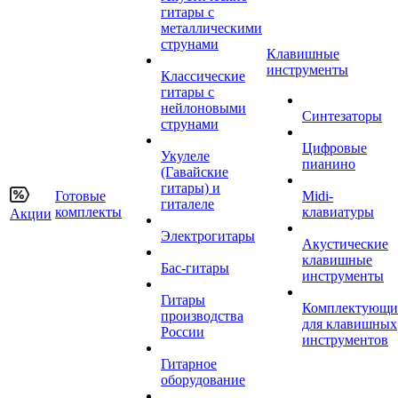
гитары с
металлическими
струнами
Клавишные
инструменты
Классические
гитары с
нейлоновыми
Синтезаторы
струнами
Цифровые
Укулеле
пианино
(Гавайские
гитары) и
Готовые
Midi-
гиталеле
комплекты
клавиатуры
Акции
Электрогитары
Акустические
клавишные
Бас-гитары
инструменты
Гитары
Комплектующи
производства
для клавишных
России
инструментов
Гитарное
оборудование