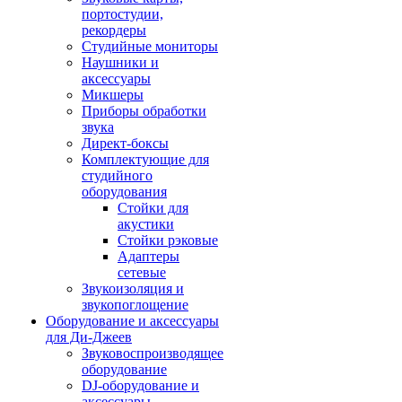
портостудии,
рекордеры
Студийные мониторы
Наушники и
аксессуары
Микшеры
Приборы обработки
звука
Директ-боксы
Комплектующие для
студийного
оборудования
Стойки для
акустики
Стойки рэковые
Адаптеры
сетевые
Звукоизоляция и
звукопоглощение
Оборудование и аксессуары
для Ди-Джеев
Звуковоспроизводящее
оборудование
DJ-оборудование и
аксессуары