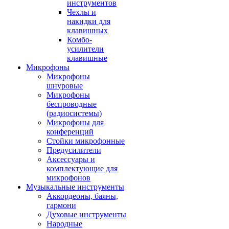
инструментов
Чехлы и
накидки для
клавишных
Комбо-
усилители
клавишные
Микрофоны
Микрофоны
шнуровые
Микрофоны
беспроводные
(радиосистемы)
Микрофоны для
конференций
Стойки микрофонные
Предусилители
Аксессуары и
комплектующие для
микрофонов
Музыкальные инструменты
Аккордеоны, баяны,
гармони
Духовые инструменты
Народные