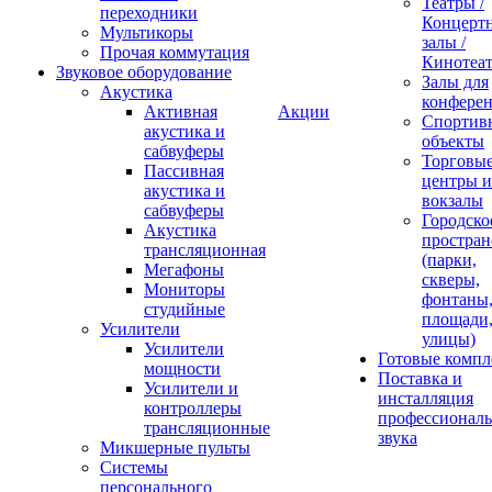
Театры /
переходники
Концерт
Мультикоры
залы /
Прочая коммутация
Кинотеа
Звуковое оборудование
Залы для
Акустика
конфере
Активная
Акции
Спортив
акустика и
объекты
сабвуферы
Торговы
Пассивная
центры и
акустика и
вокзалы
сабвуферы
Городско
Акустика
простран
трансляционная
(парки,
Мегафоны
скверы,
Мониторы
фонтаны
студийные
площади
Усилители
улицы)
Усилители
Готовые компл
мощности
Поставка и
Усилители и
инсталляция
контроллеры
профессиональ
трансляционные
звука
Микшерные пульты
Системы
персонального