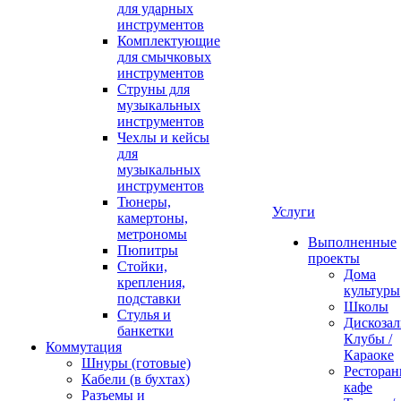
для ударных
инструментов
Комплектующие
для смычковых
инструментов
Струны для
музыкальных
инструментов
Чехлы и кейсы
для
музыкальных
инструментов
Тюнеры,
Услуги
камертоны,
метрономы
Выполненные
Пюпитры
проекты
Стойки,
Дома
крепления,
культуры
подставки
Школы
Стулья и
Дискозал
банкетки
Клубы /
Коммутация
Караоке
Шнуры (готовые)
Ресторан
Кабели (в бухтах)
кафе
Разъемы и