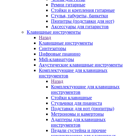
Ремни гитарные
Стойки и крепления гитарные
Стулья, табуреты, банкетки
Пюпитры (подставки для нот)
Аксессуары для гитаристов
Клавишные инструменты
Назад
Клавишные инструменты
Синтезаторы
Цифровые пианино
Midi-клавиатуры
Акустические клавишные инструменты
Комплектующие для клавишных
инструментов
Назад
Комплектующие для клавишных
инструментов
Стойки клавишные
Стульчики для пианиста
Подставки для нот (пюпитры)
Метрономы и камертоны
Адаптеры для клавишных
инструментов
Педали сустейна и прочие
комлектующие для клавишных