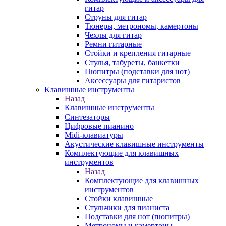
гитар
Струны для гитар
Тюнеры, метрономы, камертоны
Чехлы для гитар
Ремни гитарные
Стойки и крепления гитарные
Стулья, табуреты, банкетки
Пюпитры (подставки для нот)
Аксессуары для гитаристов
Клавишные инструменты
Назад
Клавишные инструменты
Синтезаторы
Цифровые пианино
Midi-клавиатуры
Акустические клавишные инструменты
Комплектующие для клавишных
инструментов
Назад
Комплектующие для клавишных
инструментов
Стойки клавишные
Стульчики для пианиста
Подставки для нот (пюпитры)
Метрономы и камертоны