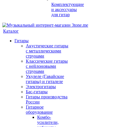
Комплектующие
и аксессуары
для гитар
Каталог
Гитары
Акустические гитары
с металлическими
струнами
Классические гитары
с нейлоновыми
струнами
Укулеле (Гавайские
гитары) и гиталеле
Электрогитары
Бас-гитары
Гитары производства
России
Гитарное
оборудование
Комбо-
усилители,