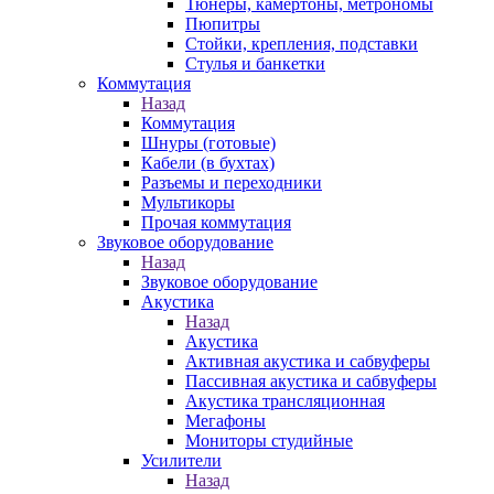
Тюнеры, камертоны, метрономы
Пюпитры
Стойки, крепления, подставки
Стулья и банкетки
Коммутация
Назад
Коммутация
Шнуры (готовые)
Кабели (в бухтах)
Разъемы и переходники
Мультикоры
Прочая коммутация
Звуковое оборудование
Назад
Звуковое оборудование
Акустика
Назад
Акустика
Активная акустика и сабвуферы
Пассивная акустика и сабвуферы
Акустика трансляционная
Мегафоны
Мониторы студийные
Усилители
Назад