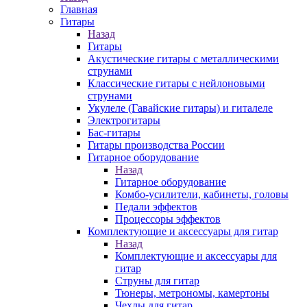
Главная
Гитары
Назад
Гитары
Акустические гитары с металлическими
струнами
Классические гитары с нейлоновыми
струнами
Укулеле (Гавайские гитары) и гиталеле
Электрогитары
Бас-гитары
Гитары производства России
Гитарное оборудование
Назад
Гитарное оборудование
Комбо-усилители, кабинеты, головы
Педали эффектов
Процессоры эффектов
Комплектующие и аксессуары для гитар
Назад
Комплектующие и аксессуары для
гитар
Струны для гитар
Тюнеры, метрономы, камертоны
Чехлы для гитар