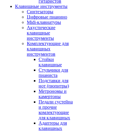
гитаристов
Клавишные инструменты
Синтезаторы
Цифровые пианино
Midi-клавиатуры
Акустические
клавишные
инструменты
Комплектующие для
клавишных
инструментов
Стойки
клавишные
Стульчики для
пианиста
Подставки для
нот (пюпитры)
Метрономы и
камертоны
Педали сустейна
и прочие
комлектующие
для клавишных
Адаптеры для
клавишных