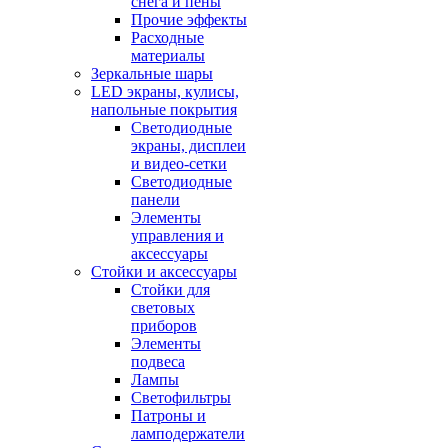
снега и пены
Прочие эффекты
Расходные
материалы
Зеркальные шары
LED экраны, кулисы,
напольные покрытия
Светодиодные
экраны, дисплеи
и видео-сетки
Светодиодные
панели
Элементы
управления и
аксессуары
Стойки и аксессуары
Стойки для
световых
приборов
Элементы
подвеса
Лампы
Светофильтры
Патроны и
ламподержатели