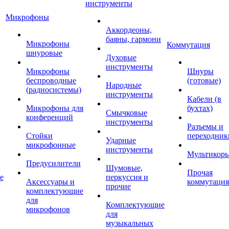
инструменты
Микрофоны
Аккордеоны,
баяны, гармони
Микрофоны
Коммутация
шнуровые
Духовые
инструменты
Микрофоны
Шнуры
беспроводные
(готовые)
Народные
(радиосистемы)
инструменты
Кабели (в
Микрофоны для
бухтах)
Смычковые
конференций
инструменты
Разъемы и
Стойки
переходник
Ударные
микрофонные
инструменты
Мультикор
Предусилители
Шумовые,
Прочая
е
перкуссия и
Аксессуары и
коммутация
прочие
комплектующие
для
Комплектующие
микрофонов
для
музыкальных