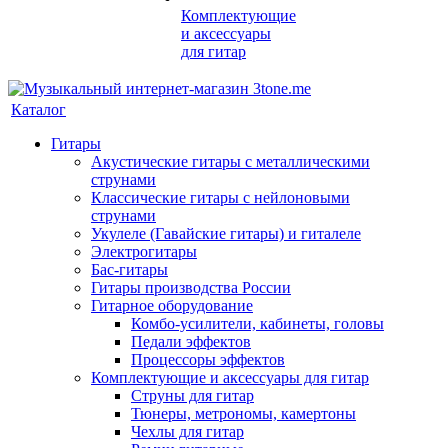
Комплектующие
и аксессуары
для гитар
Каталог
Гитары
Акустические гитары с металлическими
струнами
Классические гитары с нейлоновыми
струнами
Укулеле (Гавайские гитары) и гиталеле
Электрогитары
Бас-гитары
Гитары производства России
Гитарное оборудование
Комбо-усилители, кабинеты, головы
Педали эффектов
Процессоры эффектов
Комплектующие и аксессуары для гитар
Струны для гитар
Тюнеры, метрономы, камертоны
Чехлы для гитар