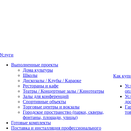
Услуги
Выполненные проекты
Дома культуры
Школы
Как куп
Дискозалы / Клубы / Караоке
Рестораны и кафе
Ус
Театры / Концертные залы / Кинотеатры
оп
Залы для конференций
Ус
Спортивные объекты
до
Торговые центры и вокзалы
Га
Городское пространство (парки, скверы,
то
фонтаны, площади, улицы)
Готовые комплекты
Поставка и инсталляция профессионального