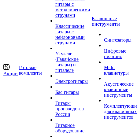
гитары с
металлическими
струнами
Клавишные
инструменты
Классические
гитары с
нейлоновыми
Синтезаторы
струнами
Цифровые
Укулеле
пианино
(Гавайские
гитары) и
Готовые
Midi-
гиталеле
комплекты
клавиатуры
Акции
Электрогитары
Акустические
клавишные
Бас-гитары
инструменты
Гитары
Комплектующи
производства
для клавишных
России
инструментов
Гитарное
оборудование