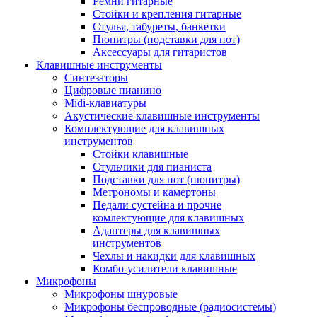
Ремни гитарные
Стойки и крепления гитарные
Стулья, табуреты, банкетки
Пюпитры (подставки для нот)
Аксессуары для гитаристов
Клавишные инструменты
Синтезаторы
Цифровые пианино
Midi-клавиатуры
Акустические клавишные инструменты
Комплектующие для клавишных
инструментов
Стойки клавишные
Стульчики для пианиста
Подставки для нот (пюпитры)
Метрономы и камертоны
Педали сустейна и прочие
комлектующие для клавишных
Адаптеры для клавишных
инструментов
Чехлы и накидки для клавишных
Комбо-усилители клавишные
Микрофоны
Микрофоны шнуровые
Микрофоны беспроводные (радиосистемы)