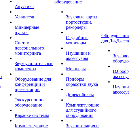
оборудование
Акустика
Усилители
Звуковые карты,
портостудии,
Микшерные
рекордеры
пульты
Оборудование
Студийные
для Ди-Джеев
Системы
мониторы
персонального
мониторинга
Наушники и
Звуково
аксессуары
оборудо
Звукоусилительные
комплекты
Микшеры
DJ-обор
и
аксессу
Оборудование для
Приборы
конференций и
обработки звука
ы
Наушни
презентаций
аксессу
Директ-боксы
Экскурсионное
оборудование
Комплектующие
для студийного
Караоке-системы
оборудования
Комплектующие
Звукоизоляция и