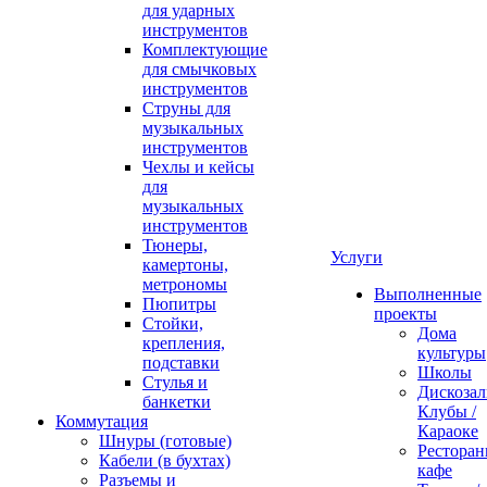
для ударных
инструментов
Комплектующие
для смычковых
инструментов
Струны для
музыкальных
инструментов
Чехлы и кейсы
для
музыкальных
инструментов
Тюнеры,
Услуги
камертоны,
метрономы
Выполненные
Пюпитры
проекты
Стойки,
Дома
крепления,
культуры
подставки
Школы
Стулья и
Дискозал
банкетки
Клубы /
Коммутация
Караоке
Шнуры (готовые)
Ресторан
Кабели (в бухтах)
кафе
Разъемы и