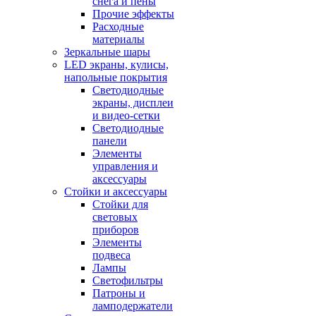
снега и пены
Прочие эффекты
Расходные
материалы
Зеркальные шары
LED экраны, кулисы,
напольные покрытия
Светодиодные
экраны, дисплеи
и видео-сетки
Светодиодные
панели
Элементы
управления и
аксессуары
Стойки и аксессуары
Стойки для
световых
приборов
Элементы
подвеса
Лампы
Светофильтры
Патроны и
ламподержатели