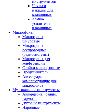
инструментов
Чехлы и
накидки для
клавишных
Комбо-
усилители
клавишные
Микрофоны
Микрофоны
шнуровые
Микрофоны
беспроводные
(радиосистемы)
Микрофоны для
конференций
Стойки микрофонные
Предусилители
Аксессуары и
комплектующие для
микрофонов
Музыкальные инструменты
Аккордеоны, баяны,
гармони
Духовые инструменты
Народные