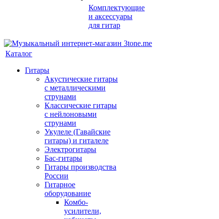
Комплектующие
и аксессуары
для гитар
Каталог
Гитары
Акустические гитары
с металлическими
струнами
Классические гитары
с нейлоновыми
струнами
Укулеле (Гавайские
гитары) и гиталеле
Электрогитары
Бас-гитары
Гитары производства
России
Гитарное
оборудование
Комбо-
усилители,