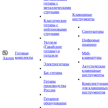
гитары с
металлическими
струнами
Клавишные
инструменты
Классические
гитары с
нейлоновыми
Синтезаторы
струнами
Цифровые
Укулеле
пианино
(Гавайские
гитары) и
Готовые
Midi-
гиталеле
комплекты
клавиатуры
Акции
Электрогитары
Акустические
клавишные
Бас-гитары
инструменты
Гитары
Комплектующи
производства
для клавишных
России
инструментов
Гитарное
оборудование