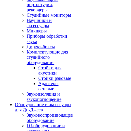
портостудии,
рекордеры
Студийные мониторы
Наушники и
аксессуары
Микшеры
Приборы обработки
звука
Директ-боксы
Комплектующие для
студийного
оборудования
Стойки для
акустики
Стойки рэковые
Адаптеры
сетевые
Звукоизоляция и
звукопоглощение
Оборудование и аксессуары
для Ди-Джеев
Звуковоспроизводящее
оборудование
DJ-оборудование и
аксессуары