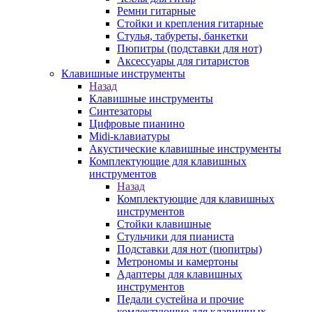
Ремни гитарные
Стойки и крепления гитарные
Стулья, табуреты, банкетки
Пюпитры (подставки для нот)
Аксессуары для гитаристов
Клавишные инструменты
Назад
Клавишные инструменты
Синтезаторы
Цифровые пианино
Midi-клавиатуры
Акустические клавишные инструменты
Комплектующие для клавишных
инструментов
Назад
Комплектующие для клавишных
инструментов
Стойки клавишные
Стульчики для пианиста
Подставки для нот (пюпитры)
Метрономы и камертоны
Адаптеры для клавишных
инструментов
Педали сустейна и прочие
комлектующие для клавишных