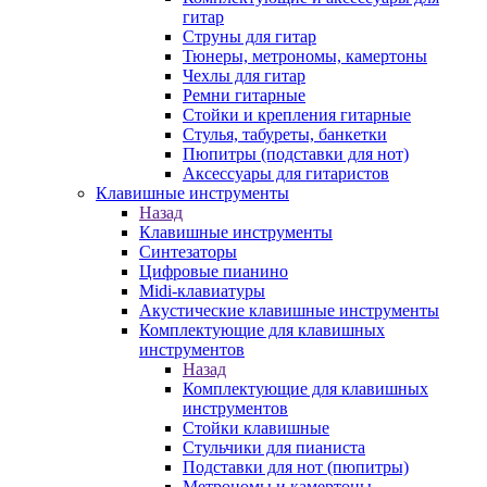
гитар
Струны для гитар
Тюнеры, метрономы, камертоны
Чехлы для гитар
Ремни гитарные
Стойки и крепления гитарные
Стулья, табуреты, банкетки
Пюпитры (подставки для нот)
Аксессуары для гитаристов
Клавишные инструменты
Назад
Клавишные инструменты
Синтезаторы
Цифровые пианино
Midi-клавиатуры
Акустические клавишные инструменты
Комплектующие для клавишных
инструментов
Назад
Комплектующие для клавишных
инструментов
Стойки клавишные
Стульчики для пианиста
Подставки для нот (пюпитры)
Метрономы и камертоны