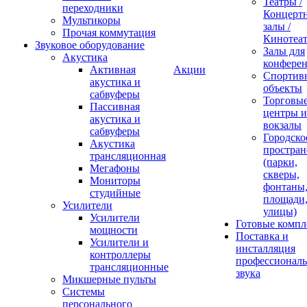
Театры /
переходники
Концерт
Мультикоры
залы /
Прочая коммутация
Кинотеа
Звуковое оборудование
Залы для
Акустика
конфере
Активная
Акции
Спортив
акустика и
объекты
сабвуферы
Торговы
Пассивная
центры и
акустика и
вокзалы
сабвуферы
Городско
Акустика
простран
трансляционная
(парки,
Мегафоны
скверы,
Мониторы
фонтаны
студийные
площади
Усилители
улицы)
Усилители
Готовые компл
мощности
Поставка и
Усилители и
инсталляция
контроллеры
профессиональ
трансляционные
звука
Микшерные пульты
Системы
персонального