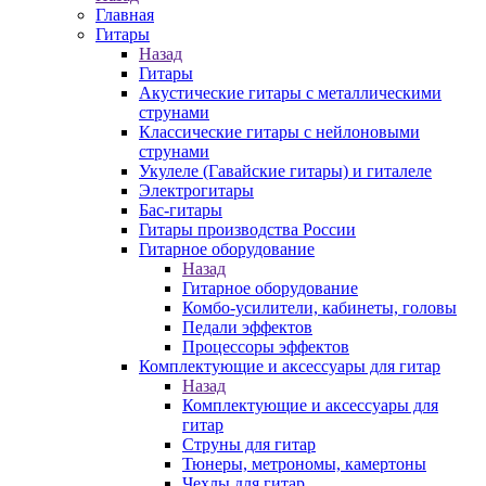
Главная
Гитары
Назад
Гитары
Акустические гитары с металлическими
струнами
Классические гитары с нейлоновыми
струнами
Укулеле (Гавайские гитары) и гиталеле
Электрогитары
Бас-гитары
Гитары производства России
Гитарное оборудование
Назад
Гитарное оборудование
Комбо-усилители, кабинеты, головы
Педали эффектов
Процессоры эффектов
Комплектующие и аксессуары для гитар
Назад
Комплектующие и аксессуары для
гитар
Струны для гитар
Тюнеры, метрономы, камертоны
Чехлы для гитар