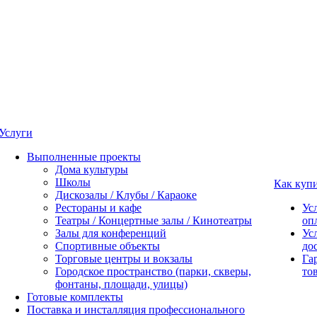
Услуги
Выполненные проекты
Дома культуры
Школы
Как куп
Дискозалы / Клубы / Караоке
Рестораны и кафе
Ус
Театры / Концертные залы / Кинотеатры
оп
Залы для конференций
Ус
Спортивные объекты
до
Торговые центры и вокзалы
Га
Городское пространство (парки, скверы,
то
фонтаны, площади, улицы)
Готовые комплекты
Поставка и инсталляция профессионального