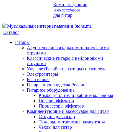
Комплектующие
и аксессуары
для гитар
Каталог
Гитары
Акустические гитары с металлическими
струнами
Классические гитары с нейлоновыми
струнами
Укулеле (Гавайские гитары) и гиталеле
Электрогитары
Бас-гитары
Гитары производства России
Гитарное оборудование
Комбо-усилители, кабинеты, головы
Педали эффектов
Процессоры эффектов
Комплектующие и аксессуары для гитар
Струны для гитар
Тюнеры, метрономы, камертоны
Чехлы для гитар