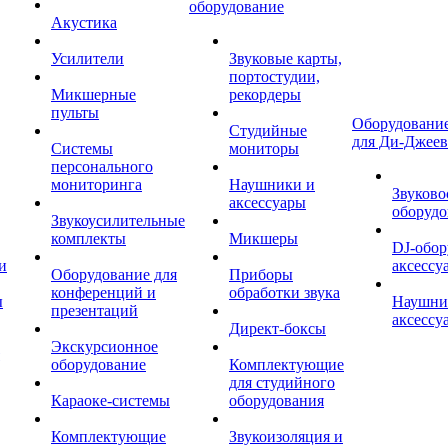
оборудование
Акустика
Усилители
Звуковые карты,
портостудии,
Микшерные
рекордеры
пульты
Оборудование
Студийные
для Ди-Джеев
Системы
мониторы
персонального
мониторинга
Наушники и
Звуково
аксессуары
оборудо
Звукоусилительные
комплекты
Микшеры
DJ-обор
и
аксессу
Оборудование для
Приборы
конференций и
обработки звука
ы
Наушни
презентаций
аксессу
Директ-боксы
Экскурсионное
оборудование
Комплектующие
для студийного
Караоке-системы
оборудования
Комплектующие
Звукоизоляция и