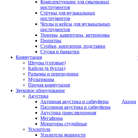
Комплектующие для смычковых
инструментов
Струны для музыкальных
инструментов
Чехлы и кейсы для музыкальных
инструментов
Тюнеры, камертоны, метрономы
Пюпитры
Стойки, крепления, подставки
Стулья и банкетки
Коммутация
Шнуры (готовые)
Кабели (в бухтах)
Разъемы и переходники
Мультикоры
Прочая коммутация
Звуковое оборудование
Акустика
Активная акустика и сабвуферы
Акции
Пассивная акустика и сабвуферы
Акустика трансляционная
Мегафоны
Мониторы студийные
Усилители
Усилители мощности