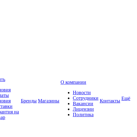
ить
О компании
ловия
Новости
латы
Сотрудники
Ещё
ловия
Бренды
Магазины
Контакты
Вакансии
ставки
Лицензии
рантия на
Политика
вар