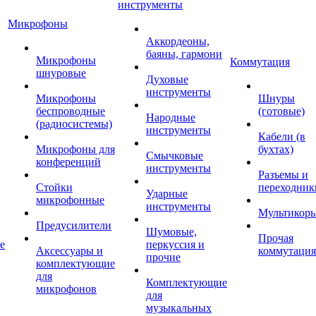
инструменты
Микрофоны
Аккордеоны,
баяны, гармони
Микрофоны
Коммутация
шнуровые
Духовые
инструменты
Микрофоны
Шнуры
беспроводные
(готовые)
Народные
(радиосистемы)
инструменты
Кабели (в
Микрофоны для
бухтах)
Смычковые
конференций
инструменты
Разъемы и
Стойки
переходник
Ударные
микрофонные
инструменты
Мультикор
Предусилители
Шумовые,
Прочая
е
перкуссия и
Аксессуары и
коммутация
прочие
комплектующие
для
Комплектующие
микрофонов
для
музыкальных