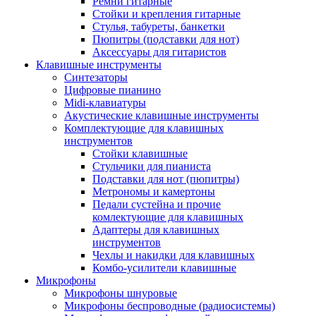
Ремни гитарные
Стойки и крепления гитарные
Стулья, табуреты, банкетки
Пюпитры (подставки для нот)
Аксессуары для гитаристов
Клавишные инструменты
Синтезаторы
Цифровые пианино
Midi-клавиатуры
Акустические клавишные инструменты
Комплектующие для клавишных
инструментов
Стойки клавишные
Стульчики для пианиста
Подставки для нот (пюпитры)
Метрономы и камертоны
Педали сустейна и прочие
комлектующие для клавишных
Адаптеры для клавишных
инструментов
Чехлы и накидки для клавишных
Комбо-усилители клавишные
Микрофоны
Микрофоны шнуровые
Микрофоны беспроводные (радиосистемы)