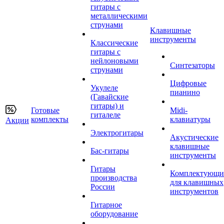
гитары с
металлическими
струнами
Клавишные
инструменты
Классические
гитары с
нейлоновыми
Синтезаторы
струнами
Цифровые
Укулеле
пианино
(Гавайские
гитары) и
Готовые
Midi-
гиталеле
комплекты
клавиатуры
Акции
Электрогитары
Акустические
клавишные
Бас-гитары
инструменты
Гитары
Комплектующи
производства
для клавишных
России
инструментов
Гитарное
оборудование