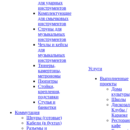
для ударных
инструментов
Комплектующие
для смычковых
инструментов
Струны для
музыкальных
инструментов
Чехлы и кейсы
для
музыкальных
инструментов
Тюнеры,
Услуги
камертоны,
метрономы
Выполненные
Пюпитры
проекты
Стойки,
Дома
крепления,
культуры
подставки
Школы
Стулья и
Дискозал
банкетки
Клубы /
Коммутация
Караоке
Шнуры (готовые)
Ресторан
Кабели (в бухтах)
кафе
Разъемы и