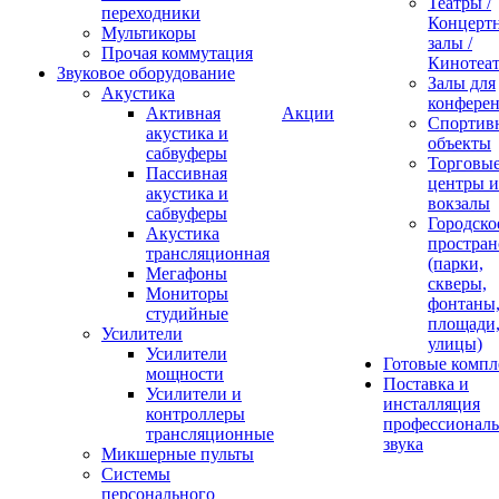
Театры /
переходники
Концерт
Мультикоры
залы /
Прочая коммутация
Кинотеа
Звуковое оборудование
Залы для
Акустика
конфере
Активная
Акции
Спортив
акустика и
объекты
сабвуферы
Торговы
Пассивная
центры и
акустика и
вокзалы
сабвуферы
Городско
Акустика
простран
трансляционная
(парки,
Мегафоны
скверы,
Мониторы
фонтаны
студийные
площади
Усилители
улицы)
Усилители
Готовые компл
мощности
Поставка и
Усилители и
инсталляция
контроллеры
профессиональ
трансляционные
звука
Микшерные пульты
Системы
персонального