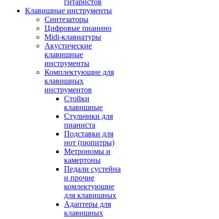
гитаристов
Клавишные инструменты
Синтезаторы
Цифровые пианино
Midi-клавиатуры
Акустические
клавишные
инструменты
Комплектующие для
клавишных
инструментов
Стойки
клавишные
Стульчики для
пианиста
Подставки для
нот (пюпитры)
Метрономы и
камертоны
Педали сустейна
и прочие
комлектующие
для клавишных
Адаптеры для
клавишных