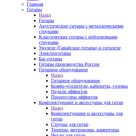
Главная
Гитары
Назад
Гитары
Акустические гитары с металлическими
струнами
Классические гитары с нейлоновыми
струнами
Укулеле (Гавайские гитары) и гиталеле
Электрогитары
Бас-гитары
Гитары производства России
Гитарное оборудование
Назад
Гитарное оборудование
Комбо-усилители, кабинеты, головы
Педали эффектов
Процессоры эффектов
Комплектующие и аксессуары для гитар
Назад
Комплектующие и аксессуары для
гитар
Струны для гитар
Тюнеры, метрономы, камертоны
Чехлы для гитар