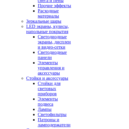
снега и пены
Прочие эффекты
Расходные
материалы
Зеркальные шары
LED экраны, кулисы,
напольные покрытия
Светодиодные
экраны, дисплеи
и видео-сетки
Светодиодные
панели
Элементы
управления и
аксессуары
Стойки и аксессуары
Стойки для
световых
приборов
Элементы
подвеса
Лампы
Светофильтры
Патроны и
ламподержатели