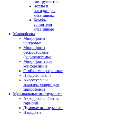
инструментов
Чехлы и
накидки для
клавишных
Комбо-
усилители
клавишные
Микрофоны
Микрофоны
шнуровые
Микрофоны
беспроводные
(радиосистемы)
Микрофоны для
конференций
Стойки микрофонные
Предусилители
Аксессуары и
комплектующие для
микрофонов
Музыкальные инструменты
Аккордеоны, баяны,
гармони
Духовые инструменты
Народные