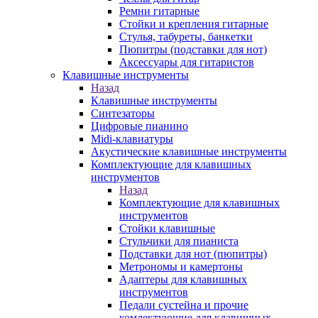
Ремни гитарные
Стойки и крепления гитарные
Стулья, табуреты, банкетки
Пюпитры (подставки для нот)
Аксессуары для гитаристов
Клавишные инструменты
Назад
Клавишные инструменты
Синтезаторы
Цифровые пианино
Midi-клавиатуры
Акустические клавишные инструменты
Комплектующие для клавишных
инструментов
Назад
Комплектующие для клавишных
инструментов
Стойки клавишные
Стульчики для пианиста
Подставки для нот (пюпитры)
Метрономы и камертоны
Адаптеры для клавишных
инструментов
Педали сустейна и прочие
комлектующие для клавишных