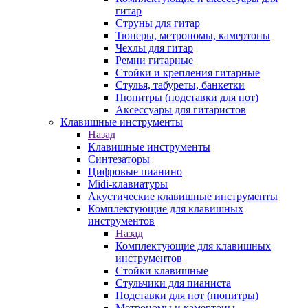
гитар
Струны для гитар
Тюнеры, метрономы, камертоны
Чехлы для гитар
Ремни гитарные
Стойки и крепления гитарные
Стулья, табуреты, банкетки
Пюпитры (подставки для нот)
Аксессуары для гитаристов
Клавишные инструменты
Назад
Клавишные инструменты
Синтезаторы
Цифровые пианино
Midi-клавиатуры
Акустические клавишные инструменты
Комплектующие для клавишных
инструментов
Назад
Комплектующие для клавишных
инструментов
Стойки клавишные
Стульчики для пианиста
Подставки для нот (пюпитры)
Метрономы и камертоны