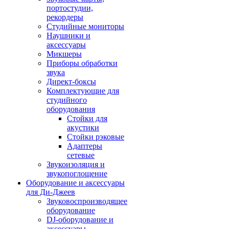
портостудии,
рекордеры
Студийные мониторы
Наушники и
аксессуары
Микшеры
Приборы обработки
звука
Директ-боксы
Комплектующие для
студийного
оборудования
Стойки для
акустики
Стойки рэковые
Адаптеры
сетевые
Звукоизоляция и
звукопоглощение
Оборудование и аксессуары
для Ди-Джеев
Звуковоспроизводящее
оборудование
DJ-оборудование и
аксессуары