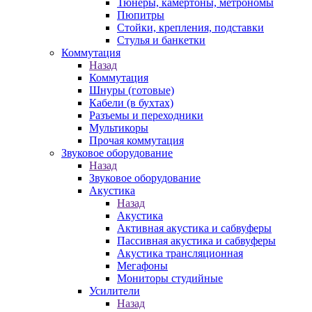
Тюнеры, камертоны, метрономы
Пюпитры
Стойки, крепления, подставки
Стулья и банкетки
Коммутация
Назад
Коммутация
Шнуры (готовые)
Кабели (в бухтах)
Разъемы и переходники
Мультикоры
Прочая коммутация
Звуковое оборудование
Назад
Звуковое оборудование
Акустика
Назад
Акустика
Активная акустика и сабвуферы
Пассивная акустика и сабвуферы
Акустика трансляционная
Мегафоны
Мониторы студийные
Усилители
Назад