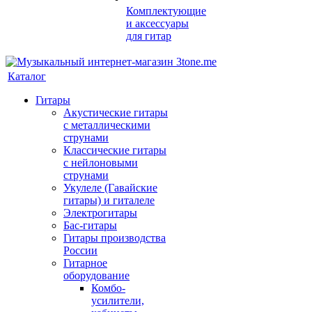
Комплектующие
и аксессуары
для гитар
Каталог
Гитары
Акустические гитары
с металлическими
струнами
Классические гитары
с нейлоновыми
струнами
Укулеле (Гавайские
гитары) и гиталеле
Электрогитары
Бас-гитары
Гитары производства
России
Гитарное
оборудование
Комбо-
усилители,