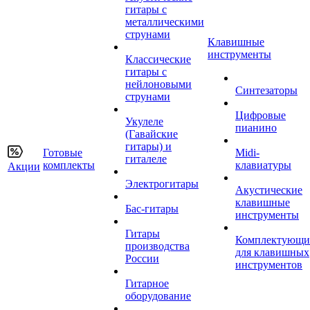
гитары с
металлическими
струнами
Клавишные
инструменты
Классические
гитары с
нейлоновыми
Синтезаторы
струнами
Цифровые
Укулеле
пианино
(Гавайские
гитары) и
Готовые
Midi-
гиталеле
комплекты
клавиатуры
Акции
Электрогитары
Акустические
клавишные
Бас-гитары
инструменты
Гитары
Комплектующи
производства
для клавишных
России
инструментов
Гитарное
оборудование