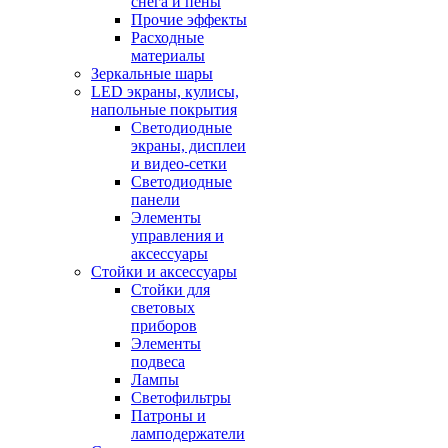
снега и пены
Прочие эффекты
Расходные
материалы
Зеркальные шары
LED экраны, кулисы,
напольные покрытия
Светодиодные
экраны, дисплеи
и видео-сетки
Светодиодные
панели
Элементы
управления и
аксессуары
Стойки и аксессуары
Стойки для
световых
приборов
Элементы
подвеса
Лампы
Светофильтры
Патроны и
ламподержатели