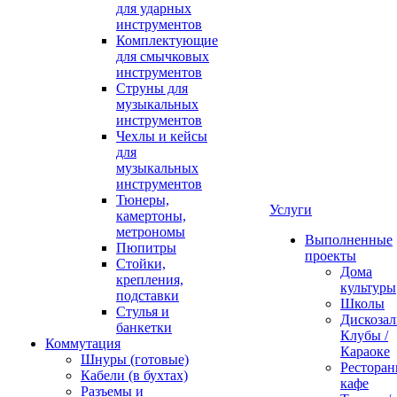
для ударных
инструментов
Комплектующие
для смычковых
инструментов
Струны для
музыкальных
инструментов
Чехлы и кейсы
для
музыкальных
инструментов
Тюнеры,
Услуги
камертоны,
метрономы
Выполненные
Пюпитры
проекты
Стойки,
Дома
крепления,
культуры
подставки
Школы
Стулья и
Дискозал
банкетки
Клубы /
Коммутация
Караоке
Шнуры (готовые)
Ресторан
Кабели (в бухтах)
кафе
Разъемы и