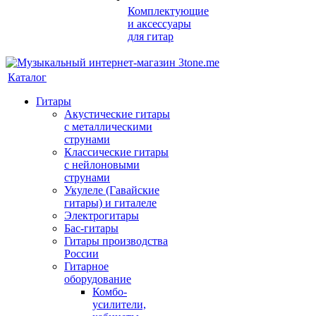
Комплектующие
и аксессуары
для гитар
Каталог
Гитары
Акустические гитары
с металлическими
струнами
Классические гитары
с нейлоновыми
струнами
Укулеле (Гавайские
гитары) и гиталеле
Электрогитары
Бас-гитары
Гитары производства
России
Гитарное
оборудование
Комбо-
усилители,