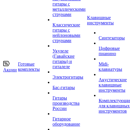
гитары с
металлическими
струнами
Клавишные
инструменты
Классические
гитары с
нейлоновыми
Синтезаторы
струнами
Цифровые
Укулеле
пианино
(Гавайские
гитары) и
Готовые
Midi-
гиталеле
комплекты
клавиатуры
Акции
Электрогитары
Акустические
клавишные
Бас-гитары
инструменты
Гитары
Комплектующи
производства
для клавишных
России
инструментов
Гитарное
оборудование