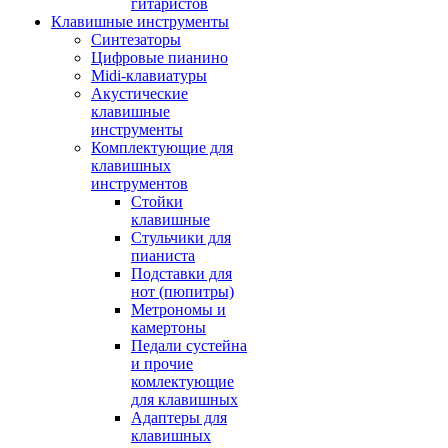
гитаристов
Клавишные инструменты
Синтезаторы
Цифровые пианино
Midi-клавиатуры
Акустические
клавишные
инструменты
Комплектующие для
клавишных
инструментов
Стойки
клавишные
Стульчики для
пианиста
Подставки для
нот (пюпитры)
Метрономы и
камертоны
Педали сустейна
и прочие
комлектующие
для клавишных
Адаптеры для
клавишных