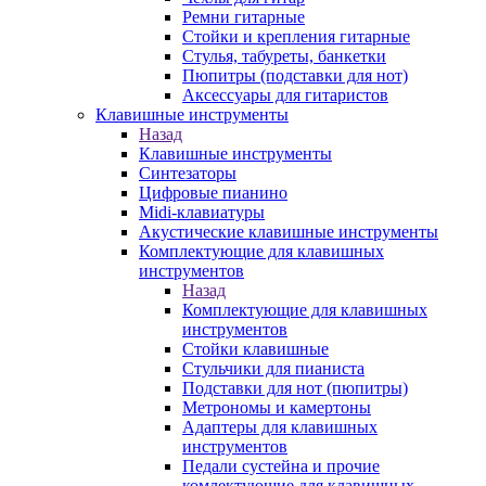
Ремни гитарные
Стойки и крепления гитарные
Стулья, табуреты, банкетки
Пюпитры (подставки для нот)
Аксессуары для гитаристов
Клавишные инструменты
Назад
Клавишные инструменты
Синтезаторы
Цифровые пианино
Midi-клавиатуры
Акустические клавишные инструменты
Комплектующие для клавишных
инструментов
Назад
Комплектующие для клавишных
инструментов
Стойки клавишные
Стульчики для пианиста
Подставки для нот (пюпитры)
Метрономы и камертоны
Адаптеры для клавишных
инструментов
Педали сустейна и прочие
комлектующие для клавишных