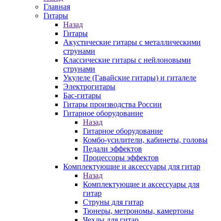
Главная
Гитары
Назад
Гитары
Акустические гитары с металлическими
струнами
Классические гитары с нейлоновыми
струнами
Укулеле (Гавайские гитары) и гиталеле
Электрогитары
Бас-гитары
Гитары производства России
Гитарное оборудование
Назад
Гитарное оборудование
Комбо-усилители, кабинеты, головы
Педали эффектов
Процессоры эффектов
Комплектующие и аксессуары для гитар
Назад
Комплектующие и аксессуары для
гитар
Струны для гитар
Тюнеры, метрономы, камертоны
Чехлы для гитар