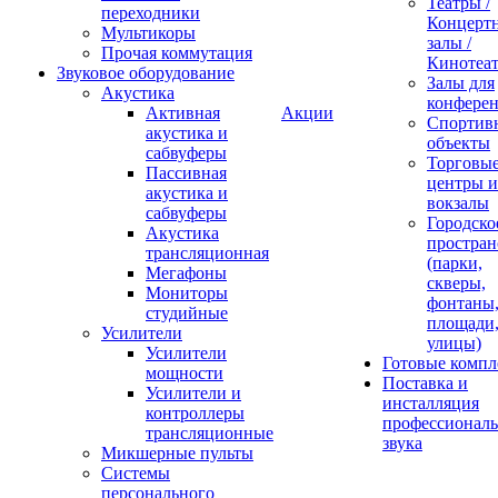
Театры /
переходники
Концерт
Мультикоры
залы /
Прочая коммутация
Кинотеа
Звуковое оборудование
Залы для
Акустика
конфере
Активная
Акции
Спортив
акустика и
объекты
сабвуферы
Торговы
Пассивная
центры и
акустика и
вокзалы
сабвуферы
Городско
Акустика
простран
трансляционная
(парки,
Мегафоны
скверы,
Мониторы
фонтаны
студийные
площади
Усилители
улицы)
Усилители
Готовые компл
мощности
Поставка и
Усилители и
инсталляция
контроллеры
профессиональ
трансляционные
звука
Микшерные пульты
Системы
персонального