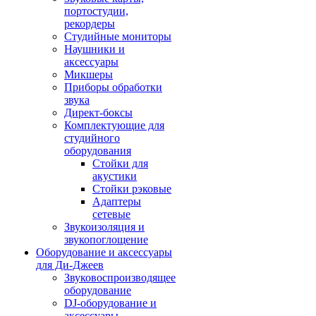
портостудии,
рекордеры
Студийные мониторы
Наушники и
аксессуары
Микшеры
Приборы обработки
звука
Директ-боксы
Комплектующие для
студийного
оборудования
Стойки для
акустики
Стойки рэковые
Адаптеры
сетевые
Звукоизоляция и
звукопоглощение
Оборудование и аксессуары
для Ди-Джеев
Звуковоспроизводящее
оборудование
DJ-оборудование и
аксессуары