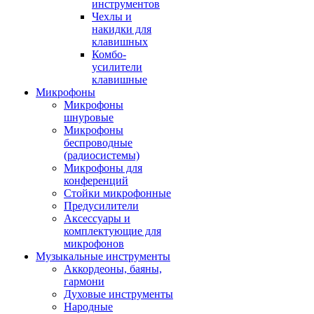
инструментов
Чехлы и
накидки для
клавишных
Комбо-
усилители
клавишные
Микрофоны
Микрофоны
шнуровые
Микрофоны
беспроводные
(радиосистемы)
Микрофоны для
конференций
Стойки микрофонные
Предусилители
Аксессуары и
комплектующие для
микрофонов
Музыкальные инструменты
Аккордеоны, баяны,
гармони
Духовые инструменты
Народные