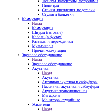
Тюнеры, камертоны, метрономы
Пюпитры
Стойки, крепления, подставки
Стулья и банкетки
Коммутация
Назад
Коммутация
Шнуры (готовые)
Кабели (в бухтах)
Разъемы и переходники
Мультикоры
Прочая коммутация
Звуковое оборудование
Назад
Звуковое оборудование
Акустика
Назад
Акустика
Активная акустика и сабвуферы
Пассивная акустика и сабвуферы
Акустика трансляционная
Мегафоны
Мониторы студийные
Усилители
Назад