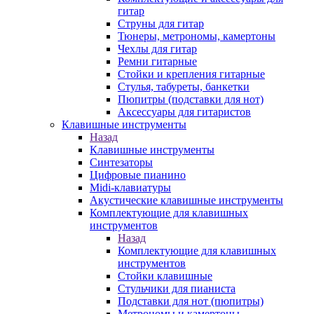
гитар
Струны для гитар
Тюнеры, метрономы, камертоны
Чехлы для гитар
Ремни гитарные
Стойки и крепления гитарные
Стулья, табуреты, банкетки
Пюпитры (подставки для нот)
Аксессуары для гитаристов
Клавишные инструменты
Назад
Клавишные инструменты
Синтезаторы
Цифровые пианино
Midi-клавиатуры
Акустические клавишные инструменты
Комплектующие для клавишных
инструментов
Назад
Комплектующие для клавишных
инструментов
Стойки клавишные
Стульчики для пианиста
Подставки для нот (пюпитры)
Метрономы и камертоны