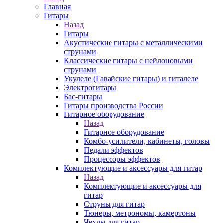
Главная
Гитары
Назад
Гитары
Акустические гитары с металлическими
струнами
Классические гитары с нейлоновыми
струнами
Укулеле (Гавайские гитары) и гиталеле
Электрогитары
Бас-гитары
Гитары производства России
Гитарное оборудование
Назад
Гитарное оборудование
Комбо-усилители, кабинеты, головы
Педали эффектов
Процессоры эффектов
Комплектующие и аксессуары для гитар
Назад
Комплектующие и аксессуары для
гитар
Струны для гитар
Тюнеры, метрономы, камертоны
Чехлы для гитар