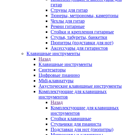
гитар
Струны для гитар
Тюнеры, метрономы, камертоны
Чехлы для гитар
Ремни гитарные
Стойки и крепления гитарные
Стулья, табуреты, банкетки
Пюпитры (подставки для нот)
Аксессуары для гитаристов
Клавишные инструменты
Назад
Клавишные инструменты
Синтезаторы
Цифровые пианино
Midi-клавиатуры
Акустические клавишные инструменты
Комплектующие для клавишных
инструментов
Назад
Комплектующие для клавишных
инструментов
Стойки клавишные
Стульчики для пианиста
Подставки для нот (пюпитры)
Метрономы и камертоны