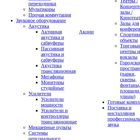
Театры /
переходники
Концерт
Мультикоры
залы /
Прочая коммутация
Кинотеа
Звуковое оборудование
Залы для
Акустика
конфере
Активная
Акции
Спортив
акустика и
объекты
сабвуферы
Торговы
Пассивная
центры и
акустика и
вокзалы
сабвуферы
Городско
Акустика
простран
трансляционная
(парки,
Мегафоны
скверы,
Мониторы
фонтаны
студийные
площади
Усилители
улицы)
Усилители
Готовые компл
мощности
Поставка и
Усилители и
инсталляция
контроллеры
профессиональ
трансляционные
звука
Микшерные пульты
Системы
персонального