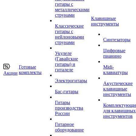
гитары с
металлическими
струнами
Клавишные
инструменты
Классические
гитары с
нейлоновыми
Синтезаторы
струнами
Цифровые
Укулеле
пианино
(Гавайские
гитары) и
Готовые
Midi-
гиталеле
комплекты
клавиатуры
Акции
Электрогитары
Акустические
клавишные
Бас-гитары
инструменты
Гитары
Комплектующи
производства
для клавишных
России
инструментов
Гитарное
оборудование