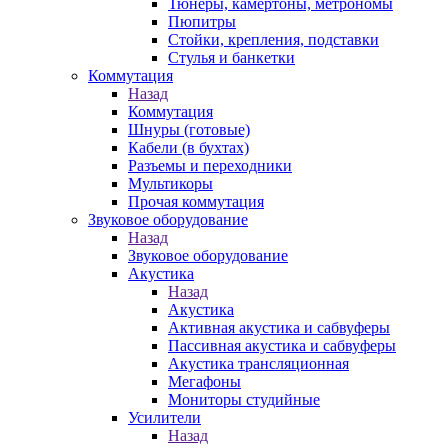
Тюнеры, камертоны, метрономы
Пюпитры
Стойки, крепления, подставки
Стулья и банкетки
Коммутация
Назад
Коммутация
Шнуры (готовые)
Кабели (в бухтах)
Разъемы и переходники
Мультикоры
Прочая коммутация
Звуковое оборудование
Назад
Звуковое оборудование
Акустика
Назад
Акустика
Активная акустика и сабвуферы
Пассивная акустика и сабвуферы
Акустика трансляционная
Мегафоны
Мониторы студийные
Усилители
Назад