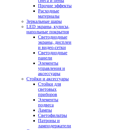
снега и пены
Прочие эффекты
Расходные
материалы
Зеркальные шары
LED экраны, кулисы,
напольные покрытия
Светодиодные
экраны, дисплеи
и видео-сетки
Светодиодные
панели
Элементы
управления и
аксессуары
Стойки и аксессуары
Стойки для
световых
приборов
Элементы
подвеса
Лампы
Светофильтры
Патроны и
ламподержатели