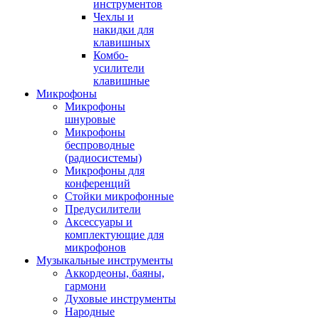
инструментов
Чехлы и
накидки для
клавишных
Комбо-
усилители
клавишные
Микрофоны
Микрофоны
шнуровые
Микрофоны
беспроводные
(радиосистемы)
Микрофоны для
конференций
Стойки микрофонные
Предусилители
Аксессуары и
комплектующие для
микрофонов
Музыкальные инструменты
Аккордеоны, баяны,
гармони
Духовые инструменты
Народные