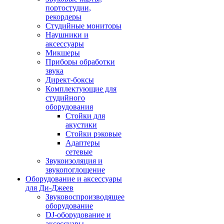
портостудии,
рекордеры
Студийные мониторы
Наушники и
аксессуары
Микшеры
Приборы обработки
звука
Директ-боксы
Комплектующие для
студийного
оборудования
Стойки для
акустики
Стойки рэковые
Адаптеры
сетевые
Звукоизоляция и
звукопоглощение
Оборудование и аксессуары
для Ди-Джеев
Звуковоспроизводящее
оборудование
DJ-оборудование и
аксессуары