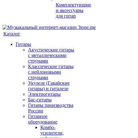
Комплектующие
и аксессуары
для гитар
Каталог
Гитары
Акустические гитары
с металлическими
струнами
Классические гитары
с нейлоновыми
струнами
Укулеле (Гавайские
гитары) и гиталеле
Электрогитары
Бас-гитары
Гитары производства
России
Гитарное
оборудование
Комбо-
усилители,