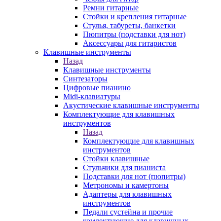
Ремни гитарные
Стойки и крепления гитарные
Стулья, табуреты, банкетки
Пюпитры (подставки для нот)
Аксессуары для гитаристов
Клавишные инструменты
Назад
Клавишные инструменты
Синтезаторы
Цифровые пианино
Midi-клавиатуры
Акустические клавишные инструменты
Комплектующие для клавишных
инструментов
Назад
Комплектующие для клавишных
инструментов
Стойки клавишные
Стульчики для пианиста
Подставки для нот (пюпитры)
Метрономы и камертоны
Адаптеры для клавишных
инструментов
Педали сустейна и прочие
комлектующие для клавишных