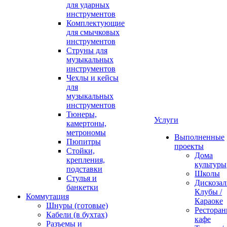
для ударных
инструментов
Комплектующие
для смычковых
инструментов
Струны для
музыкальных
инструментов
Чехлы и кейсы
для
музыкальных
инструментов
Тюнеры,
Услуги
камертоны,
метрономы
Выполненные
Пюпитры
проекты
Стойки,
Дома
крепления,
культуры
подставки
Школы
Стулья и
Дискозал
банкетки
Клубы /
Коммутация
Караоке
Шнуры (готовые)
Ресторан
Кабели (в бухтах)
кафе
Разъемы и