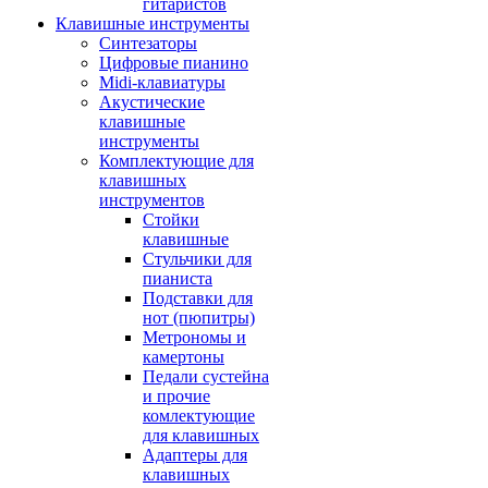
гитаристов
Клавишные инструменты
Синтезаторы
Цифровые пианино
Midi-клавиатуры
Акустические
клавишные
инструменты
Комплектующие для
клавишных
инструментов
Стойки
клавишные
Стульчики для
пианиста
Подставки для
нот (пюпитры)
Метрономы и
камертоны
Педали сустейна
и прочие
комлектующие
для клавишных
Адаптеры для
клавишных