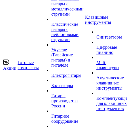
гитары с
металлическими
струнами
Клавишные
инструменты
Классические
гитары с
нейлоновыми
Синтезаторы
струнами
Цифровые
Укулеле
пианино
(Гавайские
гитары) и
Готовые
Midi-
гиталеле
комплекты
клавиатуры
Акции
Электрогитары
Акустические
клавишные
Бас-гитары
инструменты
Гитары
Комплектующи
производства
для клавишных
России
инструментов
Гитарное
оборудование