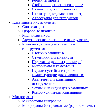
Ремни гитарные
Стойки и крепления гитарные
Стулья, табуреты, банкетки
Пюпитры (подставки для нот)
Аксессуары для гитаристов
Клавишные инструменты
Синтезаторы
Цифровые пианино
Midi-клавиатуры
Акустические клавишные инструменты
Комплектующие для клавишных
инструментов
Стойки клавишные
Стульчики для пианиста
Подставки для нот (пюпитры)
Метрономы и камертоны
Педали сустейна и прочие
комлектующие для клавишных
Адаптеры для клавишных
инструментов
Чехлы и накидки для клавишных
Комбо-усилители клавишные
Микрофоны
Микрофоны шнуровые
Микрофоны беспроводные (радиосистемы)