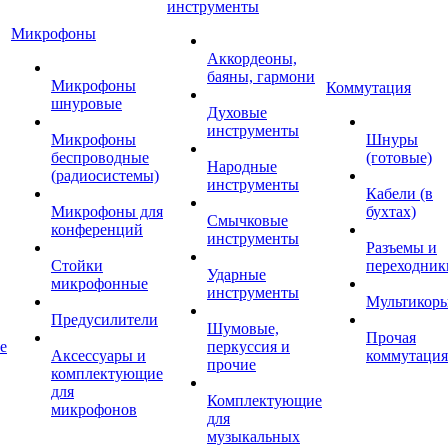
инструменты
Микрофоны
Аккордеоны,
баяны, гармони
Микрофоны
Коммутация
шнуровые
Духовые
инструменты
Микрофоны
Шнуры
беспроводные
(готовые)
Народные
(радиосистемы)
инструменты
Кабели (в
Микрофоны для
бухтах)
Смычковые
конференций
инструменты
Разъемы и
Стойки
переходник
Ударные
микрофонные
инструменты
Мультикор
Предусилители
Шумовые,
Прочая
е
перкуссия и
Аксессуары и
коммутация
прочие
комплектующие
для
Комплектующие
микрофонов
для
музыкальных