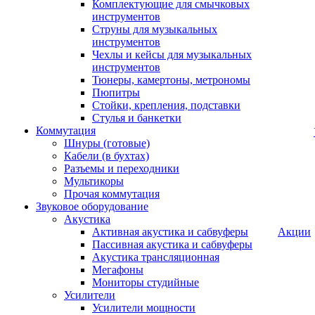
Комплектующие для смычковых
инструментов
Струны для музыкальных
инструментов
Чехлы и кейсы для музыкальных
инструментов
Тюнеры, камертоны, метрономы
Пюпитры
Стойки, крепления, подставки
Стулья и банкетки
Коммутация
Шнуры (готовые)
Кабели (в бухтах)
Разъемы и переходники
Мультикоры
Прочая коммутация
Звуковое оборудование
Акустика
Активная акустика и сабвуферы
Акции
Пассивная акустика и сабвуферы
Акустика трансляционная
Мегафоны
Мониторы студийные
Усилители
Усилители мощности