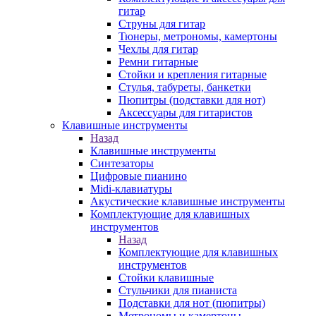
гитар
Струны для гитар
Тюнеры, метрономы, камертоны
Чехлы для гитар
Ремни гитарные
Стойки и крепления гитарные
Стулья, табуреты, банкетки
Пюпитры (подставки для нот)
Аксессуары для гитаристов
Клавишные инструменты
Назад
Клавишные инструменты
Синтезаторы
Цифровые пианино
Midi-клавиатуры
Акустические клавишные инструменты
Комплектующие для клавишных
инструментов
Назад
Комплектующие для клавишных
инструментов
Стойки клавишные
Стульчики для пианиста
Подставки для нот (пюпитры)
Метрономы и камертоны