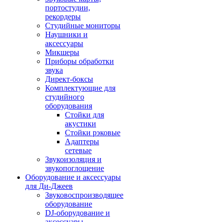
портостудии,
рекордеры
Студийные мониторы
Наушники и
аксессуары
Микшеры
Приборы обработки
звука
Директ-боксы
Комплектующие для
студийного
оборудования
Стойки для
акустики
Стойки рэковые
Адаптеры
сетевые
Звукоизоляция и
звукопоглощение
Оборудование и аксессуары
для Ди-Джеев
Звуковоспроизводящее
оборудование
DJ-оборудование и
аксессуары