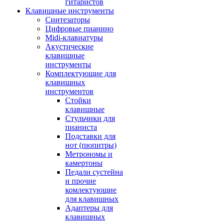
гитаристов
Клавишные инструменты
Синтезаторы
Цифровые пианино
Midi-клавиатуры
Акустические
клавишные
инструменты
Комплектующие для
клавишных
инструментов
Стойки
клавишные
Стульчики для
пианиста
Подставки для
нот (пюпитры)
Метрономы и
камертоны
Педали сустейна
и прочие
комлектующие
для клавишных
Адаптеры для
клавишных