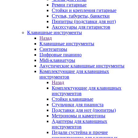
Ремни гитарные
Стойки и крепления гитарные
Стулья, табуреты, банкетки
Пюпитры (подставки для нот)
Аксессуары для гитаристов
Клавишные инструменты
Назад
Клавишные инструменты
Синтезаторы
Цифровые пианино
Midi-клавиатуры
Акустические клавишные инструменты
Комплектующие для клавишных
инструментов
Назад
Комплектующие для клавишных
инструментов
Стойки клавишные
Стульчики для пианиста
Подставки для нот (пюпитры)
Метрономы и камертоны
Адаптеры для клавишных
инструментов
Педали сустейна и прочие
комлектующие для клавишных