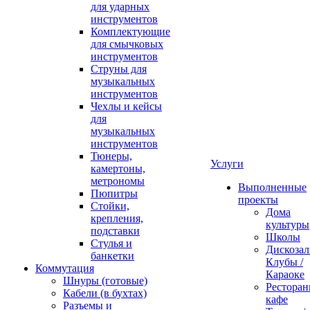
для ударных
инструментов
Комплектующие
для смычковых
инструментов
Струны для
музыкальных
инструментов
Чехлы и кейсы
для
музыкальных
инструментов
Тюнеры,
Услуги
камертоны,
метрономы
Выполненные
Пюпитры
проекты
Стойки,
Дома
крепления,
культуры
подставки
Школы
Стулья и
Дискозал
банкетки
Клубы /
Коммутация
Караоке
Шнуры (готовые)
Ресторан
Кабели (в бухтах)
кафе
Разъемы и