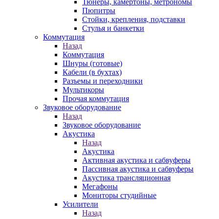
Тюнеры, камертоны, метрономы
Пюпитры
Стойки, крепления, подставки
Стулья и банкетки
Коммутация
Назад
Коммутация
Шнуры (готовые)
Кабели (в бухтах)
Разъемы и переходники
Мультикоры
Прочая коммутация
Звуковое оборудование
Назад
Звуковое оборудование
Акустика
Назад
Акустика
Активная акустика и сабвуферы
Пассивная акустика и сабвуферы
Акустика трансляционная
Мегафоны
Мониторы студийные
Усилители
Назад