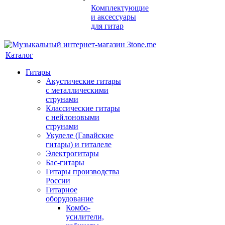
Комплектующие
и аксессуары
для гитар
Каталог
Гитары
Акустические гитары
с металлическими
струнами
Классические гитары
с нейлоновыми
струнами
Укулеле (Гавайские
гитары) и гиталеле
Электрогитары
Бас-гитары
Гитары производства
России
Гитарное
оборудование
Комбо-
усилители,