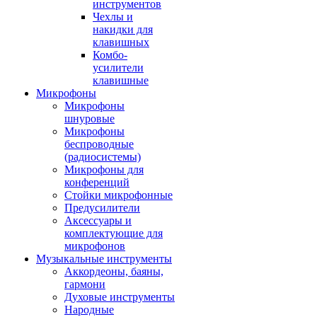
инструментов
Чехлы и
накидки для
клавишных
Комбо-
усилители
клавишные
Микрофоны
Микрофоны
шнуровые
Микрофоны
беспроводные
(радиосистемы)
Микрофоны для
конференций
Стойки микрофонные
Предусилители
Аксессуары и
комплектующие для
микрофонов
Музыкальные инструменты
Аккордеоны, баяны,
гармони
Духовые инструменты
Народные