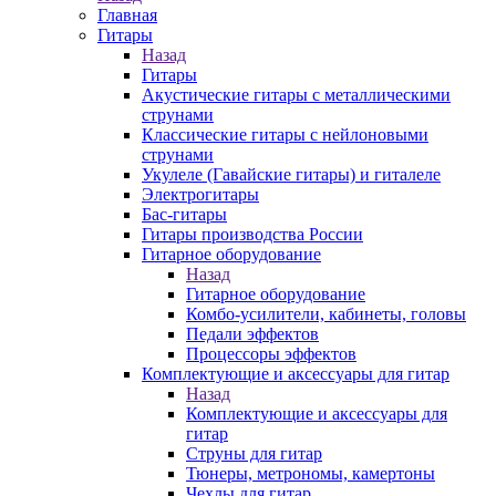
Главная
Гитары
Назад
Гитары
Акустические гитары с металлическими
струнами
Классические гитары с нейлоновыми
струнами
Укулеле (Гавайские гитары) и гиталеле
Электрогитары
Бас-гитары
Гитары производства России
Гитарное оборудование
Назад
Гитарное оборудование
Комбо-усилители, кабинеты, головы
Педали эффектов
Процессоры эффектов
Комплектующие и аксессуары для гитар
Назад
Комплектующие и аксессуары для
гитар
Струны для гитар
Тюнеры, метрономы, камертоны
Чехлы для гитар