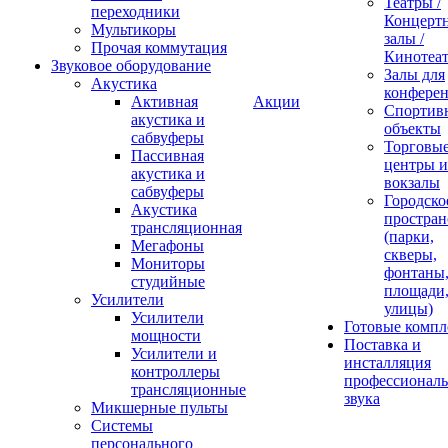
Театры /
переходники
Концерт
Мультикоры
залы /
Прочая коммутация
Кинотеа
Звуковое оборудование
Залы для
Акустика
конфере
Активная
Акции
Спортив
акустика и
объекты
сабвуферы
Торговы
Пассивная
центры и
акустика и
вокзалы
сабвуферы
Городско
Акустика
простран
трансляционная
(парки,
Мегафоны
скверы,
Мониторы
фонтаны
студийные
площади
Усилители
улицы)
Усилители
Готовые компл
мощности
Поставка и
Усилители и
инсталляция
контроллеры
профессиональ
трансляционные
звука
Микшерные пульты
Системы
персонального