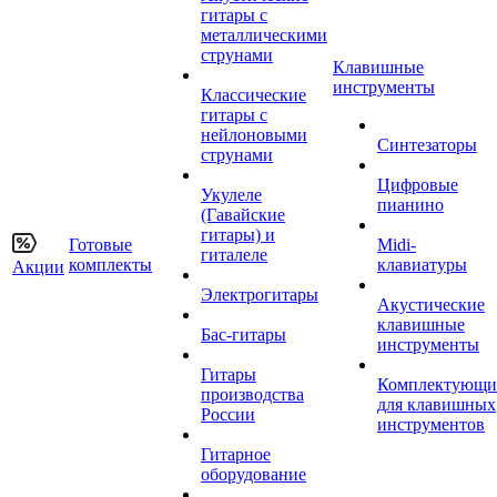
гитары с
металлическими
струнами
Клавишные
инструменты
Классические
гитары с
нейлоновыми
Синтезаторы
струнами
Цифровые
Укулеле
пианино
(Гавайские
гитары) и
Готовые
Midi-
гиталеле
комплекты
клавиатуры
Акции
Электрогитары
Акустические
клавишные
Бас-гитары
инструменты
Гитары
Комплектующи
производства
для клавишных
России
инструментов
Гитарное
оборудование