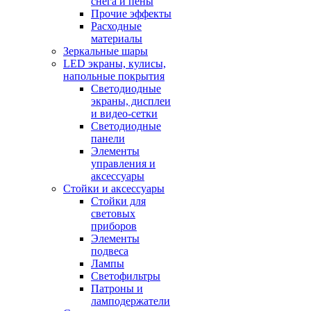
снега и пены
Прочие эффекты
Расходные
материалы
Зеркальные шары
LED экраны, кулисы,
напольные покрытия
Светодиодные
экраны, дисплеи
и видео-сетки
Светодиодные
панели
Элементы
управления и
аксессуары
Стойки и аксессуары
Стойки для
световых
приборов
Элементы
подвеса
Лампы
Светофильтры
Патроны и
ламподержатели