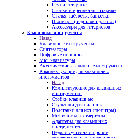
Ремни гитарные
Стойки и крепления гитарные
Стулья, табуреты, банкетки
Пюпитры (подставки для нот)
Аксессуары для гитаристов
Клавишные инструменты
Назад
Клавишные инструменты
Синтезаторы
Цифровые пианино
Midi-клавиатуры
Акустические клавишные инструменты
Комплектующие для клавишных
инструментов
Назад
Комплектующие для клавишных
инструментов
Стойки клавишные
Стульчики для пианиста
Подставки для нот (пюпитры)
Метрономы и камертоны
Адаптеры для клавишных
инструментов
Педали сустейна и прочие
комлектующие для клавишных