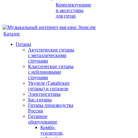
Комплектующие
и аксессуары
для гитар
Каталог
Гитары
Акустические гитары
с металлическими
струнами
Классические гитары
с нейлоновыми
струнами
Укулеле (Гавайские
гитары) и гиталеле
Электрогитары
Бас-гитары
Гитары производства
России
Гитарное
оборудование
Комбо-
усилители,