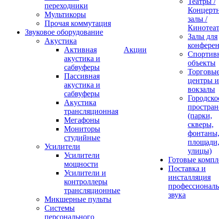
Театры /
переходники
Концерт
Мультикоры
залы /
Прочая коммутация
Кинотеа
Звуковое оборудование
Залы для
Акустика
конфере
Активная
Акции
Спортив
акустика и
объекты
сабвуферы
Торговы
Пассивная
центры и
акустика и
вокзалы
сабвуферы
Городско
Акустика
простран
трансляционная
(парки,
Мегафоны
скверы,
Мониторы
фонтаны
студийные
площади
Усилители
улицы)
Усилители
Готовые компл
мощности
Поставка и
Усилители и
инсталляция
контроллеры
профессиональ
трансляционные
звука
Микшерные пульты
Системы
персонального