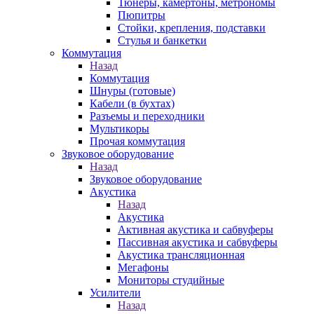
Тюнеры, камертоны, метрономы
Пюпитры
Стойки, крепления, подставки
Стулья и банкетки
Коммутация
Назад
Коммутация
Шнуры (готовые)
Кабели (в бухтах)
Разъемы и переходники
Мультикоры
Прочая коммутация
Звуковое оборудование
Назад
Звуковое оборудование
Акустика
Назад
Акустика
Активная акустика и сабвуферы
Пассивная акустика и сабвуферы
Акустика трансляционная
Мегафоны
Мониторы студийные
Усилители
Назад