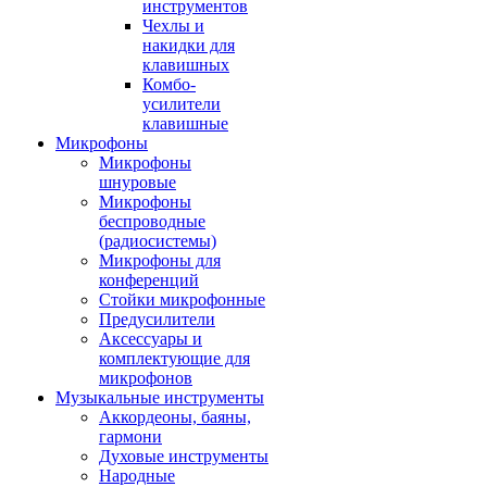
инструментов
Чехлы и
накидки для
клавишных
Комбо-
усилители
клавишные
Микрофоны
Микрофоны
шнуровые
Микрофоны
беспроводные
(радиосистемы)
Микрофоны для
конференций
Стойки микрофонные
Предусилители
Аксессуары и
комплектующие для
микрофонов
Музыкальные инструменты
Аккордеоны, баяны,
гармони
Духовые инструменты
Народные