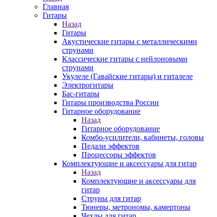
Главная
Гитары
Назад
Гитары
Акустические гитары с металлическими
струнами
Классические гитары с нейлоновыми
струнами
Укулеле (Гавайские гитары) и гиталеле
Электрогитары
Бас-гитары
Гитары производства России
Гитарное оборудование
Назад
Гитарное оборудование
Комбо-усилители, кабинеты, головы
Педали эффектов
Процессоры эффектов
Комплектующие и аксессуары для гитар
Назад
Комплектующие и аксессуары для
гитар
Струны для гитар
Тюнеры, метрономы, камертоны
Чехлы для гитар