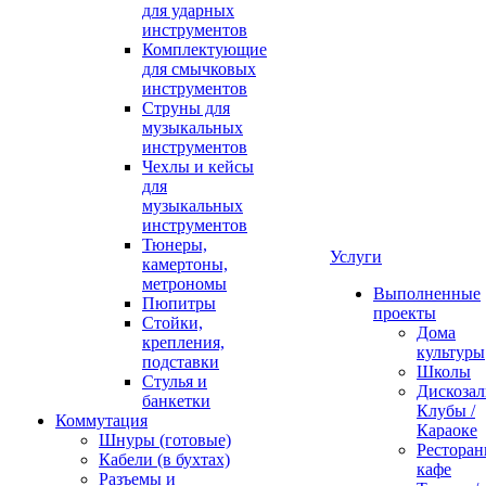
для ударных
инструментов
Комплектующие
для смычковых
инструментов
Струны для
музыкальных
инструментов
Чехлы и кейсы
для
музыкальных
инструментов
Тюнеры,
Услуги
камертоны,
метрономы
Выполненные
Пюпитры
проекты
Стойки,
Дома
крепления,
культуры
подставки
Школы
Стулья и
Дискозал
банкетки
Клубы /
Коммутация
Караоке
Шнуры (готовые)
Ресторан
Кабели (в бухтах)
кафе
Разъемы и