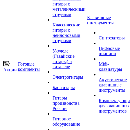
гитары с
металлическими
струнами
Клавишные
инструменты
Классические
гитары с
нейлоновыми
Синтезаторы
струнами
Цифровые
Укулеле
пианино
(Гавайские
гитары) и
Готовые
Midi-
гиталеле
комплекты
клавиатуры
Акции
Электрогитары
Акустические
клавишные
Бас-гитары
инструменты
Гитары
Комплектующи
производства
для клавишных
России
инструментов
Гитарное
оборудование