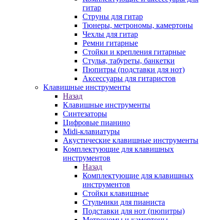
гитар
Струны для гитар
Тюнеры, метрономы, камертоны
Чехлы для гитар
Ремни гитарные
Стойки и крепления гитарные
Стулья, табуреты, банкетки
Пюпитры (подставки для нот)
Аксессуары для гитаристов
Клавишные инструменты
Назад
Клавишные инструменты
Синтезаторы
Цифровые пианино
Midi-клавиатуры
Акустические клавишные инструменты
Комплектующие для клавишных
инструментов
Назад
Комплектующие для клавишных
инструментов
Стойки клавишные
Стульчики для пианиста
Подставки для нот (пюпитры)
Метрономы и камертоны