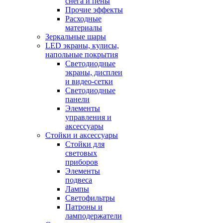
снега и пены
Прочие эффекты
Расходные
материалы
Зеркальные шары
LED экраны, кулисы,
напольные покрытия
Светодиодные
экраны, дисплеи
и видео-сетки
Светодиодные
панели
Элементы
управления и
аксессуары
Стойки и аксессуары
Стойки для
световых
приборов
Элементы
подвеса
Лампы
Светофильтры
Патроны и
ламподержатели