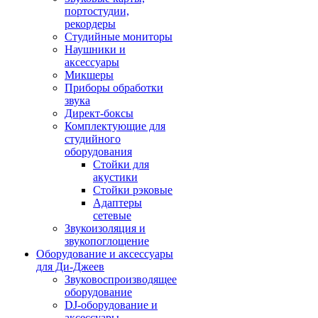
портостудии,
рекордеры
Студийные мониторы
Наушники и
аксессуары
Микшеры
Приборы обработки
звука
Директ-боксы
Комплектующие для
студийного
оборудования
Стойки для
акустики
Стойки рэковые
Адаптеры
сетевые
Звукоизоляция и
звукопоглощение
Оборудование и аксессуары
для Ди-Джеев
Звуковоспроизводящее
оборудование
DJ-оборудование и
аксессуары