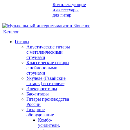
Комплектующие
и аксессуары
для гитар
Каталог
Гитары
Акустические гитары
с металлическими
струнами
Классические гитары
с нейлоновыми
струнами
Укулеле (Гавайские
гитары) и гиталеле
Электрогитары
Бас-гитары
Гитары производства
России
Гитарное
оборудование
Комбо-
усилители,