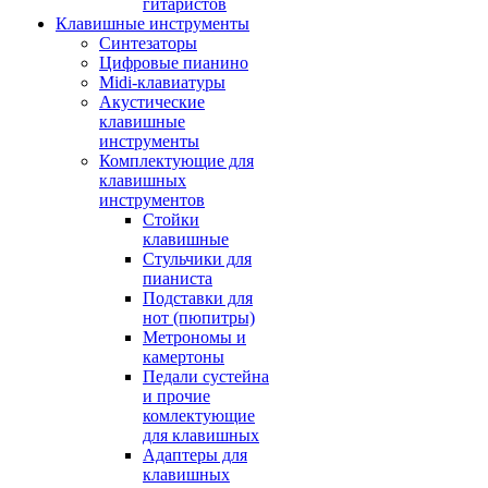
гитаристов
Клавишные инструменты
Синтезаторы
Цифровые пианино
Midi-клавиатуры
Акустические
клавишные
инструменты
Комплектующие для
клавишных
инструментов
Стойки
клавишные
Стульчики для
пианиста
Подставки для
нот (пюпитры)
Метрономы и
камертоны
Педали сустейна
и прочие
комлектующие
для клавишных
Адаптеры для
клавишных