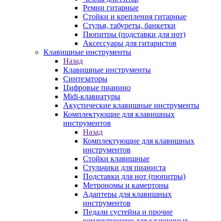
Ремни гитарные
Стойки и крепления гитарные
Стулья, табуреты, банкетки
Пюпитры (подставки для нот)
Аксессуары для гитаристов
Клавишные инструменты
Назад
Клавишные инструменты
Синтезаторы
Цифровые пианино
Midi-клавиатуры
Акустические клавишные инструменты
Комплектующие для клавишных
инструментов
Назад
Комплектующие для клавишных
инструментов
Стойки клавишные
Стульчики для пианиста
Подставки для нот (пюпитры)
Метрономы и камертоны
Адаптеры для клавишных
инструментов
Педали сустейна и прочие
комлектующие для клавишных