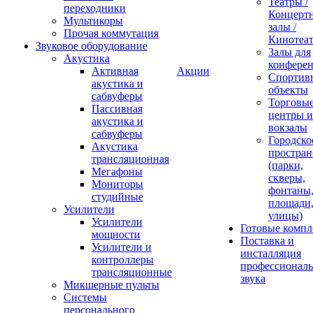
Театры /
переходники
Концерт
Мультикоры
залы /
Прочая коммутация
Кинотеа
Звуковое оборудование
Залы для
Акустика
конфере
Активная
Акции
Спортив
акустика и
объекты
сабвуферы
Торговы
Пассивная
центры и
акустика и
вокзалы
сабвуферы
Городско
Акустика
простран
трансляционная
(парки,
Мегафоны
скверы,
Мониторы
фонтаны
студийные
площади
Усилители
улицы)
Усилители
Готовые компл
мощности
Поставка и
Усилители и
инсталляция
контроллеры
профессиональ
трансляционные
звука
Микшерные пульты
Системы
персонального