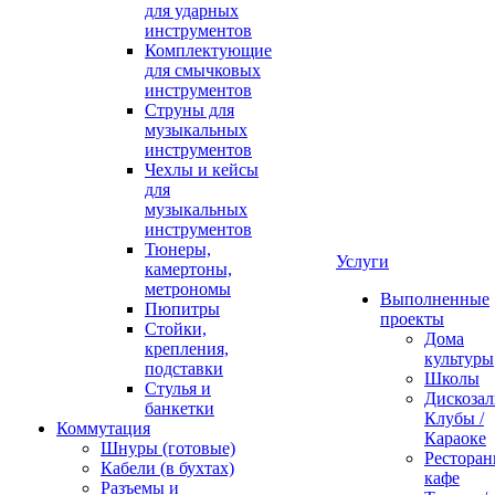
для ударных
инструментов
Комплектующие
для смычковых
инструментов
Струны для
музыкальных
инструментов
Чехлы и кейсы
для
музыкальных
инструментов
Тюнеры,
Услуги
камертоны,
метрономы
Выполненные
Пюпитры
проекты
Стойки,
Дома
крепления,
культуры
подставки
Школы
Стулья и
Дискозал
банкетки
Клубы /
Коммутация
Караоке
Шнуры (готовые)
Ресторан
Кабели (в бухтах)
кафе
Разъемы и