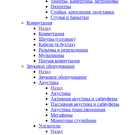
Тюнеры, камертоны, метрономы
Пюпитры
Стойки, крепления, подставки
Стулья и банкетки
Коммутация
Назад
Коммутация
Шнуры (готовые)
Кабели (в бухтах)
Разъемы и переходники
Мультикоры
Прочая коммутация
Звуковое оборудование
Назад
Звуковое оборудование
Акустика
Назад
Акустика
Активная акустика и сабвуферы
Пассивная акустика и сабвуферы
Акустика трансляционная
Мегафоны
Мониторы студийные
Усилители
Назад