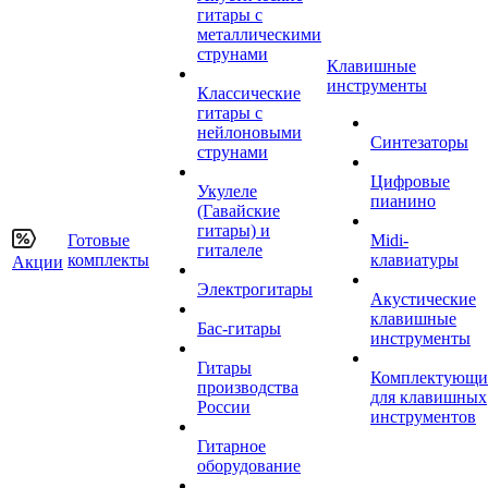
гитары с
металлическими
струнами
Клавишные
инструменты
Классические
гитары с
нейлоновыми
Синтезаторы
струнами
Цифровые
Укулеле
пианино
(Гавайские
гитары) и
Готовые
Midi-
гиталеле
комплекты
клавиатуры
Акции
Электрогитары
Акустические
клавишные
Бас-гитары
инструменты
Гитары
Комплектующи
производства
для клавишных
России
инструментов
Гитарное
оборудование