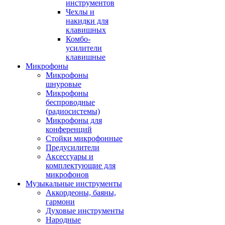
инструментов
Чехлы и
накидки для
клавишных
Комбо-
усилители
клавишные
Микрофоны
Микрофоны
шнуровые
Микрофоны
беспроводные
(радиосистемы)
Микрофоны для
конференций
Стойки микрофонные
Предусилители
Аксессуары и
комплектующие для
микрофонов
Музыкальные инструменты
Аккордеоны, баяны,
гармони
Духовые инструменты
Народные