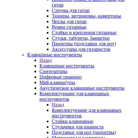
гитар
Струны для гитар
Тюнеры, метрономы, камертоны
Чехлы для гитар
Ремни гитарные
Стойки и крепления гитарные
Стулья, табуреты, банкетки
Пюпитры (подставки для нот)
Аксессуары для гитаристов
Клавишные инструменты
Назад
Клавишные инструменты
Синтезаторы
Цифровые пианино
Midi-клавиатуры
Акустические клавишные инструменты
Комплектующие для клавишных
инструментов
Назад
Комплектующие для клавишных
инструментов
Стойки клавишные
Стульчики для пианиста
Подставки для нот (пюпитры)
Метрономы и камертоны