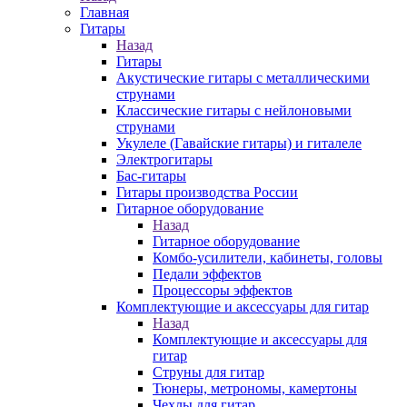
Главная
Гитары
Назад
Гитары
Акустические гитары с металлическими
струнами
Классические гитары с нейлоновыми
струнами
Укулеле (Гавайские гитары) и гиталеле
Электрогитары
Бас-гитары
Гитары производства России
Гитарное оборудование
Назад
Гитарное оборудование
Комбо-усилители, кабинеты, головы
Педали эффектов
Процессоры эффектов
Комплектующие и аксессуары для гитар
Назад
Комплектующие и аксессуары для
гитар
Струны для гитар
Тюнеры, метрономы, камертоны
Чехлы для гитар