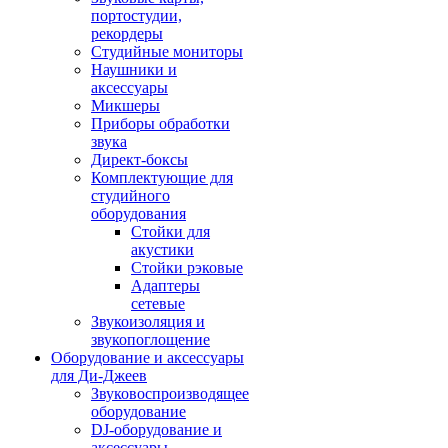
портостудии,
рекордеры
Студийные мониторы
Наушники и
аксессуары
Микшеры
Приборы обработки
звука
Директ-боксы
Комплектующие для
студийного
оборудования
Стойки для
акустики
Стойки рэковые
Адаптеры
сетевые
Звукоизоляция и
звукопоглощение
Оборудование и аксессуары
для Ди-Джеев
Звуковоспроизводящее
оборудование
DJ-оборудование и
аксессуары