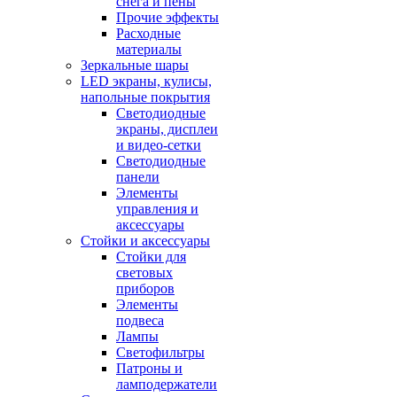
снега и пены
Прочие эффекты
Расходные
материалы
Зеркальные шары
LED экраны, кулисы,
напольные покрытия
Светодиодные
экраны, дисплеи
и видео-сетки
Светодиодные
панели
Элементы
управления и
аксессуары
Стойки и аксессуары
Стойки для
световых
приборов
Элементы
подвеса
Лампы
Светофильтры
Патроны и
ламподержатели