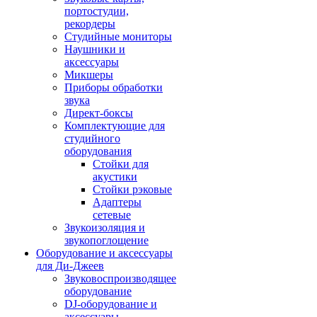
портостудии,
рекордеры
Студийные мониторы
Наушники и
аксессуары
Микшеры
Приборы обработки
звука
Директ-боксы
Комплектующие для
студийного
оборудования
Стойки для
акустики
Стойки рэковые
Адаптеры
сетевые
Звукоизоляция и
звукопоглощение
Оборудование и аксессуары
для Ди-Джеев
Звуковоспроизводящее
оборудование
DJ-оборудование и
аксессуары