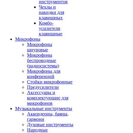
инструментов
Чехлы и
накидки для
клавишных
Комбо-
усилители
клавишные
Микрофоны
Микрофоны
шнуровые
Микрофоны
беспроводные
(радиосистемы)
Микрофоны для
конференций
Стойки микрофонные
Предусилители
Аксессуары и
комплектующие для
микрофонов
Музыкальные инструменты
Аккордеоны, баяны,
гармони
Духовые инструменты
Народные