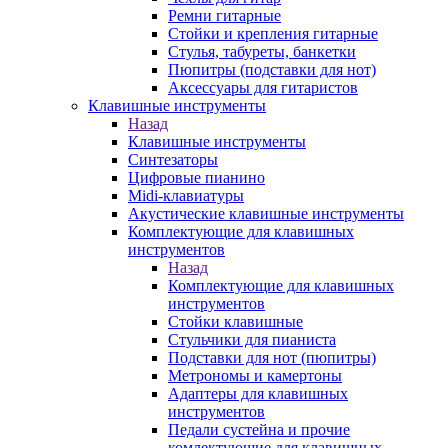
Ремни гитарные
Стойки и крепления гитарные
Стулья, табуреты, банкетки
Пюпитры (подставки для нот)
Аксессуары для гитаристов
Клавишные инструменты
Назад
Клавишные инструменты
Синтезаторы
Цифровые пианино
Midi-клавиатуры
Акустические клавишные инструменты
Комплектующие для клавишных
инструментов
Назад
Комплектующие для клавишных
инструментов
Стойки клавишные
Стульчики для пианиста
Подставки для нот (пюпитры)
Метрономы и камертоны
Адаптеры для клавишных
инструментов
Педали сустейна и прочие
комлектующие для клавишных