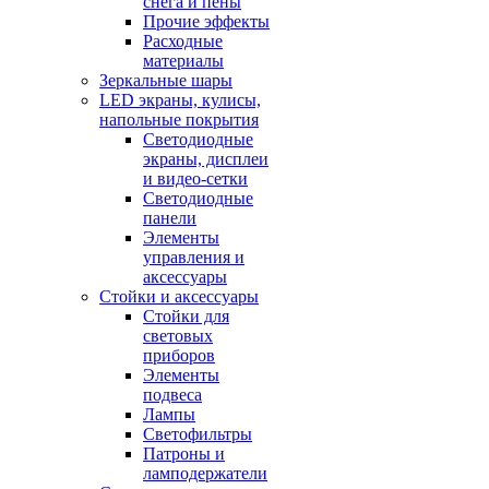
снега и пены
Прочие эффекты
Расходные
материалы
Зеркальные шары
LED экраны, кулисы,
напольные покрытия
Светодиодные
экраны, дисплеи
и видео-сетки
Светодиодные
панели
Элементы
управления и
аксессуары
Стойки и аксессуары
Стойки для
световых
приборов
Элементы
подвеса
Лампы
Светофильтры
Патроны и
ламподержатели