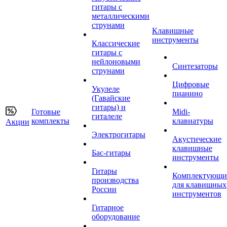
гитары с
металлическими
струнами
Клавишные
инструменты
Классические
гитары с
нейлоновыми
Синтезаторы
струнами
Цифровые
Укулеле
пианино
(Гавайские
гитары) и
Готовые
Midi-
гиталеле
комплекты
клавиатуры
Акции
Электрогитары
Акустические
клавишные
Бас-гитары
инструменты
Гитары
Комплектующи
производства
для клавишных
России
инструментов
Гитарное
оборудование