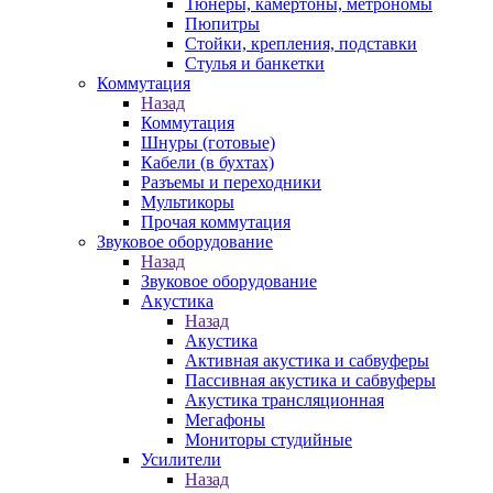
Тюнеры, камертоны, метрономы
Пюпитры
Стойки, крепления, подставки
Стулья и банкетки
Коммутация
Назад
Коммутация
Шнуры (готовые)
Кабели (в бухтах)
Разъемы и переходники
Мультикоры
Прочая коммутация
Звуковое оборудование
Назад
Звуковое оборудование
Акустика
Назад
Акустика
Активная акустика и сабвуферы
Пассивная акустика и сабвуферы
Акустика трансляционная
Мегафоны
Мониторы студийные
Усилители
Назад