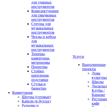
для ударных
инструментов
Комплектующие
для смычковых
инструментов
Струны для
музыкальных
инструментов
Чехлы и кейсы
для
музыкальных
инструментов
Тюнеры,
Услуги
камертоны,
метрономы
Выполненные
Пюпитры
проекты
Стойки,
Дома
крепления,
культуры
подставки
Школы
Стулья и
Дискозал
банкетки
Клубы /
Коммутация
Караоке
Шнуры (готовые)
Ресторан
Кабели (в бухтах)
кафе
Разъемы и