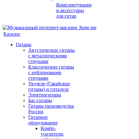
Комплектующие
и аксессуары
для гитар
Каталог
Гитары
Акустические гитары
с металлическими
струнами
Классические гитары
с нейлоновыми
струнами
Укулеле (Гавайские
гитары) и гиталеле
Электрогитары
Бас-гитары
Гитары производства
России
Гитарное
оборудование
Комбо-
усилители,