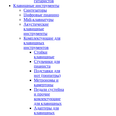
гитаристов
Клавишные инструменты
Синтезаторы
Цифровые пианино
Midi-клавиатуры
Акустические
клавишные
инструменты
Комплектующие для
клавишных
инструментов
Стойки
клавишные
Стульчики для
пианиста
Подставки для
нот (пюпитры)
Метрономы и
камертоны
Педали сустейна
и прочие
комлектующие
для клавишных
Адаптеры для
клавишных