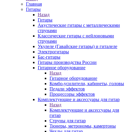
Главная
Гитары
Назад
Гитары
Акустические гитары с металлическими
струнами
Классические гитары с нейлоновыми
струнами
Укулеле (Гавайские гитары) и гиталеле
Электрогитары
Бас-гитары
Гитары производства России
Гитарное оборудование
Назад
Гитарное оборудование
Комбо-усилители, кабинеты, головы
Педали эффектов
Процессоры эффектов
Комплектующие и аксессуары для гитар
Назад
Комплектующие и аксессуары для
гитар
Струны для гитар
Тюнеры, метрономы, камертоны
Чехлы для гитар