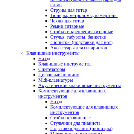
гитар
Струны для гитар
Тюнеры, метрономы, камертоны
Чехлы для гитар
Ремни гитарные
Стойки и крепления гитарные
Стулья, табуреты, банкетки
Пюпитры (подставки для нот)
Аксессуары для гитаристов
Клавишные инструменты
Назад
Клавишные инструменты
Синтезаторы
Цифровые пианино
Midi-клавиатуры
Акустические клавишные инструменты
Комплектующие для клавишных
инструментов
Назад
Комплектующие для клавишных
инструментов
Стойки клавишные
Стульчики для пианиста
Подставки для нот (пюпитры)
Метрономы и камертоны