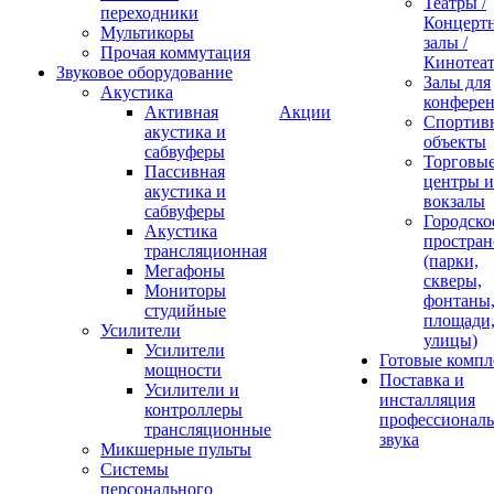
Театры /
переходники
Концерт
Мультикоры
залы /
Прочая коммутация
Кинотеа
Звуковое оборудование
Залы для
Акустика
конфере
Активная
Акции
Спортив
акустика и
объекты
сабвуферы
Торговы
Пассивная
центры и
акустика и
вокзалы
сабвуферы
Городско
Акустика
простран
трансляционная
(парки,
Мегафоны
скверы,
Мониторы
фонтаны
студийные
площади
Усилители
улицы)
Усилители
Готовые компл
мощности
Поставка и
Усилители и
инсталляция
контроллеры
профессиональ
трансляционные
звука
Микшерные пульты
Системы
персонального