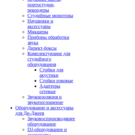
портостудии,
рекордеры
Студийные мониторы
Наушники и
аксессуары
Микшеры
Приборы обработки
звука
Директ-боксы
Комплектующие для
студийного
оборудования
Стойки для
акустики
Стойки рэковые
Адаптеры
сетевые
Звукоизоляция и
звукопоглощение
Оборудование и аксессуары
для Ди-Джеев
Звуковоспроизводящее
оборудование
DJ-оборудование и
аксессуары