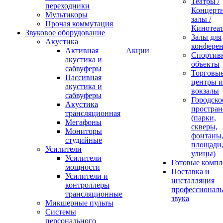
Театры /
переходники
Концерт
Мультикоры
залы /
Прочая коммутация
Кинотеа
Звуковое оборудование
Залы для
Акустика
конфере
Активная
Акции
Спортив
акустика и
объекты
сабвуферы
Торговы
Пассивная
центры и
акустика и
вокзалы
сабвуферы
Городско
Акустика
простран
трансляционная
(парки,
Мегафоны
скверы,
Мониторы
фонтаны
студийные
площади
Усилители
улицы)
Усилители
Готовые компл
мощности
Поставка и
Усилители и
инсталляция
контроллеры
профессиональ
трансляционные
звука
Микшерные пульты
Системы
персонального