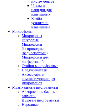
инструментов
Чехлы и
накидки для
клавишных
Комбо-
усилители
клавишные
Микрофоны
Микрофоны
шнуровые
Микрофоны
беспроводные
(радиосистемы)
Микрофоны для
конференций
Стойки микрофонные
Предусилители
Аксессуары и
комплектующие для
микрофонов
Музыкальные инструменты
Аккордеоны, баяны,
гармони
Духовые инструменты
Народные