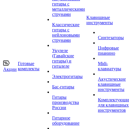
гитары с
металлическими
струнами
Клавишные
инструменты
Классические
гитары с
нейлоновыми
Синтезаторы
струнами
Цифровые
Укулеле
пианино
(Гавайские
гитары) и
Готовые
Midi-
гиталеле
комплекты
клавиатуры
Акции
Электрогитары
Акустические
клавишные
Бас-гитары
инструменты
Гитары
Комплектующи
производства
для клавишных
России
инструментов
Гитарное
оборудование