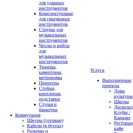
для ударных
инструментов
Комплектующие
для смычковых
инструментов
Струны для
музыкальных
инструментов
Чехлы и кейсы
для
музыкальных
инструментов
Тюнеры,
Услуги
камертоны,
метрономы
Выполненные
Пюпитры
проекты
Стойки,
Дома
крепления,
культуры
подставки
Школы
Стулья и
Дискозал
банкетки
Клубы /
Коммутация
Караоке
Шнуры (готовые)
Ресторан
Кабели (в бухтах)
кафе
Разъемы и