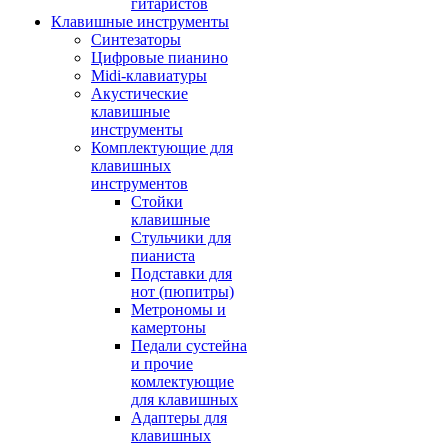
гитаристов
Клавишные инструменты
Синтезаторы
Цифровые пианино
Midi-клавиатуры
Акустические
клавишные
инструменты
Комплектующие для
клавишных
инструментов
Стойки
клавишные
Стульчики для
пианиста
Подставки для
нот (пюпитры)
Метрономы и
камертоны
Педали сустейна
и прочие
комлектующие
для клавишных
Адаптеры для
клавишных