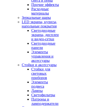
снега и пены
Прочие эффекты
Расходные
материалы
Зеркальные шары
LED экраны, кулисы,
напольные покрытия
Светодиодные
экраны, дисплеи
и видео-сетки
Светодиодные
панели
Элементы
управления и
аксессуары
Стойки и аксессуары
Стойки для
световых
приборов
Элементы
подвеса
Лампы
Светофильтры
Патроны и
ламподержатели