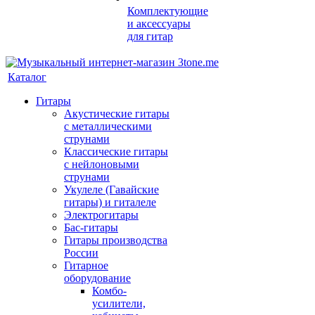
Комплектующие
и аксессуары
для гитар
Каталог
Гитары
Акустические гитары
с металлическими
струнами
Классические гитары
с нейлоновыми
струнами
Укулеле (Гавайские
гитары) и гиталеле
Электрогитары
Бас-гитары
Гитары производства
России
Гитарное
оборудование
Комбо-
усилители,