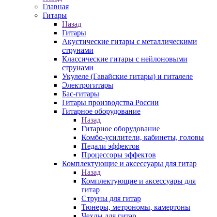
Главная
Гитары
Назад
Гитары
Акустические гитары с металлическими
струнами
Классические гитары с нейлоновыми
струнами
Укулеле (Гавайские гитары) и гиталеле
Электрогитары
Бас-гитары
Гитары производства России
Гитарное оборудование
Назад
Гитарное оборудование
Комбо-усилители, кабинеты, головы
Педали эффектов
Процессоры эффектов
Комплектующие и аксессуары для гитар
Назад
Комплектующие и аксессуары для
гитар
Струны для гитар
Тюнеры, метрономы, камертоны
Чехлы для гитар