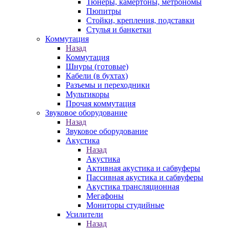
Тюнеры, камертоны, метрономы
Пюпитры
Стойки, крепления, подставки
Стулья и банкетки
Коммутация
Назад
Коммутация
Шнуры (готовые)
Кабели (в бухтах)
Разъемы и переходники
Мультикоры
Прочая коммутация
Звуковое оборудование
Назад
Звуковое оборудование
Акустика
Назад
Акустика
Активная акустика и сабвуферы
Пассивная акустика и сабвуферы
Акустика трансляционная
Мегафоны
Мониторы студийные
Усилители
Назад