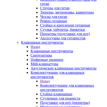
гитар
Струны для гитар
Тюнеры, метрономы, камертоны
Чехлы для гитар
Ремни гитарные
Стойки и крепления гитарные
Стулья, табуреты, банкетки
Пюпитры (подставки для нот)
Аксессуары для гитаристов
Клавишные инструменты
Назад
Клавишные инструменты
Синтезаторы
Цифровые пианино
Midi-клавиатуры
Акустические клавишные инструменты
Комплектующие для клавишных
инструментов
Назад
Комплектующие для клавишных
инструментов
Стойки клавишные
Стульчики для пианиста
Подставки для нот (пюпитры)
Метрономы и камертоны