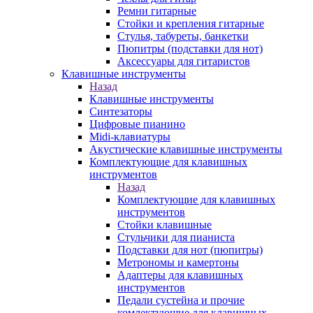
Ремни гитарные
Стойки и крепления гитарные
Стулья, табуреты, банкетки
Пюпитры (подставки для нот)
Аксессуары для гитаристов
Клавишные инструменты
Назад
Клавишные инструменты
Синтезаторы
Цифровые пианино
Midi-клавиатуры
Акустические клавишные инструменты
Комплектующие для клавишных
инструментов
Назад
Комплектующие для клавишных
инструментов
Стойки клавишные
Стульчики для пианиста
Подставки для нот (пюпитры)
Метрономы и камертоны
Адаптеры для клавишных
инструментов
Педали сустейна и прочие
комлектующие для клавишных