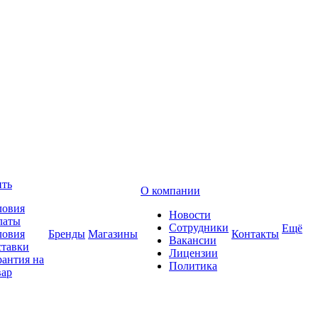
ить
О компании
ловия
Новости
латы
Сотрудники
Ещё
ловия
Бренды
Магазины
Контакты
Вакансии
ставки
Лицензии
рантия на
Политика
вар