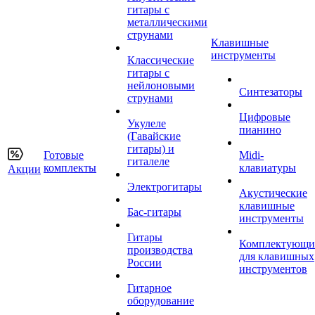
гитары с
металлическими
струнами
Клавишные
инструменты
Классические
гитары с
нейлоновыми
Синтезаторы
струнами
Цифровые
Укулеле
пианино
(Гавайские
гитары) и
Готовые
Midi-
гиталеле
комплекты
клавиатуры
Акции
Электрогитары
Акустические
клавишные
Бас-гитары
инструменты
Гитары
Комплектующи
производства
для клавишных
России
инструментов
Гитарное
оборудование