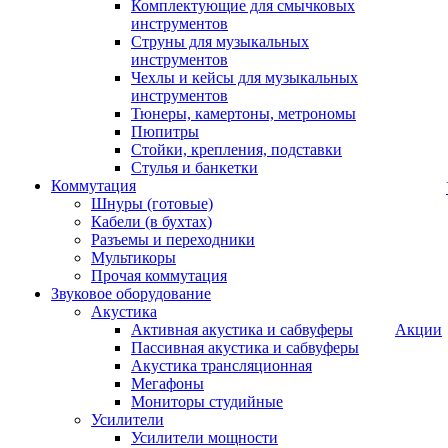
Комплектующие для смычковых
инструментов
Струны для музыкальных
инструментов
Чехлы и кейсы для музыкальных
инструментов
Тюнеры, камертоны, метрономы
Пюпитры
Стойки, крепления, подставки
Стулья и банкетки
Коммутация
Шнуры (готовые)
Кабели (в бухтах)
Разъемы и переходники
Мультикоры
Прочая коммутация
Звуковое оборудование
Акустика
Активная акустика и сабвуферы
Акции
Пассивная акустика и сабвуферы
Акустика трансляционная
Мегафоны
Мониторы студийные
Усилители
Усилители мощности