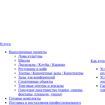
Услуги
Выполненные проекты
Дома культуры
Школы
Как куп
Дискозалы / Клубы / Караоке
Рестораны и кафе
Ус
Театры / Концертные залы / Кинотеатры
оп
Залы для конференций
Ус
Спортивные объекты
до
Торговые центры и вокзалы
Га
Городское пространство (парки, скверы,
то
фонтаны, площади, улицы)
Готовые комплекты
Поставка и инсталляция профессионального