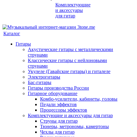
Комплектующие
и аксессуары
для гитар
Каталог
Гитары
Акустические гитары с металлическими
струнами
Классические гитары с нейлоновыми
струнами
Укулеле (Гавайские гитары) и гиталеле
Электрогитары
Бас-гитары
Гитары производства России
Гитарное оборудование
Комбо-усилители, кабинеты, головы
Педали эффектов
Процессоры эффектов
Комплектующие и аксессуары для гитар
Струны для гитар
Тюнеры, метрономы, камертоны
Чехлы для гитар