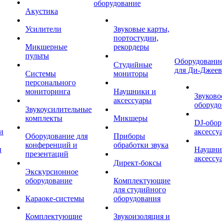
оборудование
Акустика
Усилители
Звуковые карты,
портостудии,
Микшерные
рекордеры
пульты
Оборудование
Студийные
для Ди-Джеев
Системы
мониторы
персонального
мониторинга
Наушники и
Звуково
аксессуары
оборудо
Звукоусилительные
комплекты
Микшеры
DJ-обор
и
аксессу
Оборудование для
Приборы
конференций и
обработки звука
ы
Наушни
презентаций
аксессу
Директ-боксы
Экскурсионное
оборудование
Комплектующие
для студийного
Караоке-системы
оборудования
Комплектующие
Звукоизоляция и