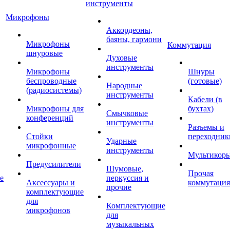
инструменты
Микрофоны
Аккордеоны,
баяны, гармони
Микрофоны
Коммутация
шнуровые
Духовые
инструменты
Микрофоны
Шнуры
беспроводные
(готовые)
Народные
(радиосистемы)
инструменты
Кабели (в
Микрофоны для
бухтах)
Смычковые
конференций
инструменты
Разъемы и
Стойки
переходник
Ударные
микрофонные
инструменты
Мультикор
Предусилители
Шумовые,
Прочая
е
перкуссия и
Аксессуары и
коммутация
прочие
комплектующие
для
Комплектующие
микрофонов
для
музыкальных