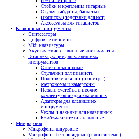
Ремни гитарные
Стойки и крепления гитарные
Стулья, табуреты, банкетки
Пюпитры (подставки для нот)
Аксессуары для гитаристов
Клавишные инструменты
Синтезаторы
Цифровые пианино
Midi-клавиатуры
Акустические клавишные инструменты
Комплектующие для клавишных
инструментов
Стойки клавишные
Стульчики для пианиста
Подставки для нот (пюпитры)
Метрономы и камертоны
Педали сустейна и прочие
комлектующие для клавишных
Адаптеры для клавишных
инструментов
Чехлы и накидки для клавишных
Комбо-усилители клавишные
Микрофоны
Микрофоны шнуровые
Микрофоны беспроводные (радиосистемы)