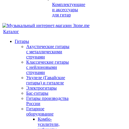
Комплектующие
и аксессуары
для гитар
Каталог
Гитары
Акустические гитары
с металлическими
струнами
Классические гитары
с нейлоновыми
струнами
Укулеле (Гавайские
гитары) и гиталеле
Электрогитары
Бас-гитары
Гитары производства
России
Гитарное
оборудование
Комбо-
усилители,