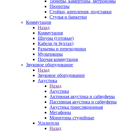
Тюнеры, камертоны, метрономы
Пюпитры
Стойки, крепления, подставки
Стулья и банкетки
Коммутация
Назад
Коммутация
Шнуры (готовые)
Кабели (в бухтах)
Разъемы и переходники
Мультикоры
Прочая коммутация
Звуковое оборудование
Назад
Звуковое оборудование
Акустика
Назад
Акустика
Активная акустика и сабвуферы
Пассивная акустика и сабвуферы
Акустика трансляционная
Мегафоны
Мониторы студийные
Усилители
Назад