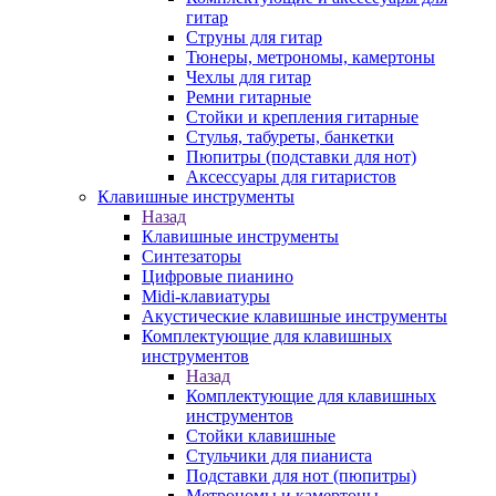
гитар
Струны для гитар
Тюнеры, метрономы, камертоны
Чехлы для гитар
Ремни гитарные
Стойки и крепления гитарные
Стулья, табуреты, банкетки
Пюпитры (подставки для нот)
Аксессуары для гитаристов
Клавишные инструменты
Назад
Клавишные инструменты
Синтезаторы
Цифровые пианино
Midi-клавиатуры
Акустические клавишные инструменты
Комплектующие для клавишных
инструментов
Назад
Комплектующие для клавишных
инструментов
Стойки клавишные
Стульчики для пианиста
Подставки для нот (пюпитры)
Метрономы и камертоны