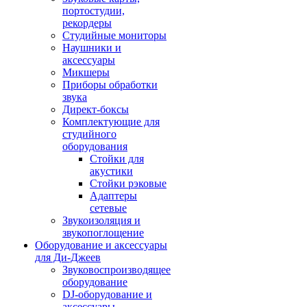
портостудии,
рекордеры
Студийные мониторы
Наушники и
аксессуары
Микшеры
Приборы обработки
звука
Директ-боксы
Комплектующие для
студийного
оборудования
Стойки для
акустики
Стойки рэковые
Адаптеры
сетевые
Звукоизоляция и
звукопоглощение
Оборудование и аксессуары
для Ди-Джеев
Звуковоспроизводящее
оборудование
DJ-оборудование и
аксессуары