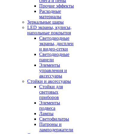
снега и пены
Прочие эффекты
Расходные
материалы
Зеркальные шары
LED экраны, кулисы,
напольные покрытия
Светодиодные
экраны, дисплеи
и видео-сетки
Светодиодные
панели
Элементы
управления и
аксессуары
Стойки и аксессуары
Стойки для
световых
приборов
Элементы
подвеса
Лампы
Светофильтры
Патроны и
ламподержатели