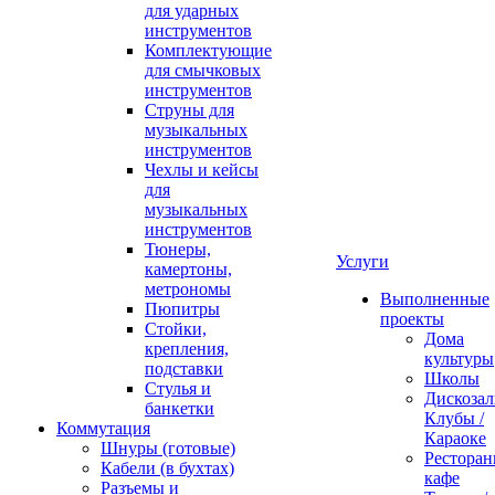
для ударных
инструментов
Комплектующие
для смычковых
инструментов
Струны для
музыкальных
инструментов
Чехлы и кейсы
для
музыкальных
инструментов
Тюнеры,
Услуги
камертоны,
метрономы
Выполненные
Пюпитры
проекты
Стойки,
Дома
крепления,
культуры
подставки
Школы
Стулья и
Дискозал
банкетки
Клубы /
Коммутация
Караоке
Шнуры (готовые)
Ресторан
Кабели (в бухтах)
кафе
Разъемы и