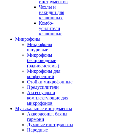
инструментов
Чехлы и
накидки для
клавишных
Комбо-
усилители
клавишные
Микрофоны
Микрофоны
шнуровые
Микрофоны
беспроводные
(радиосистемы)
Микрофоны для
конференций
Стойки микрофонные
Предусилители
Аксессуары и
комплектующие для
микрофонов
Музыкальные инструменты
Аккордеоны, баяны,
гармони
Духовые инструменты
Народные