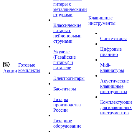
гитары с
металлическими
струнами
Клавишные
инструменты
Классические
гитары с
нейлоновыми
Синтезаторы
струнами
Цифровые
Укулеле
пианино
(Гавайские
гитары) и
Готовые
Midi-
гиталеле
комплекты
клавиатуры
Акции
Электрогитары
Акустические
клавишные
Бас-гитары
инструменты
Гитары
Комплектующи
производства
для клавишных
России
инструментов
Гитарное
оборудование