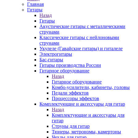
Главная
Гитары
Назад
Гитары
Акустические гитары с металлическими
струнами
Классические гитары с нейлоновыми
струнами
Укулеле (Гавайские гитары) и гиталеле
Электрогитары
Бас-гитары
Гитары производства России
Гитарное оборудование
Назад
Гитарное оборудование
Комбо-усилители, кабинеты, головы
Педали эффектов
Процессоры эффектов
Комплектующие и аксессуары для гитар
Назад
Комплектующие и аксессуары для
гитар
Струны для гитар
Тюнеры, метрономы, камертоны
Чехлы для гитар