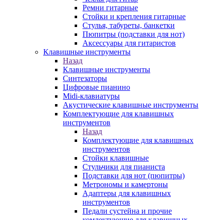
Ремни гитарные
Стойки и крепления гитарные
Стулья, табуреты, банкетки
Пюпитры (подставки для нот)
Аксессуары для гитаристов
Клавишные инструменты
Назад
Клавишные инструменты
Синтезаторы
Цифровые пианино
Midi-клавиатуры
Акустические клавишные инструменты
Комплектующие для клавишных
инструментов
Назад
Комплектующие для клавишных
инструментов
Стойки клавишные
Стульчики для пианиста
Подставки для нот (пюпитры)
Метрономы и камертоны
Адаптеры для клавишных
инструментов
Педали сустейна и прочие
комлектующие для клавишных