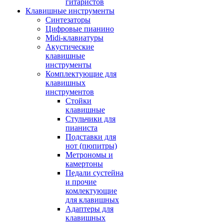
гитаристов
Клавишные инструменты
Синтезаторы
Цифровые пианино
Midi-клавиатуры
Акустические
клавишные
инструменты
Комплектующие для
клавишных
инструментов
Стойки
клавишные
Стульчики для
пианиста
Подставки для
нот (пюпитры)
Метрономы и
камертоны
Педали сустейна
и прочие
комлектующие
для клавишных
Адаптеры для
клавишных