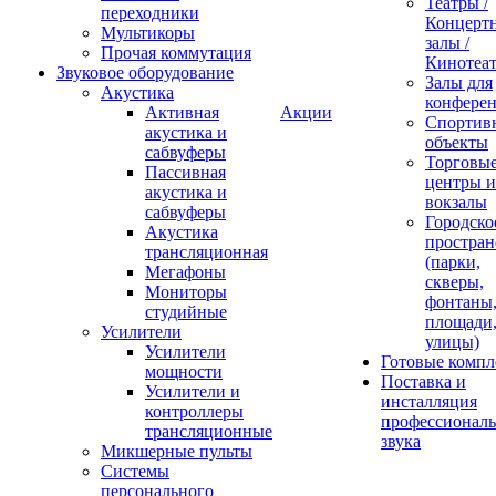
Театры /
переходники
Концерт
Мультикоры
залы /
Прочая коммутация
Кинотеа
Звуковое оборудование
Залы для
Акустика
конфере
Активная
Акции
Спортив
акустика и
объекты
сабвуферы
Торговы
Пассивная
центры и
акустика и
вокзалы
сабвуферы
Городско
Акустика
простран
трансляционная
(парки,
Мегафоны
скверы,
Мониторы
фонтаны
студийные
площади
Усилители
улицы)
Усилители
Готовые компл
мощности
Поставка и
Усилители и
инсталляция
контроллеры
профессиональ
трансляционные
звука
Микшерные пульты
Системы
персонального