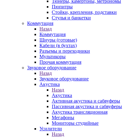
Тюнеры, камертоны, метрономы
Пюпитры
Стойки, крепления, подставки
Стулья и банкетки
Коммутация
Назад
Коммутация
Шнуры (готовые)
Кабели (в бухтах)
Разъемы и переходники
Мультикоры
Прочая коммутация
Звуковое оборудование
Назад
Звуковое оборудование
Акустика
Назад
Акустика
Активная акустика и сабвуферы
Пассивная акустика и сабвуферы
Акустика трансляционная
Мегафоны
Мониторы студийные
Усилители
Назад