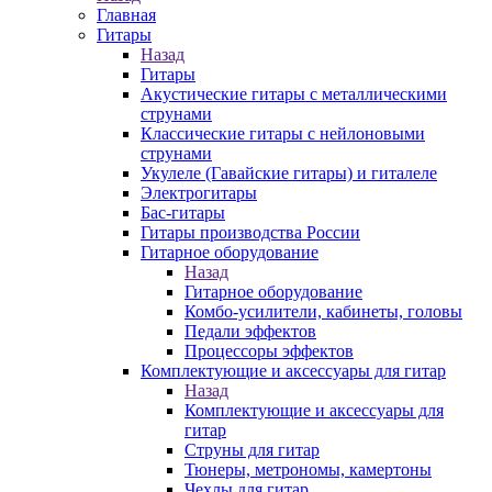
Главная
Гитары
Назад
Гитары
Акустические гитары с металлическими
струнами
Классические гитары с нейлоновыми
струнами
Укулеле (Гавайские гитары) и гиталеле
Электрогитары
Бас-гитары
Гитары производства России
Гитарное оборудование
Назад
Гитарное оборудование
Комбо-усилители, кабинеты, головы
Педали эффектов
Процессоры эффектов
Комплектующие и аксессуары для гитар
Назад
Комплектующие и аксессуары для
гитар
Струны для гитар
Тюнеры, метрономы, камертоны
Чехлы для гитар