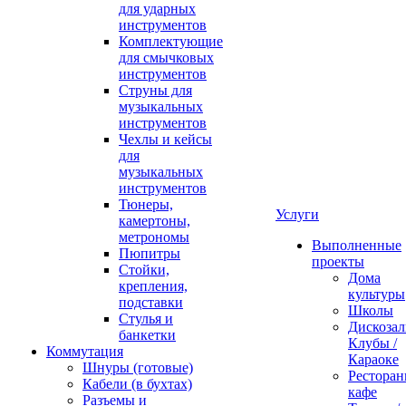
для ударных
инструментов
Комплектующие
для смычковых
инструментов
Струны для
музыкальных
инструментов
Чехлы и кейсы
для
музыкальных
инструментов
Тюнеры,
Услуги
камертоны,
метрономы
Выполненные
Пюпитры
проекты
Стойки,
Дома
крепления,
культуры
подставки
Школы
Стулья и
Дискозал
банкетки
Клубы /
Коммутация
Караоке
Шнуры (готовые)
Ресторан
Кабели (в бухтах)
кафе
Разъемы и