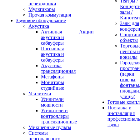
Театры /
переходники
Концерт
Мультикоры
залы /
Прочая коммутация
Кинотеа
Звуковое оборудование
Залы для
Акустика
конфере
Активная
Акции
Спортив
акустика и
объекты
сабвуферы
Торговы
Пассивная
центры и
акустика и
вокзалы
сабвуферы
Городско
Акустика
простран
трансляционная
(парки,
Мегафоны
скверы,
Мониторы
фонтаны
студийные
площади
Усилители
улицы)
Усилители
Готовые компл
мощности
Поставка и
Усилители и
инсталляция
контроллеры
профессиональ
трансляционные
звука
Микшерные пульты
Системы
персонального