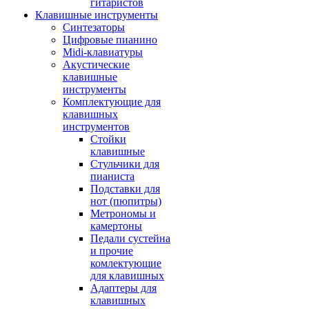
гитаристов
Клавишные инструменты
Синтезаторы
Цифровые пианино
Midi-клавиатуры
Акустические
клавишные
инструменты
Комплектующие для
клавишных
инструментов
Стойки
клавишные
Стульчики для
пианиста
Подставки для
нот (пюпитры)
Метрономы и
камертоны
Педали сустейна
и прочие
комлектующие
для клавишных
Адаптеры для
клавишных