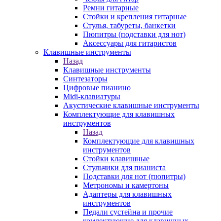
Ремни гитарные
Стойки и крепления гитарные
Стулья, табуреты, банкетки
Пюпитры (подставки для нот)
Аксессуары для гитаристов
Клавишные инструменты
Назад
Клавишные инструменты
Синтезаторы
Цифровые пианино
Midi-клавиатуры
Акустические клавишные инструменты
Комплектующие для клавишных
инструментов
Назад
Комплектующие для клавишных
инструментов
Стойки клавишные
Стульчики для пианиста
Подставки для нот (пюпитры)
Метрономы и камертоны
Адаптеры для клавишных
инструментов
Педали сустейна и прочие
комлектующие для клавишных