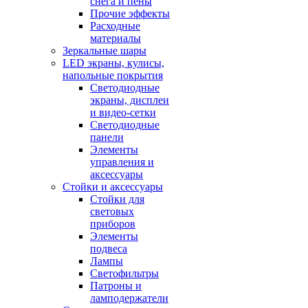
снега и пены
Прочие эффекты
Расходные
материалы
Зеркальные шары
LED экраны, кулисы,
напольные покрытия
Светодиодные
экраны, дисплеи
и видео-сетки
Светодиодные
панели
Элементы
управления и
аксессуары
Стойки и аксессуары
Стойки для
световых
приборов
Элементы
подвеса
Лампы
Светофильтры
Патроны и
ламподержатели