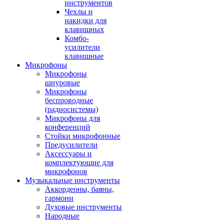
инструментов
Чехлы и
накидки для
клавишных
Комбо-
усилители
клавишные
Микрофоны
Микрофоны
шнуровые
Микрофоны
беспроводные
(радиосистемы)
Микрофоны для
конференций
Стойки микрофонные
Предусилители
Аксессуары и
комплектующие для
микрофонов
Музыкальные инструменты
Аккордеоны, баяны,
гармони
Духовые инструменты
Народные