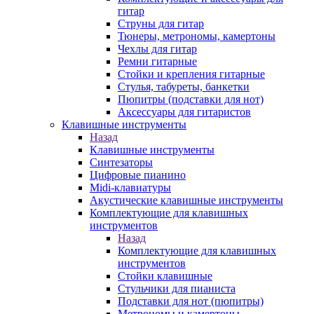
гитар
Струны для гитар
Тюнеры, метрономы, камертоны
Чехлы для гитар
Ремни гитарные
Стойки и крепления гитарные
Стулья, табуреты, банкетки
Пюпитры (подставки для нот)
Аксессуары для гитаристов
Клавишные инструменты
Назад
Клавишные инструменты
Синтезаторы
Цифровые пианино
Midi-клавиатуры
Акустические клавишные инструменты
Комплектующие для клавишных
инструментов
Назад
Комплектующие для клавишных
инструментов
Стойки клавишные
Стульчики для пианиста
Подставки для нот (пюпитры)
Метрономы и камертоны