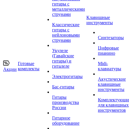
гитары с
металлическими
струнами
Клавишные
инструменты
Классические
гитары с
нейлоновыми
Синтезаторы
струнами
Цифровые
Укулеле
пианино
(Гавайские
гитары) и
Готовые
Midi-
гиталеле
комплекты
клавиатуры
Акции
Электрогитары
Акустические
клавишные
Бас-гитары
инструменты
Гитары
Комплектующи
производства
для клавишных
России
инструментов
Гитарное
оборудование