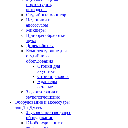
портостудии,
рекордеры
Студийные мониторы
Наушники и
аксессуары
Микшеры
Приборы обработки
звука
Директ-боксы
Комплектующие для
студийного
оборудования
Стойки для
акустики
Стойки рэковые
Адаптеры
сетевые
Звукоизоляция и
звукопоглощение
Оборудование и аксессуары
для Ди-Джеев
Звуковоспроизводящее
оборудование
DJ-оборудование и
аксессуары