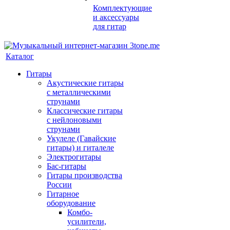
Комплектующие
и аксессуары
для гитар
Каталог
Гитары
Акустические гитары
с металлическими
струнами
Классические гитары
с нейлоновыми
струнами
Укулеле (Гавайские
гитары) и гиталеле
Электрогитары
Бас-гитары
Гитары производства
России
Гитарное
оборудование
Комбо-
усилители,