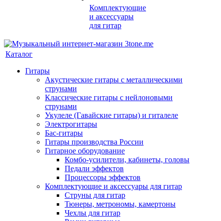
Комплектующие
и аксессуары
для гитар
Каталог
Гитары
Акустические гитары с металлическими
струнами
Классические гитары с нейлоновыми
струнами
Укулеле (Гавайские гитары) и гиталеле
Электрогитары
Бас-гитары
Гитары производства России
Гитарное оборудование
Комбо-усилители, кабинеты, головы
Педали эффектов
Процессоры эффектов
Комплектующие и аксессуары для гитар
Струны для гитар
Тюнеры, метрономы, камертоны
Чехлы для гитар