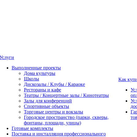
Услуги
Выполненные проекты
Дома культуры
Школы
Как куп
Дискозалы / Клубы / Караоке
Рестораны и кафе
Ус
Театры / Концертные залы / Кинотеатры
оп
Залы для конференций
Ус
Спортивные объекты
до
Торговые центры и вокзалы
Га
Городское пространство (парки, скверы,
то
фонтаны, площади, улицы)
Готовые комплекты
Поставка и инсталляция профессионального