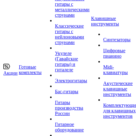
гитары с
металлическими
струнами
Клавишные
инструменты
Классические
гитары с
нейлоновыми
Синтезаторы
струнами
Цифровые
Укулеле
пианино
(Гавайские
гитары) и
Готовые
Midi-
гиталеле
комплекты
клавиатуры
Акции
Электрогитары
Акустические
клавишные
Бас-гитары
инструменты
Гитары
Комплектующи
производства
для клавишных
России
инструментов
Гитарное
оборудование