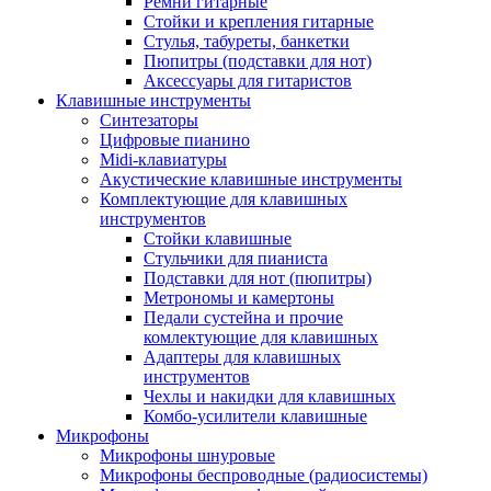
Ремни гитарные
Стойки и крепления гитарные
Стулья, табуреты, банкетки
Пюпитры (подставки для нот)
Аксессуары для гитаристов
Клавишные инструменты
Синтезаторы
Цифровые пианино
Midi-клавиатуры
Акустические клавишные инструменты
Комплектующие для клавишных
инструментов
Стойки клавишные
Стульчики для пианиста
Подставки для нот (пюпитры)
Метрономы и камертоны
Педали сустейна и прочие
комлектующие для клавишных
Адаптеры для клавишных
инструментов
Чехлы и накидки для клавишных
Комбо-усилители клавишные
Микрофоны
Микрофоны шнуровые
Микрофоны беспроводные (радиосистемы)