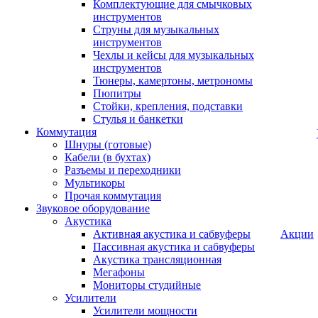
Комплектующие для смычковых
инструментов
Струны для музыкальных
инструментов
Чехлы и кейсы для музыкальных
инструментов
Тюнеры, камертоны, метрономы
Пюпитры
Стойки, крепления, подставки
Стулья и банкетки
Коммутация
Шнуры (готовые)
Кабели (в бухтах)
Разъемы и переходники
Мультикоры
Прочая коммутация
Звуковое оборудование
Акустика
Активная акустика и сабвуферы
Акции
Пассивная акустика и сабвуферы
Акустика трансляционная
Мегафоны
Мониторы студийные
Усилители
Усилители мощности