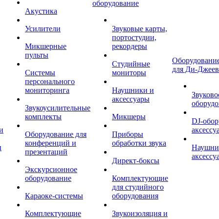
оборудование
Акустика
Усилители
Звуковые карты,
портостудии,
Микшерные
рекордеры
пульты
Оборудование
Студийные
для Ди-Джеев
Системы
мониторы
персонального
мониторинга
Наушники и
Звуково
аксессуары
оборудо
Звукоусилительные
комплекты
Микшеры
DJ-обор
и
аксессу
Оборудование для
Приборы
конференций и
обработки звука
ы
Наушни
презентаций
аксессу
Директ-боксы
Экскурсионное
оборудование
Комплектующие
для студийного
Караоке-системы
оборудования
Комплектующие
Звукоизоляция и