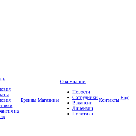
ить
О компании
ловия
Новости
латы
Сотрудники
Ещё
ловия
Бренды
Магазины
Контакты
Вакансии
ставки
Лицензии
рантия на
Политика
вар