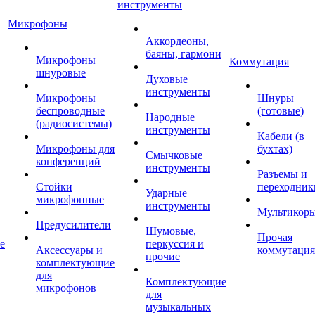
инструменты
Микрофоны
Аккордеоны,
баяны, гармони
Микрофоны
Коммутация
шнуровые
Духовые
инструменты
Микрофоны
Шнуры
беспроводные
(готовые)
Народные
(радиосистемы)
инструменты
Кабели (в
Микрофоны для
бухтах)
Смычковые
конференций
инструменты
Разъемы и
Стойки
переходник
Ударные
микрофонные
инструменты
Мультикор
Предусилители
Шумовые,
Прочая
е
перкуссия и
Аксессуары и
коммутация
прочие
комплектующие
для
Комплектующие
микрофонов
для
музыкальных