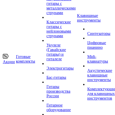
гитары с
металлическими
струнами
Клавишные
инструменты
Классические
гитары с
нейлоновыми
Синтезаторы
струнами
Цифровые
Укулеле
пианино
(Гавайские
гитары) и
Готовые
Midi-
гиталеле
комплекты
клавиатуры
Акции
Электрогитары
Акустические
клавишные
Бас-гитары
инструменты
Гитары
Комплектующи
производства
для клавишных
России
инструментов
Гитарное
оборудование