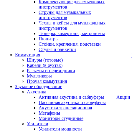
Комплектующие для смычковых
инструментов
Струны для музыкальных
инструментов
Чехлы и кейсы для музыкальных
инструментов
Тюнеры, камертоны, метрономы
Пюпитры
Стойки, крепления, подставки
Стулья и банкетки
Коммутация
Шнуры (готовые)
Кабели (в бухтах)
Разъемы и переходники
Мультикоры
Прочая коммутация
Звуковое оборудование
Акустика
Активная акустика и сабвуферы
Акции
Пассивная акустика и сабвуферы
Акустика трансляционная
Мегафоны
Мониторы студийные
Усилители
Усилители мощности