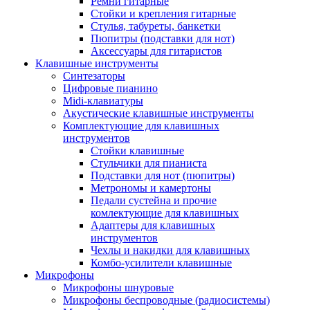
Ремни гитарные
Стойки и крепления гитарные
Стулья, табуреты, банкетки
Пюпитры (подставки для нот)
Аксессуары для гитаристов
Клавишные инструменты
Синтезаторы
Цифровые пианино
Midi-клавиатуры
Акустические клавишные инструменты
Комплектующие для клавишных
инструментов
Стойки клавишные
Стульчики для пианиста
Подставки для нот (пюпитры)
Метрономы и камертоны
Педали сустейна и прочие
комлектующие для клавишных
Адаптеры для клавишных
инструментов
Чехлы и накидки для клавишных
Комбо-усилители клавишные
Микрофоны
Микрофоны шнуровые
Микрофоны беспроводные (радиосистемы)