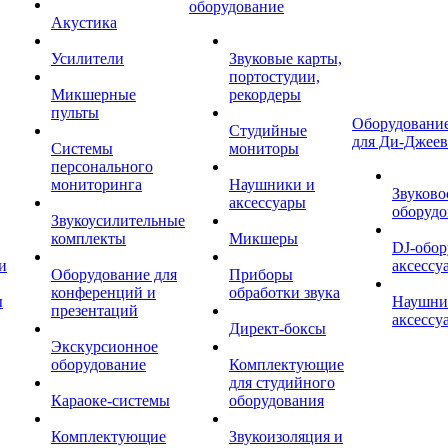
оборудование
Акустика
Усилители
Звуковые карты,
портостудии,
Микшерные
рекордеры
пульты
Оборудование
Студийные
для Ди-Джеев
Системы
мониторы
персонального
мониторинга
Наушники и
Звуково
аксессуары
оборудо
Звукоусилительные
комплекты
Микшеры
DJ-обор
и
аксессу
Оборудование для
Приборы
конференций и
обработки звука
ы
Наушни
презентаций
аксессу
Директ-боксы
Экскурсионное
оборудование
Комплектующие
для студийного
Караоке-системы
оборудования
Комплектующие
Звукоизоляция и