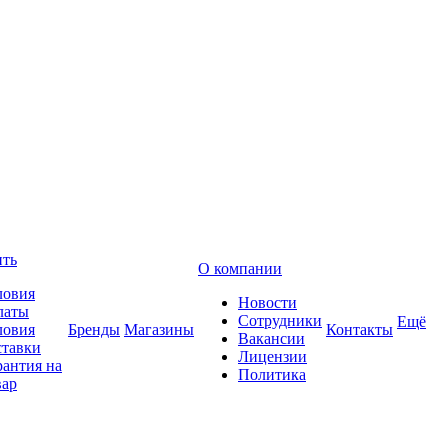
ить
О компании
ловия
Новости
латы
Сотрудники
Ещё
ловия
Бренды
Магазины
Контакты
Вакансии
ставки
Лицензии
рантия на
Политика
вар