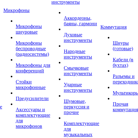
инструменты
Микрофоны
Аккордеоны,
баяны, гармони
Микрофоны
Коммутация
шнуровые
Духовые
инструменты
Микрофоны
Шнуры
беспроводные
(готовые)
Народные
(радиосистемы)
инструменты
Кабели (в
Микрофоны для
бухтах)
Смычковые
конференций
инструменты
Разъемы и
Стойки
переходник
Ударные
микрофонные
инструменты
Мультикор
Предусилители
Шумовые,
Прочая
е
перкуссия и
Аксессуары и
коммутация
прочие
комплектующие
для
Комплектующие
микрофонов
для
музыкальных