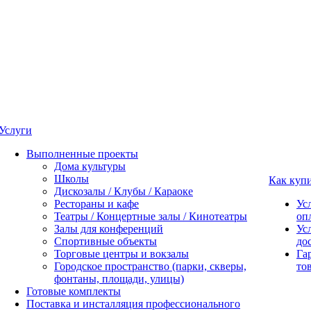
Услуги
Выполненные проекты
Дома культуры
Школы
Как куп
Дискозалы / Клубы / Караоке
Рестораны и кафе
Ус
Театры / Концертные залы / Кинотеатры
оп
Залы для конференций
Ус
Спортивные объекты
до
Торговые центры и вокзалы
Га
Городское пространство (парки, скверы,
то
фонтаны, площади, улицы)
Готовые комплекты
Поставка и инсталляция профессионального