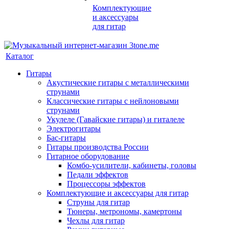
Комплектующие
и аксессуары
для гитар
Каталог
Гитары
Акустические гитары с металлическими
струнами
Классические гитары с нейлоновыми
струнами
Укулеле (Гавайские гитары) и гиталеле
Электрогитары
Бас-гитары
Гитары производства России
Гитарное оборудование
Комбо-усилители, кабинеты, головы
Педали эффектов
Процессоры эффектов
Комплектующие и аксессуары для гитар
Струны для гитар
Тюнеры, метрономы, камертоны
Чехлы для гитар