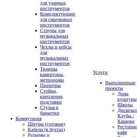
для ударных
инструментов
Комплектующие
для смычковых
инструментов
Струны для
музыкальных
инструментов
Чехлы и кейсы
для
музыкальных
инструментов
Тюнеры,
Услуги
камертоны,
метрономы
Выполненные
Пюпитры
проекты
Стойки,
Дома
крепления,
культуры
подставки
Школы
Стулья и
Дискозал
банкетки
Клубы /
Коммутация
Караоке
Шнуры (готовые)
Ресторан
Кабели (в бухтах)
кафе
Разъемы и