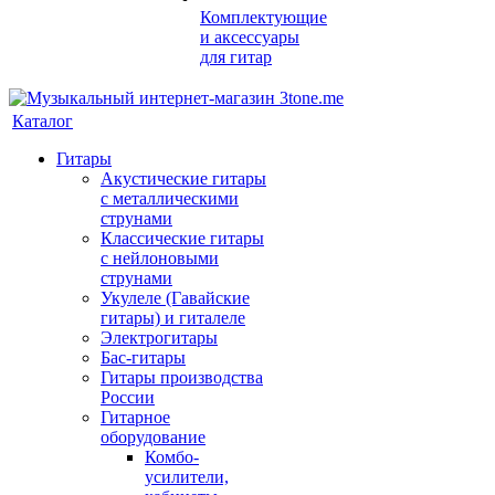
Комплектующие
и аксессуары
для гитар
Каталог
Гитары
Акустические гитары
с металлическими
струнами
Классические гитары
с нейлоновыми
струнами
Укулеле (Гавайские
гитары) и гиталеле
Электрогитары
Бас-гитары
Гитары производства
России
Гитарное
оборудование
Комбо-
усилители,