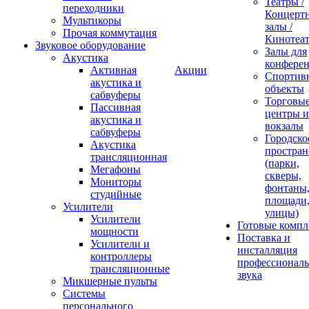
Театры /
переходники
Концерт
Мультикоры
залы /
Прочая коммутация
Кинотеа
Звуковое оборудование
Залы для
Акустика
конфере
Активная
Акции
Спортив
акустика и
объекты
сабвуферы
Торговы
Пассивная
центры и
акустика и
вокзалы
сабвуферы
Городско
Акустика
простран
трансляционная
(парки,
Мегафоны
скверы,
Мониторы
фонтаны
студийные
площади
Усилители
улицы)
Усилители
Готовые компл
мощности
Поставка и
Усилители и
инсталляция
контроллеры
профессиональ
трансляционные
звука
Микшерные пульты
Системы
персонального