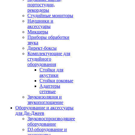
портостудии,
рекордеры
Студийные мониторы
Наушники и
аксессуары
Микшеры
Приборы обработки
звука
Директ-боксы
Комплектующие для
студийного
оборудования
Стойки для
акустики
Стойки рэковые
Адаптеры
сетевые
Звукоизоляция и
звукопоглощение
Оборудование и аксессуары
для Ди-Джеев
Звуковоспроизводящее
оборудование
DJ-оборудование и
аксессуары