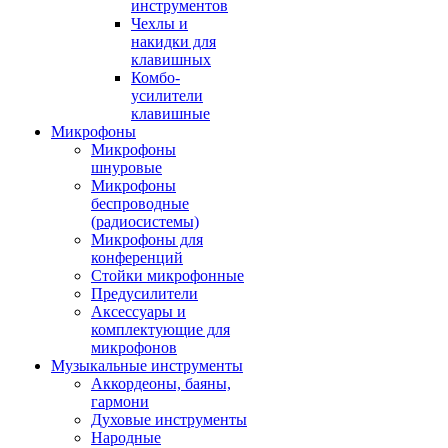
инструментов
Чехлы и
накидки для
клавишных
Комбо-
усилители
клавишные
Микрофоны
Микрофоны
шнуровые
Микрофоны
беспроводные
(радиосистемы)
Микрофоны для
конференций
Стойки микрофонные
Предусилители
Аксессуары и
комплектующие для
микрофонов
Музыкальные инструменты
Аккордеоны, баяны,
гармони
Духовые инструменты
Народные