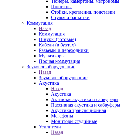
Тюнеры, камертоны, метрономы
Пюпитры
Стойки, крепления, подставки
Стулья и банкетки
Коммутация
Назад
Коммутация
Шнуры (готовые)
Кабели (в бухтах)
Разъемы и переходники
Мультикоры
Прочая коммутация
Звуковое оборудование
Назад
Звуковое оборудование
Акустика
Назад
Акустика
Активная акустика и сабвуферы
Пассивная акустика и сабвуферы
Акустика трансляционная
Мегафоны
Мониторы студийные
Усилители
Назад