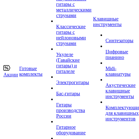
гитары с
металлическими
струнами
Клавишные
инструменты
Классические
гитары с
нейлоновыми
Синтезаторы
струнами
Цифровые
Укулеле
пианино
(Гавайские
гитары) и
Готовые
Midi-
гиталеле
комплекты
клавиатуры
Акции
Электрогитары
Акустические
клавишные
Бас-гитары
инструменты
Гитары
Комплектующи
производства
для клавишных
России
инструментов
Гитарное
оборудование