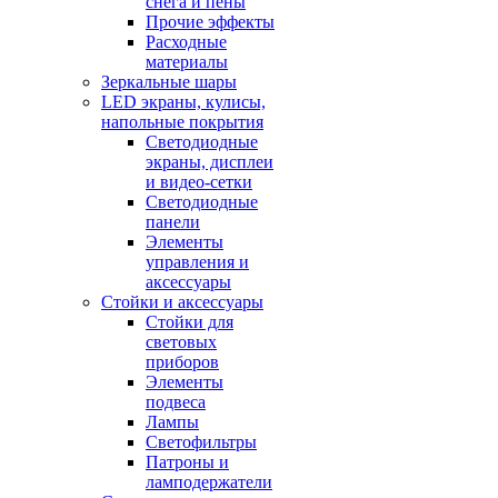
снега и пены
Прочие эффекты
Расходные
материалы
Зеркальные шары
LED экраны, кулисы,
напольные покрытия
Светодиодные
экраны, дисплеи
и видео-сетки
Светодиодные
панели
Элементы
управления и
аксессуары
Стойки и аксессуары
Стойки для
световых
приборов
Элементы
подвеса
Лампы
Светофильтры
Патроны и
ламподержатели