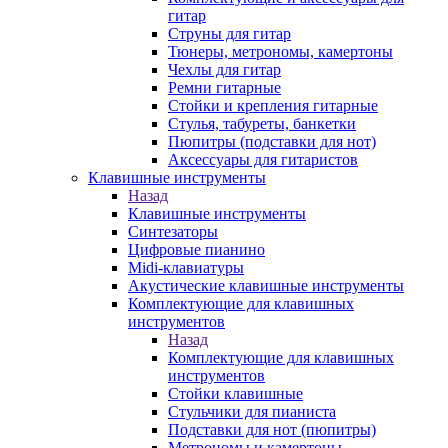
гитар
Струны для гитар
Тюнеры, метрономы, камертоны
Чехлы для гитар
Ремни гитарные
Стойки и крепления гитарные
Стулья, табуреты, банкетки
Пюпитры (подставки для нот)
Аксессуары для гитаристов
Клавишные инструменты
Назад
Клавишные инструменты
Синтезаторы
Цифровые пианино
Midi-клавиатуры
Акустические клавишные инструменты
Комплектующие для клавишных
инструментов
Назад
Комплектующие для клавишных
инструментов
Стойки клавишные
Стульчики для пианиста
Подставки для нот (пюпитры)
Метрономы и камертоны