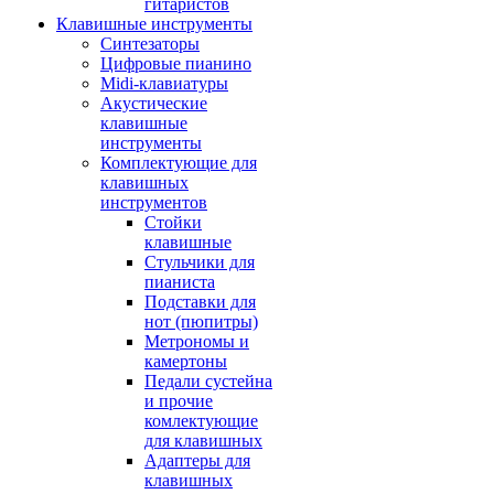
гитаристов
Клавишные инструменты
Синтезаторы
Цифровые пианино
Midi-клавиатуры
Акустические
клавишные
инструменты
Комплектующие для
клавишных
инструментов
Стойки
клавишные
Стульчики для
пианиста
Подставки для
нот (пюпитры)
Метрономы и
камертоны
Педали сустейна
и прочие
комлектующие
для клавишных
Адаптеры для
клавишных