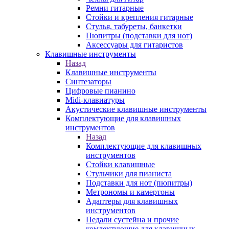
Ремни гитарные
Стойки и крепления гитарные
Стулья, табуреты, банкетки
Пюпитры (подставки для нот)
Аксессуары для гитаристов
Клавишные инструменты
Назад
Клавишные инструменты
Синтезаторы
Цифровые пианино
Midi-клавиатуры
Акустические клавишные инструменты
Комплектующие для клавишных
инструментов
Назад
Комплектующие для клавишных
инструментов
Стойки клавишные
Стульчики для пианиста
Подставки для нот (пюпитры)
Метрономы и камертоны
Адаптеры для клавишных
инструментов
Педали сустейна и прочие
комлектующие для клавишных