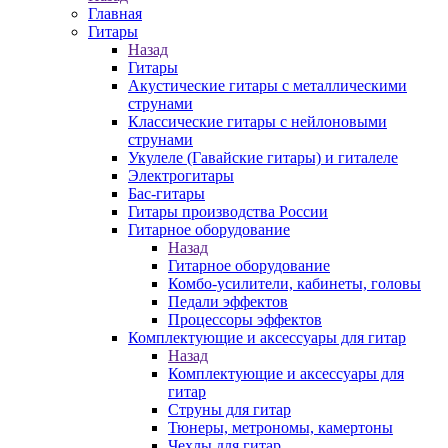
Главная
Гитары
Назад
Гитары
Акустические гитары с металлическими
струнами
Классические гитары с нейлоновыми
струнами
Укулеле (Гавайские гитары) и гиталеле
Электрогитары
Бас-гитары
Гитары производства России
Гитарное оборудование
Назад
Гитарное оборудование
Комбо-усилители, кабинеты, головы
Педали эффектов
Процессоры эффектов
Комплектующие и аксессуары для гитар
Назад
Комплектующие и аксессуары для
гитар
Струны для гитар
Тюнеры, метрономы, камертоны
Чехлы для гитар