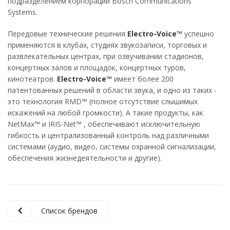
подразделением корпорации Bosch Communications
Systems.
Передовые технические решения
Electro-Voice™
успешно
применяются в клубах, студиях звукозаписи, торговых и
развлекательных центрах, при озвучивании стадионов,
концертных залов и площадок, концертных туров,
кинотеатров.
Electro-Voice™
имеет более 200
патентованных решений в области звука, и одно из таких -
это технология RMD™ (полное отсутствие слышимых
искажений на любой громкости). А такие продукты, как
NetMax™ и IRIS-Net™ , обеспечивают исключительную
гибкость и централизованный контроль над различными
системами (аудио, видео, системы охранной сигнализации,
обеспечения жизнедеятельности и другие).
Список брендов