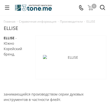
0
Главная
-
Справочная информация
-
Производители
-
ELLISE
ELLISE
ELLISE
-
Южно
Корейский
бренд,
занимающийся производством серии духовых
инструментов в частности флейт.