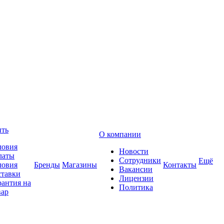
ить
О компании
ловия
Новости
латы
Сотрудники
Ещё
ловия
Бренды
Магазины
Контакты
Вакансии
ставки
Лицензии
рантия на
Политика
вар