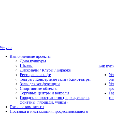
Услуги
Выполненные проекты
Дома культуры
Школы
Как куп
Дискозалы / Клубы / Караоке
Рестораны и кафе
Ус
Театры / Концертные залы / Кинотеатры
оп
Залы для конференций
Ус
Спортивные объекты
до
Торговые центры и вокзалы
Га
Городское пространство (парки, скверы,
то
фонтаны, площади, улицы)
Готовые комплекты
Поставка и инсталляция профессионального