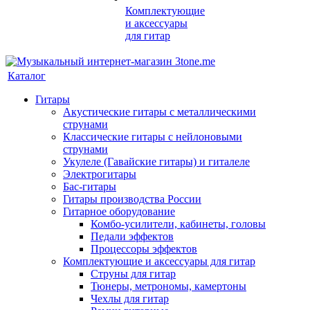
Комплектующие
и аксессуары
для гитар
Каталог
Гитары
Акустические гитары с металлическими
струнами
Классические гитары с нейлоновыми
струнами
Укулеле (Гавайские гитары) и гиталеле
Электрогитары
Бас-гитары
Гитары производства России
Гитарное оборудование
Комбо-усилители, кабинеты, головы
Педали эффектов
Процессоры эффектов
Комплектующие и аксессуары для гитар
Струны для гитар
Тюнеры, метрономы, камертоны
Чехлы для гитар