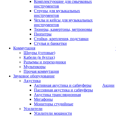
Комплектующие для смычковых
инструментов
Струны для музыкальных
инструментов
Чехлы и кейсы для музыкальных
инструментов
Тюнеры, камертоны, метрономы
Пюпитры
Стойки, крепления, подставки
Стулья и банкетки
Коммутация
Шнуры (готовые)
Кабели (в бухтах)
Разъемы и переходники
Мультикоры
Прочая коммутация
Звуковое оборудование
Акустика
Активная акустика и сабвуферы
Акции
Пассивная акустика и сабвуферы
Акустика трансляционная
Мегафоны
Мониторы студийные
Усилители
Усилители мощности