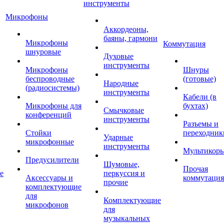
инструменты
Микрофоны
Аккордеоны,
баяны, гармони
Микрофоны
Коммутация
шнуровые
Духовые
инструменты
Микрофоны
Шнуры
беспроводные
(готовые)
Народные
(радиосистемы)
инструменты
Кабели (в
Микрофоны для
бухтах)
Смычковые
конференций
инструменты
Разъемы и
Стойки
переходник
Ударные
микрофонные
инструменты
Мультикор
Предусилители
Шумовые,
Прочая
е
перкуссия и
Аксессуары и
коммутация
прочие
комплектующие
для
Комплектующие
микрофонов
для
музыкальных