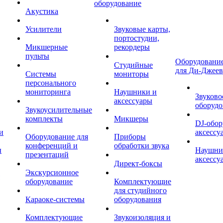
оборудование
Акустика
Усилители
Звуковые карты,
портостудии,
Микшерные
рекордеры
пульты
Оборудование
Студийные
для Ди-Джеев
Системы
мониторы
персонального
мониторинга
Наушники и
Звуково
аксессуары
оборудо
Звукоусилительные
комплекты
Микшеры
DJ-обор
и
аксессу
Оборудование для
Приборы
конференций и
обработки звука
ы
Наушни
презентаций
аксессу
Директ-боксы
Экскурсионное
оборудование
Комплектующие
для студийного
Караоке-системы
оборудования
Комплектующие
Звукоизоляция и