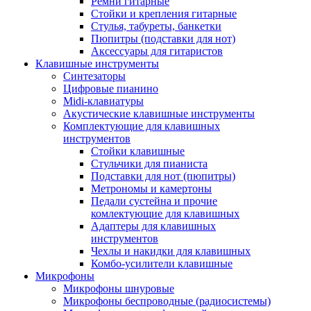
Ремни гитарные
Стойки и крепления гитарные
Стулья, табуреты, банкетки
Пюпитры (подставки для нот)
Аксессуары для гитаристов
Клавишные инструменты
Синтезаторы
Цифровые пианино
Midi-клавиатуры
Акустические клавишные инструменты
Комплектующие для клавишных
инструментов
Стойки клавишные
Стульчики для пианиста
Подставки для нот (пюпитры)
Метрономы и камертоны
Педали сустейна и прочие
комлектующие для клавишных
Адаптеры для клавишных
инструментов
Чехлы и накидки для клавишных
Комбо-усилители клавишные
Микрофоны
Микрофоны шнуровые
Микрофоны беспроводные (радиосистемы)