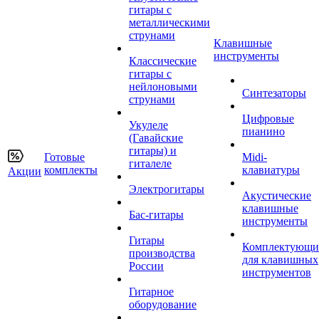
гитары с
металлическими
струнами
Клавишные
инструменты
Классические
гитары с
нейлоновыми
Синтезаторы
струнами
Цифровые
Укулеле
пианино
(Гавайские
гитары) и
Готовые
Midi-
гиталеле
комплекты
клавиатуры
Акции
Электрогитары
Акустические
клавишные
Бас-гитары
инструменты
Гитары
Комплектующи
производства
для клавишных
России
инструментов
Гитарное
оборудование