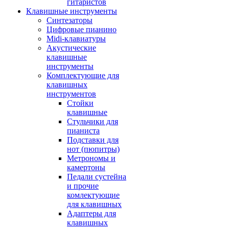
гитаристов
Клавишные инструменты
Синтезаторы
Цифровые пианино
Midi-клавиатуры
Акустические
клавишные
инструменты
Комплектующие для
клавишных
инструментов
Стойки
клавишные
Стульчики для
пианиста
Подставки для
нот (пюпитры)
Метрономы и
камертоны
Педали сустейна
и прочие
комлектующие
для клавишных
Адаптеры для
клавишных