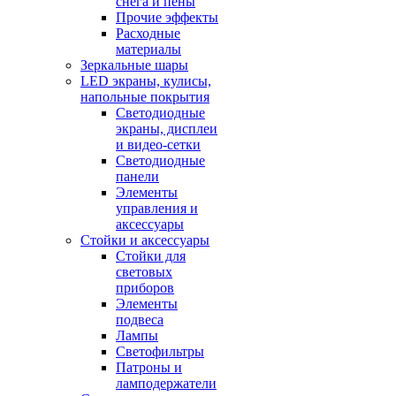
снега и пены
Прочие эффекты
Расходные
материалы
Зеркальные шары
LED экраны, кулисы,
напольные покрытия
Светодиодные
экраны, дисплеи
и видео-сетки
Светодиодные
панели
Элементы
управления и
аксессуары
Стойки и аксессуары
Стойки для
световых
приборов
Элементы
подвеса
Лампы
Светофильтры
Патроны и
ламподержатели