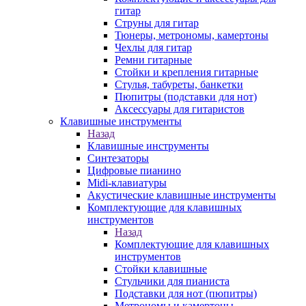
гитар
Струны для гитар
Тюнеры, метрономы, камертоны
Чехлы для гитар
Ремни гитарные
Стойки и крепления гитарные
Стулья, табуреты, банкетки
Пюпитры (подставки для нот)
Аксессуары для гитаристов
Клавишные инструменты
Назад
Клавишные инструменты
Синтезаторы
Цифровые пианино
Midi-клавиатуры
Акустические клавишные инструменты
Комплектующие для клавишных
инструментов
Назад
Комплектующие для клавишных
инструментов
Стойки клавишные
Стульчики для пианиста
Подставки для нот (пюпитры)
Метрономы и камертоны