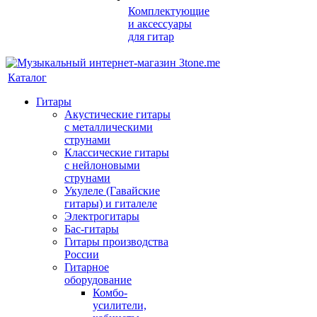
Комплектующие
и аксессуары
для гитар
Каталог
Гитары
Акустические гитары
с металлическими
струнами
Классические гитары
с нейлоновыми
струнами
Укулеле (Гавайские
гитары) и гиталеле
Электрогитары
Бас-гитары
Гитары производства
России
Гитарное
оборудование
Комбо-
усилители,