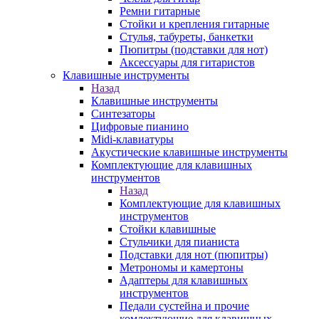
Ремни гитарные
Стойки и крепления гитарные
Стулья, табуреты, банкетки
Пюпитры (подставки для нот)
Аксессуары для гитаристов
Клавишные инструменты
Назад
Клавишные инструменты
Синтезаторы
Цифровые пианино
Midi-клавиатуры
Акустические клавишные инструменты
Комплектующие для клавишных
инструментов
Назад
Комплектующие для клавишных
инструментов
Стойки клавишные
Стульчики для пианиста
Подставки для нот (пюпитры)
Метрономы и камертоны
Адаптеры для клавишных
инструментов
Педали сустейна и прочие
комлектующие для клавишных