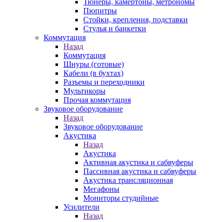
Тюнеры, камертоны, метрономы
Пюпитры
Стойки, крепления, подставки
Стулья и банкетки
Коммутация
Назад
Коммутация
Шнуры (готовые)
Кабели (в бухтах)
Разъемы и переходники
Мультикоры
Прочая коммутация
Звуковое оборудование
Назад
Звуковое оборудование
Акустика
Назад
Акустика
Активная акустика и сабвуферы
Пассивная акустика и сабвуферы
Акустика трансляционная
Мегафоны
Мониторы студийные
Усилители
Назад