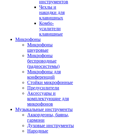
инструментов
Чехлы и
накидки для
клавишных
Комбо-
усилители
клавишные
Микрофоны
Микрофоны
шнуровые
Микрофоны
беспроводные
(радиосистемы)
Микрофоны для
конференций
Стойки микрофонные
Предусилители
Аксессуары и
комплектующие для
микрофонов
Музыкальные инструменты
Аккордеоны, баяны,
гармони
Духовые инструменты
Народные