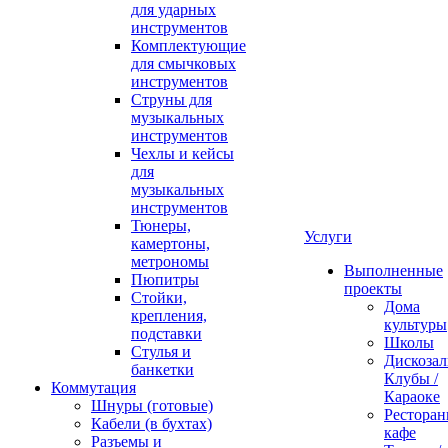
для ударных
инструментов
Комплектующие
для смычковых
инструментов
Струны для
музыкальных
инструментов
Чехлы и кейсы
для
музыкальных
инструментов
Тюнеры,
Услуги
камертоны,
метрономы
Выполненные
Пюпитры
проекты
Стойки,
Дома
крепления,
культуры
подставки
Школы
Стулья и
Дискозал
банкетки
Клубы /
Коммутация
Караоке
Шнуры (готовые)
Ресторан
Кабели (в бухтах)
кафе
Разъемы и