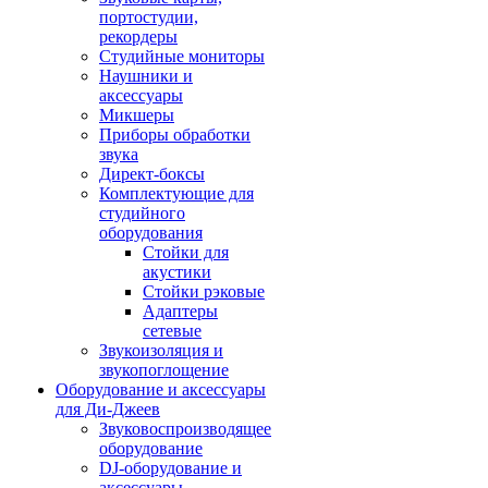
портостудии,
рекордеры
Студийные мониторы
Наушники и
аксессуары
Микшеры
Приборы обработки
звука
Директ-боксы
Комплектующие для
студийного
оборудования
Стойки для
акустики
Стойки рэковые
Адаптеры
сетевые
Звукоизоляция и
звукопоглощение
Оборудование и аксессуары
для Ди-Джеев
Звуковоспроизводящее
оборудование
DJ-оборудование и
аксессуары