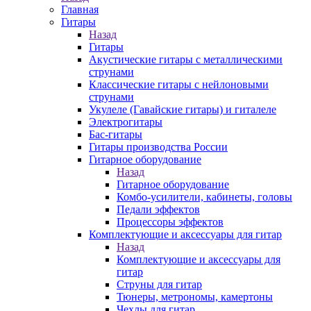
Главная
Гитары
Назад
Гитары
Акустические гитары с металлическими
струнами
Классические гитары с нейлоновыми
струнами
Укулеле (Гавайские гитары) и гиталеле
Электрогитары
Бас-гитары
Гитары производства России
Гитарное оборудование
Назад
Гитарное оборудование
Комбо-усилители, кабинеты, головы
Педали эффектов
Процессоры эффектов
Комплектующие и аксессуары для гитар
Назад
Комплектующие и аксессуары для
гитар
Струны для гитар
Тюнеры, метрономы, камертоны
Чехлы для гитар