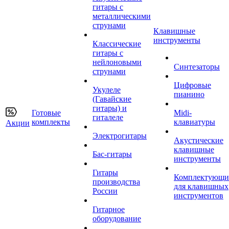
гитары с
металлическими
струнами
Клавишные
инструменты
Классические
гитары с
нейлоновыми
Синтезаторы
струнами
Цифровые
Укулеле
пианино
(Гавайские
гитары) и
Готовые
Midi-
гиталеле
комплекты
клавиатуры
Акции
Электрогитары
Акустические
клавишные
Бас-гитары
инструменты
Гитары
Комплектующи
производства
для клавишных
России
инструментов
Гитарное
оборудование