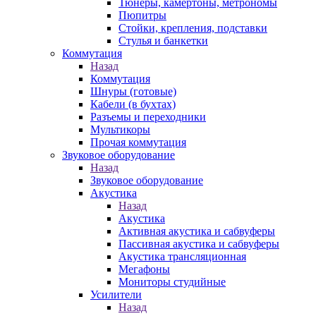
Тюнеры, камертоны, метрономы
Пюпитры
Стойки, крепления, подставки
Стулья и банкетки
Коммутация
Назад
Коммутация
Шнуры (готовые)
Кабели (в бухтах)
Разъемы и переходники
Мультикоры
Прочая коммутация
Звуковое оборудование
Назад
Звуковое оборудование
Акустика
Назад
Акустика
Активная акустика и сабвуферы
Пассивная акустика и сабвуферы
Акустика трансляционная
Мегафоны
Мониторы студийные
Усилители
Назад