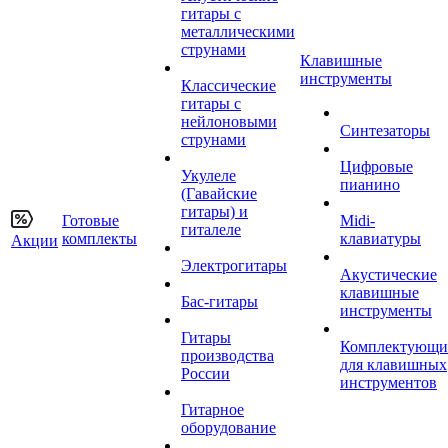
гитары с
металлическими
струнами
Клавишные
инструменты
Классические
гитары с
нейлоновыми
Синтезаторы
струнами
Цифровые
Укулеле
пианино
(Гавайские
гитары) и
Готовые
Midi-
гиталеле
комплекты
клавиатуры
Акции
Электрогитары
Акустические
клавишные
Бас-гитары
инструменты
Гитары
Комплектующи
производства
для клавишных
России
инструментов
Гитарное
оборудование