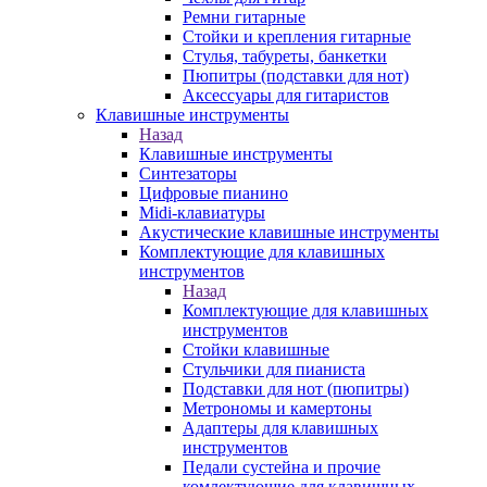
Ремни гитарные
Стойки и крепления гитарные
Стулья, табуреты, банкетки
Пюпитры (подставки для нот)
Аксессуары для гитаристов
Клавишные инструменты
Назад
Клавишные инструменты
Синтезаторы
Цифровые пианино
Midi-клавиатуры
Акустические клавишные инструменты
Комплектующие для клавишных
инструментов
Назад
Комплектующие для клавишных
инструментов
Стойки клавишные
Стульчики для пианиста
Подставки для нот (пюпитры)
Метрономы и камертоны
Адаптеры для клавишных
инструментов
Педали сустейна и прочие
комлектующие для клавишных