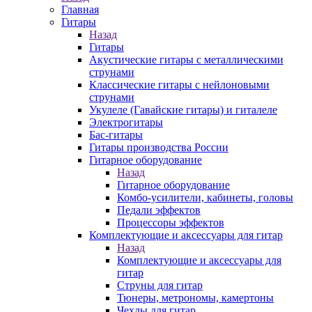
Главная
Гитары
Назад
Гитары
Акустические гитары с металлическими
струнами
Классические гитары с нейлоновыми
струнами
Укулеле (Гавайские гитары) и гиталеле
Электрогитары
Бас-гитары
Гитары производства России
Гитарное оборудование
Назад
Гитарное оборудование
Комбо-усилители, кабинеты, головы
Педали эффектов
Процессоры эффектов
Комплектующие и аксессуары для гитар
Назад
Комплектующие и аксессуары для
гитар
Струны для гитар
Тюнеры, метрономы, камертоны
Чехлы для гитар