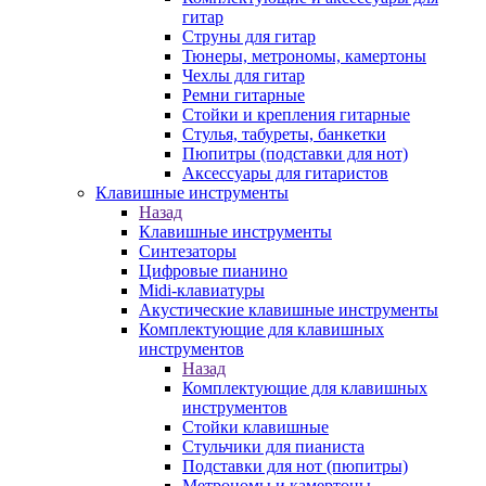
гитар
Струны для гитар
Тюнеры, метрономы, камертоны
Чехлы для гитар
Ремни гитарные
Стойки и крепления гитарные
Стулья, табуреты, банкетки
Пюпитры (подставки для нот)
Аксессуары для гитаристов
Клавишные инструменты
Назад
Клавишные инструменты
Синтезаторы
Цифровые пианино
Midi-клавиатуры
Акустические клавишные инструменты
Комплектующие для клавишных
инструментов
Назад
Комплектующие для клавишных
инструментов
Стойки клавишные
Стульчики для пианиста
Подставки для нот (пюпитры)
Метрономы и камертоны