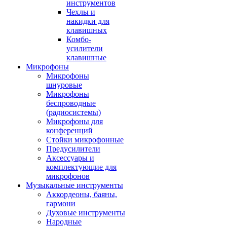
инструментов
Чехлы и
накидки для
клавишных
Комбо-
усилители
клавишные
Микрофоны
Микрофоны
шнуровые
Микрофоны
беспроводные
(радиосистемы)
Микрофоны для
конференций
Стойки микрофонные
Предусилители
Аксессуары и
комплектующие для
микрофонов
Музыкальные инструменты
Аккордеоны, баяны,
гармони
Духовые инструменты
Народные