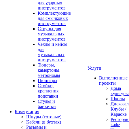
для ударных
инструментов
Комплектующие
для смычковых
инструментов
Струны для
музыкальных
инструментов
Чехлы и кейсы
для
музыкальных
инструментов
Тюнеры,
Услуги
камертоны,
метрономы
Выполненные
Пюпитры
проекты
Стойки,
Дома
крепления,
культуры
подставки
Школы
Стулья и
Дискозал
банкетки
Клубы /
Коммутация
Караоке
Шнуры (готовые)
Ресторан
Кабели (в бухтах)
кафе
Разъемы и