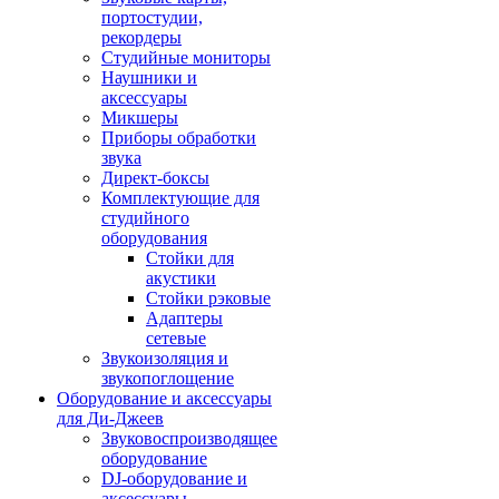
портостудии,
рекордеры
Студийные мониторы
Наушники и
аксессуары
Микшеры
Приборы обработки
звука
Директ-боксы
Комплектующие для
студийного
оборудования
Стойки для
акустики
Стойки рэковые
Адаптеры
сетевые
Звукоизоляция и
звукопоглощение
Оборудование и аксессуары
для Ди-Джеев
Звуковоспроизводящее
оборудование
DJ-оборудование и
аксессуары