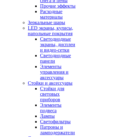
снега и пены
Прочие эффекты
Расходные
материалы
Зеркальные шары
LED экраны, кулисы,
напольные покрытия
Светодиодные
экраны, дисплеи
и видео-сетки
Светодиодные
панели
Элементы
управления и
аксессуары
Стойки и аксессуары
Стойки для
световых
приборов
Элементы
подвеса
Лампы
Светофильтры
Патроны и
ламподержатели