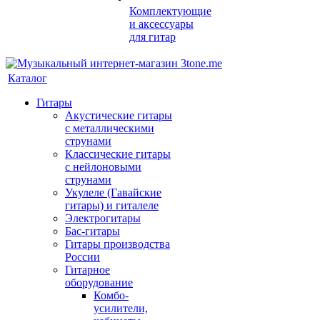
Комплектующие
и аксессуары
для гитар
Каталог
Гитары
Акустические гитары
с металлическими
струнами
Классические гитары
с нейлоновыми
струнами
Укулеле (Гавайские
гитары) и гиталеле
Электрогитары
Бас-гитары
Гитары производства
России
Гитарное
оборудование
Комбо-
усилители,