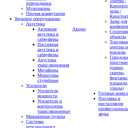
Театры /
переходники
Концерт
Мультикоры
залы /
Прочая коммутация
Кинотеа
Звуковое оборудование
Залы для
Акустика
конфере
Активная
Акции
Спортив
акустика и
объекты
сабвуферы
Торговы
Пассивная
центры и
акустика и
вокзалы
сабвуферы
Городско
Акустика
простран
трансляционная
(парки,
Мегафоны
скверы,
Мониторы
фонтаны
студийные
площади
Усилители
улицы)
Усилители
Готовые компл
мощности
Поставка и
Усилители и
инсталляция
контроллеры
профессиональ
трансляционные
звука
Микшерные пульты
Системы
персонального