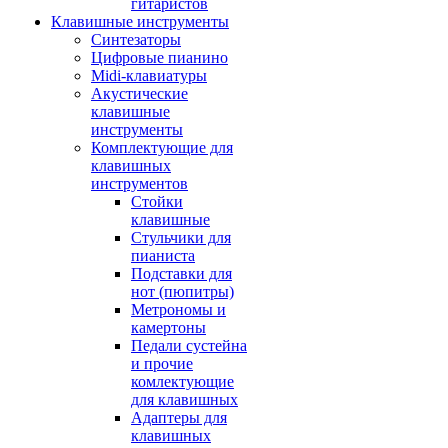
гитаристов
Клавишные инструменты
Синтезаторы
Цифровые пианино
Midi-клавиатуры
Акустические
клавишные
инструменты
Комплектующие для
клавишных
инструментов
Стойки
клавишные
Стульчики для
пианиста
Подставки для
нот (пюпитры)
Метрономы и
камертоны
Педали сустейна
и прочие
комлектующие
для клавишных
Адаптеры для
клавишных