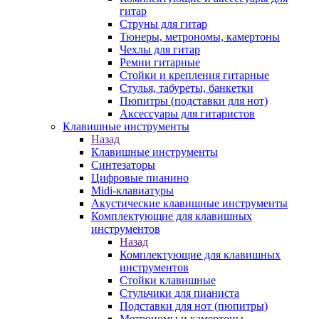
гитар
Струны для гитар
Тюнеры, метрономы, камертоны
Чехлы для гитар
Ремни гитарные
Стойки и крепления гитарные
Стулья, табуреты, банкетки
Пюпитры (подставки для нот)
Аксессуары для гитаристов
Клавишные инструменты
Назад
Клавишные инструменты
Синтезаторы
Цифровые пианино
Midi-клавиатуры
Акустические клавишные инструменты
Комплектующие для клавишных
инструментов
Назад
Комплектующие для клавишных
инструментов
Стойки клавишные
Стульчики для пианиста
Подставки для нот (пюпитры)
Метрономы и камертоны