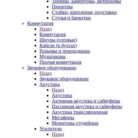
Тюнеры, камертоны, метрономы
Пюпитры
Стойки, крепления, подставки
Стулья и банкетки
Коммутация
Назад
Коммутация
Шнуры (готовые)
Кабели (в бухтах)
Разъемы и переходники
Мультикоры
Прочая коммутация
Звуковое оборудование
Назад
Звуковое оборудование
Акустика
Назад
Акустика
Активная акустика и сабвуферы
Пассивная акустика и сабвуферы
Акустика трансляционная
Мегафоны
Мониторы студийные
Усилители
Назад