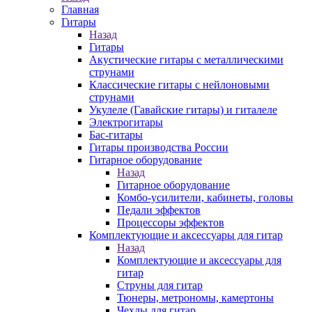
Главная
Гитары
Назад
Гитары
Акустические гитары с металлическими
струнами
Классические гитары с нейлоновыми
струнами
Укулеле (Гавайские гитары) и гиталеле
Электрогитары
Бас-гитары
Гитары производства России
Гитарное оборудование
Назад
Гитарное оборудование
Комбо-усилители, кабинеты, головы
Педали эффектов
Процессоры эффектов
Комплектующие и аксессуары для гитар
Назад
Комплектующие и аксессуары для
гитар
Струны для гитар
Тюнеры, метрономы, камертоны
Чехлы для гитар