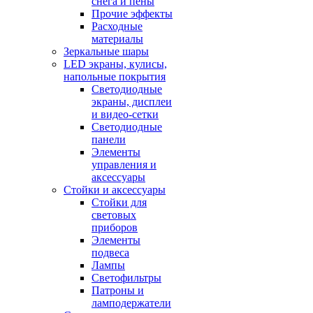
снега и пены
Прочие эффекты
Расходные
материалы
Зеркальные шары
LED экраны, кулисы,
напольные покрытия
Светодиодные
экраны, дисплеи
и видео-сетки
Светодиодные
панели
Элементы
управления и
аксессуары
Стойки и аксессуары
Стойки для
световых
приборов
Элементы
подвеса
Лампы
Светофильтры
Патроны и
ламподержатели