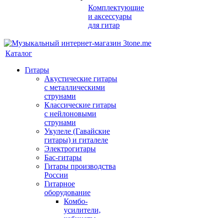
Комплектующие
и аксессуары
для гитар
Каталог
Гитары
Акустические гитары
с металлическими
струнами
Классические гитары
с нейлоновыми
струнами
Укулеле (Гавайские
гитары) и гиталеле
Электрогитары
Бас-гитары
Гитары производства
России
Гитарное
оборудование
Комбо-
усилители,