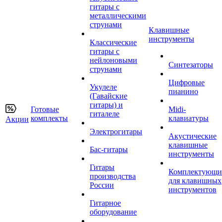
гитары с
металлическими
струнами
Клавишные
инструменты
Классические
гитары с
нейлоновыми
Синтезаторы
струнами
Цифровые
Укулеле
пианино
(Гавайские
гитары) и
Готовые
Midi-
гиталеле
комплекты
клавиатуры
Акции
Электрогитары
Акустические
клавишные
Бас-гитары
инструменты
Гитары
Комплектующи
производства
для клавишных
России
инструментов
Гитарное
оборудование