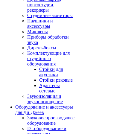
портостудии,
рекордеры
Студийные мониторы
Наушники и
аксессуары
Микшеры
Приборы обработки
звука
Директ-боксы
Комплектующие для
студийного
оборудования
Стойки для
акустики
Стойки рэковые
Адаптеры
сетевые
Звукоизоляция и
звукопоглощение
Оборудование и аксессуары
для Ди-Джеев
Звуковоспроизводящее
оборудование
DJ-оборудование и
аксессуары