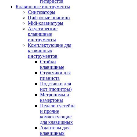
гитаристов
Клавишные инструменты
Синтезаторы
Цифровые пианино
Midi-клавиатуры
Акустические
клавишные
инструменты
Комплектующие для
клавишных
инструментов
Стойки
клавишные
Стульчики для
пианиста
Подставки для
нот (пюпитры)
Метрономы и
камертоны
Педали сустейна
и прочие
комлектующие
для клавишных
Адаптеры для
клавишных