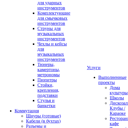
для ударных
инструментов
Комплектующие
для смычковых
инструментов
Струны для
музыкальных
инструментов
Чехлы и кейсы
для
музыкальных
инструментов
Тюнеры,
Услуги
камертоны,
метрономы
Выполненные
Пюпитры
проекты
Стойки,
Дома
крепления,
культуры
подставки
Школы
Стулья и
Дискозал
банкетки
Клубы /
Коммутация
Караоке
Шнуры (готовые)
Ресторан
Кабели (в бухтах)
кафе
Разъемы и