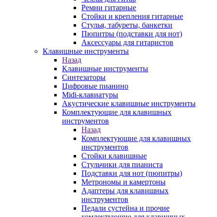
Ремни гитарные
Стойки и крепления гитарные
Стулья, табуреты, банкетки
Пюпитры (подставки для нот)
Аксессуары для гитаристов
Клавишные инструменты
Назад
Клавишные инструменты
Синтезаторы
Цифровые пианино
Midi-клавиатуры
Акустические клавишные инструменты
Комплектующие для клавишных
инструментов
Назад
Комплектующие для клавишных
инструментов
Стойки клавишные
Стульчики для пианиста
Подставки для нот (пюпитры)
Метрономы и камертоны
Адаптеры для клавишных
инструментов
Педали сустейна и прочие
комлектующие для клавишных