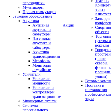
Театры /
переходники
Концерт
Мультикоры
залы /
Прочая коммутация
Кинотеа
Звуковое оборудование
Залы для
Акустика
конфере
Активная
Акции
Спортив
акустика и
объекты
сабвуферы
Торговы
Пассивная
центры и
акустика и
вокзалы
сабвуферы
Городско
Акустика
простран
трансляционная
(парки,
Мегафоны
скверы,
Мониторы
фонтаны
студийные
площади
Усилители
улицы)
Усилители
Готовые компл
мощности
Поставка и
Усилители и
инсталляция
контроллеры
профессиональ
трансляционные
звука
Микшерные пульты
Системы
персонального