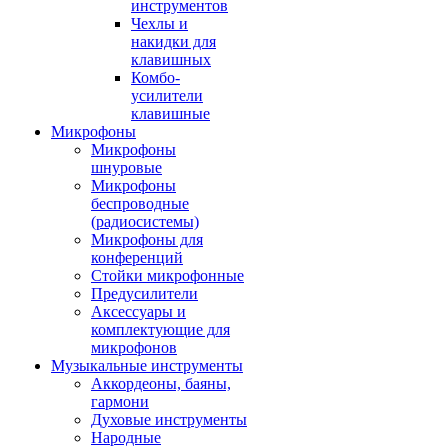
инструментов
Чехлы и
накидки для
клавишных
Комбо-
усилители
клавишные
Микрофоны
Микрофоны
шнуровые
Микрофоны
беспроводные
(радиосистемы)
Микрофоны для
конференций
Стойки микрофонные
Предусилители
Аксессуары и
комплектующие для
микрофонов
Музыкальные инструменты
Аккордеоны, баяны,
гармони
Духовые инструменты
Народные