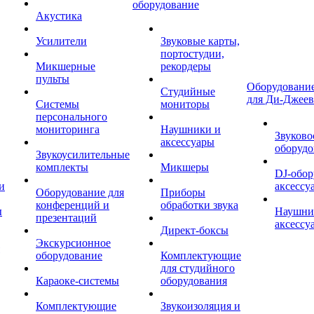
оборудование
Акустика
Усилители
Звуковые карты,
портостудии,
Микшерные
рекордеры
пульты
Оборудование
Студийные
для Ди-Джеев
Системы
мониторы
персонального
мониторинга
Наушники и
Звуково
аксессуары
оборудо
Звукоусилительные
комплекты
Микшеры
DJ-обор
и
аксессу
Оборудование для
Приборы
конференций и
обработки звука
ы
Наушни
презентаций
аксессу
Директ-боксы
Экскурсионное
оборудование
Комплектующие
для студийного
Караоке-системы
оборудования
Комплектующие
Звукоизоляция и