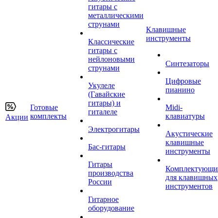
гитары с
металлическими
струнами
Клавишные
инструменты
Классические
гитары с
нейлоновыми
Синтезаторы
струнами
Цифровые
Укулеле
пианино
(Гавайские
гитары) и
Готовые
Midi-
гиталеле
комплекты
клавиатуры
Акции
Электрогитары
Акустические
клавишные
Бас-гитары
инструменты
Гитары
Комплектующи
производства
для клавишных
России
инструментов
Гитарное
оборудование