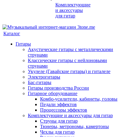
Комплектующие
и аксессуары
для гитар
Каталог
Гитары
Акустические гитары с металлическими
струнами
Классические гитары с нейлоновыми
струнами
Укулеле (Гавайские гитары) и гиталеле
Электрогитары
Бас-гитары
Гитары производства России
Гитарное оборудование
Комбо-усилители, кабинеты, головы
Педали эффектов
Процессоры эффектов
Комплектующие и аксессуары для гитар
Струны для гитар
Тюнеры, метрономы, камертоны
Чехлы для гитар