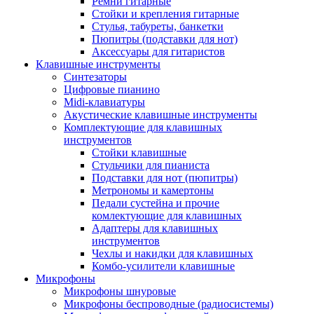
Ремни гитарные
Стойки и крепления гитарные
Стулья, табуреты, банкетки
Пюпитры (подставки для нот)
Аксессуары для гитаристов
Клавишные инструменты
Синтезаторы
Цифровые пианино
Midi-клавиатуры
Акустические клавишные инструменты
Комплектующие для клавишных
инструментов
Стойки клавишные
Стульчики для пианиста
Подставки для нот (пюпитры)
Метрономы и камертоны
Педали сустейна и прочие
комлектующие для клавишных
Адаптеры для клавишных
инструментов
Чехлы и накидки для клавишных
Комбо-усилители клавишные
Микрофоны
Микрофоны шнуровые
Микрофоны беспроводные (радиосистемы)