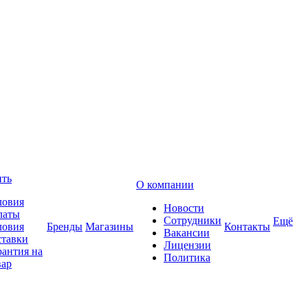
ить
О компании
ловия
Новости
латы
Сотрудники
Ещё
ловия
Бренды
Магазины
Контакты
Вакансии
ставки
Лицензии
рантия на
Политика
вар