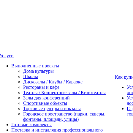
Услуги
Выполненные проекты
Дома культуры
Школы
Как куп
Дискозалы / Клубы / Караоке
Рестораны и кафе
Ус
Театры / Концертные залы / Кинотеатры
оп
Залы для конференций
Ус
Спортивные объекты
до
Торговые центры и вокзалы
Га
Городское пространство (парки, скверы,
то
фонтаны, площади, улицы)
Готовые комплекты
Поставка и инсталляция профессионального