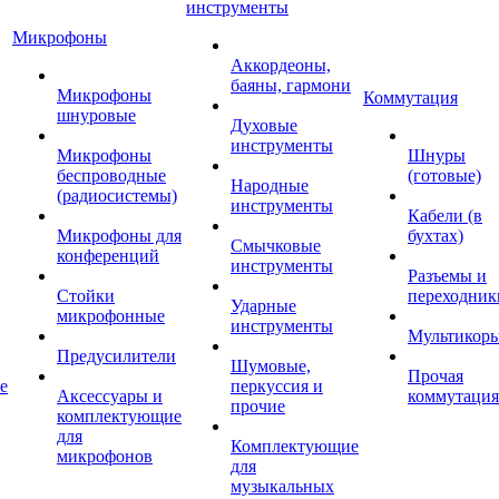
инструменты
Микрофоны
Аккордеоны,
баяны, гармони
Микрофоны
Коммутация
шнуровые
Духовые
инструменты
Микрофоны
Шнуры
беспроводные
(готовые)
Народные
(радиосистемы)
инструменты
Кабели (в
Микрофоны для
бухтах)
Смычковые
конференций
инструменты
Разъемы и
Стойки
переходник
Ударные
микрофонные
инструменты
Мультикор
Предусилители
Шумовые,
Прочая
е
перкуссия и
Аксессуары и
коммутация
прочие
комплектующие
для
Комплектующие
микрофонов
для
музыкальных