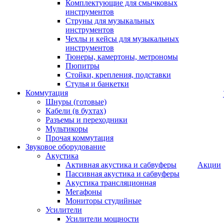
Комплектующие для смычковых
инструментов
Струны для музыкальных
инструментов
Чехлы и кейсы для музыкальных
инструментов
Тюнеры, камертоны, метрономы
Пюпитры
Стойки, крепления, подставки
Стулья и банкетки
Коммутация
Шнуры (готовые)
Кабели (в бухтах)
Разъемы и переходники
Мультикоры
Прочая коммутация
Звуковое оборудование
Акустика
Активная акустика и сабвуферы
Акции
Пассивная акустика и сабвуферы
Акустика трансляционная
Мегафоны
Мониторы студийные
Усилители
Усилители мощности