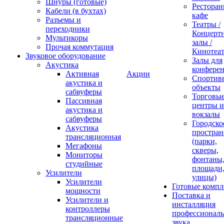
Шнуры (готовые)
Ресторан
Кабели (в бухтах)
кафе
Разъемы и
Театры /
переходники
Концерт
Мультикоры
залы /
Прочая коммутация
Кинотеа
Звуковое оборудование
Залы для
Акустика
конфере
Активная
Акции
Спортив
акустика и
объекты
сабвуферы
Торговы
Пассивная
центры и
акустика и
вокзалы
сабвуферы
Городско
Акустика
простран
трансляционная
(парки,
Мегафоны
скверы,
Мониторы
фонтаны
студийные
площади
Усилители
улицы)
Усилители
Готовые компл
мощности
Поставка и
Усилители и
инсталляция
контроллеры
профессиональ
трансляционные
звука