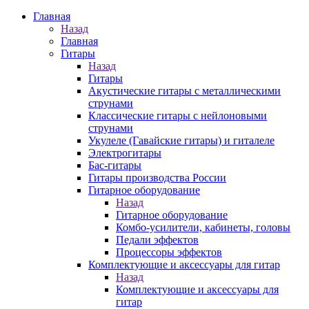
Главная
Назад
Главная
Гитары
Назад
Гитары
Акустические гитары с металлическими
струнами
Классические гитары с нейлоновыми
струнами
Укулеле (Гавайские гитары) и гиталеле
Электрогитары
Бас-гитары
Гитары производства России
Гитарное оборудование
Назад
Гитарное оборудование
Комбо-усилители, кабинеты, головы
Педали эффектов
Процессоры эффектов
Комплектующие и аксессуары для гитар
Назад
Комплектующие и аксессуары для
гитар