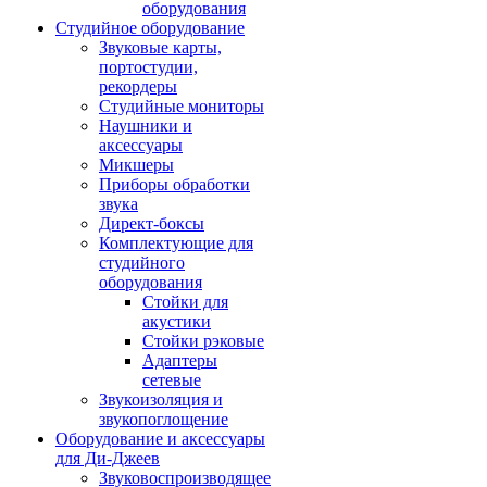
оборудования
Студийное оборудование
Звуковые карты,
портостудии,
рекордеры
Студийные мониторы
Наушники и
аксессуары
Микшеры
Приборы обработки
звука
Директ-боксы
Комплектующие для
студийного
оборудования
Стойки для
акустики
Стойки рэковые
Адаптеры
сетевые
Звукоизоляция и
звукопоглощение
Оборудование и аксессуары
для Ди-Джеев
Звуковоспроизводящее