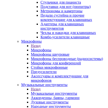
Стульчики для пианиста
Подставки для нот (пюпитры)
Метрономы и камертоны
Педали сустейна и прочие
комлектующие для клавишных
Адаптеры для клавишных
инструментов
Чехлы и накидки для клавишных
Комбо-усилители клавишные
Микрофоны
Назад
Микрофоны
Микрофоны шнуровые
Микрофоны беспроводные (радиосистемы)
Микрофоны для конференций
Стойки микрофонные
Предусилители
Аксессуары и комплектующие для
микрофонов
Музыкальные инструменты
Назад
Музыкальные инструменты
Аккордеоны, баяны, гармони
Духовые инструменты
Народные инструменты