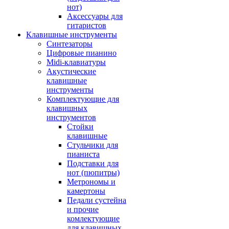
нот)
Аксессуары для
гитаристов
Клавишные инструменты
Синтезаторы
Цифровые пианино
Midi-клавиатуры
Акустические
клавишные
инструменты
Комплектующие для
клавишных
инструментов
Стойки
клавишные
Стульчики для
пианиста
Подставки для
нот (пюпитры)
Метрономы и
камертоны
Педали сустейна
и прочие
комлектующие
для клавишных