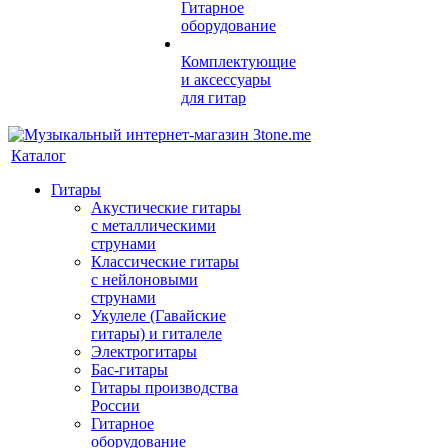
Гитарное
оборудование
Комплектующие
и аксессуары
для гитар
Каталог
Гитары
Акустические гитары
с металлическими
струнами
Классические гитары
с нейлоновыми
струнами
Укулеле (Гавайские
гитары) и гиталеле
Электрогитары
Бас-гитары
Гитары производства
России
Гитарное
оборудование