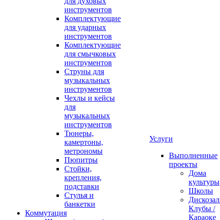
для духовых
инструментов
Комплектующие
для ударных
инструментов
Комплектующие
для смычковых
инструментов
Струны для
музыкальных
инструментов
Чехлы и кейсы
для
музыкальных
инструментов
Тюнеры,
Услуги
камертоны,
метрономы
Выполненные
Пюпитры
проекты
Стойки,
Дома
крепления,
культуры
подставки
Школы
Стулья и
Дискозал
банкетки
Клубы /
Коммутация
Караоке