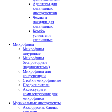
Адаптеры для
клавишных
инструментов
Чехлы и
накидки для
клавишных
Комбо-
усилители
клавишные
Микрофоны
Микрофоны
шнуровые
Микрофоны
беспроводные
(радиосистемы)
Микрофоны для
конференций
Стойки микрофонные
Предусилители
Аксессуары и
комплектующие для
микрофонов
Музыкальные инструменты
Аккордеоны, баяны,
гармони