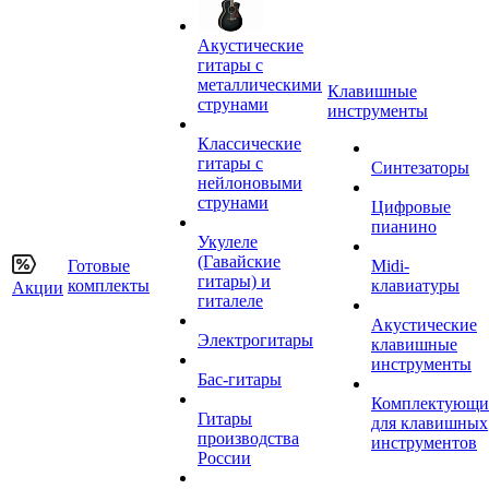
Акустические
гитары с
металлическими
Клавишные
струнами
инструменты
Классические
гитары с
Синтезаторы
нейлоновыми
струнами
Цифровые
пианино
Укулеле
(Гавайские
Готовые
Midi-
гитары) и
комплекты
клавиатуры
Акции
гиталеле
Акустические
Электрогитары
клавишные
инструменты
Бас-гитары
Комплектующи
Гитары
для клавишных
производства
инструментов
России