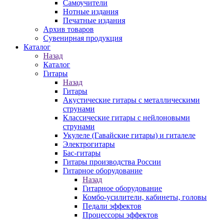
Самоучители
Нотные издания
Печатные издания
Архив товаров
Сувенирная продукция
Каталог
Назад
Каталог
Гитары
Назад
Гитары
Акустические гитары с металлическими
струнами
Классические гитары с нейлоновыми
струнами
Укулеле (Гавайские гитары) и гиталеле
Электрогитары
Бас-гитары
Гитары производства России
Гитарное оборудование
Назад
Гитарное оборудование
Комбо-усилители, кабинеты, головы
Педали эффектов
Процессоры эффектов