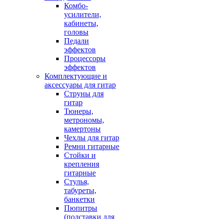
Комбо-
усилители,
кабинеты,
головы
Педали
эффектов
Процессоры
эффектов
Комплектующие и
аксессуары для гитар
Струны для
гитар
Тюнеры,
метрономы,
камертоны
Чехлы для гитар
Ремни гитарные
Стойки и
крепления
гитарные
Стулья,
табуреты,
банкетки
Пюпитры
(подставки для