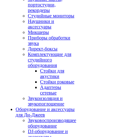
портостудии,
рекордеры
Студийные мониторы
Наушники и
аксессуары
Микшеры
Приборы обработки
звука
Директ-боксы
Комплектующие для
студийного
оборудования
Стойки для
акустики
Стойки рэковые
Адаптеры
сетевые
Звукоизоляция и
звукопоглощение
Оборудование и аксессуары
для Ди-Джеев
Звуковоспроизводящее
оборудование
DJ-оборудование и
аксессуары