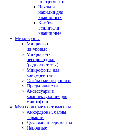
инструментов
Чехлы и
накидки для
клавишных
Комбо-
усилители
клавишные
Микрофоны
Микрофоны
шнуровые
Микрофоны
беспроводные
(радиосистемы)
Микрофоны для
конференций
Стойки микрофонные
Предусилители
Аксессуары и
комплектующие для
микрофонов
Музыкальные инструменты
Аккордеоны, баяны,
гармони
Духовые инструменты
Народные