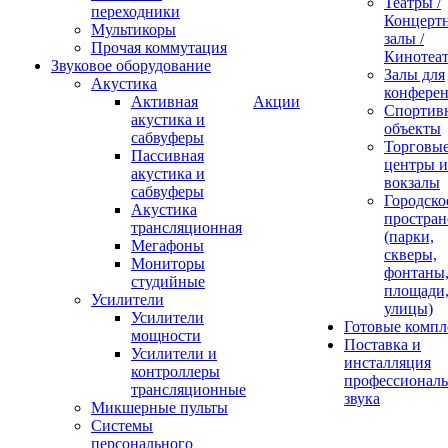
Театры /
переходники
Концерт
Мультикоры
залы /
Прочая коммутация
Кинотеа
Звуковое оборудование
Залы для
Акустика
конфере
Активная
Акции
Спортив
акустика и
объекты
сабвуферы
Торговы
Пассивная
центры и
акустика и
вокзалы
сабвуферы
Городско
Акустика
простран
трансляционная
(парки,
Мегафоны
скверы,
Мониторы
фонтаны
студийные
площади
Усилители
улицы)
Усилители
Готовые компл
мощности
Поставка и
Усилители и
инсталляция
контроллеры
профессиональ
трансляционные
звука
Микшерные пульты
Системы
персонального