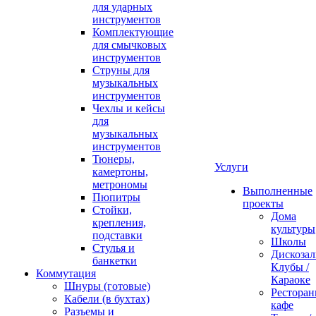
для ударных
инструментов
Комплектующие
для смычковых
инструментов
Струны для
музыкальных
инструментов
Чехлы и кейсы
для
музыкальных
инструментов
Тюнеры,
Услуги
камертоны,
метрономы
Выполненные
Пюпитры
проекты
Стойки,
Дома
крепления,
культуры
подставки
Школы
Стулья и
Дискозал
банкетки
Клубы /
Коммутация
Караоке
Шнуры (готовые)
Ресторан
Кабели (в бухтах)
кафе
Разъемы и