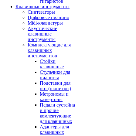
гитаристов
Клавишные инструменты
Синтезаторы
Цифровые пианино
Midi-клавиатуры
Акустические
клавишные
инструменты
Комплектующие для
клавишных
инструментов
Стойки
клавишные
Стульчики для
пианиста
Подставки для
нот (пюпитры)
Метрономы и
камертоны
Педали сустейна
и прочие
комлектующие
для клавишных
Адаптеры для
клавишных