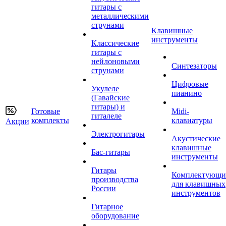
гитары с
металлическими
струнами
Клавишные
инструменты
Классические
гитары с
нейлоновыми
Синтезаторы
струнами
Цифровые
Укулеле
пианино
(Гавайские
гитары) и
Готовые
Midi-
гиталеле
комплекты
клавиатуры
Акции
Электрогитары
Акустические
клавишные
Бас-гитары
инструменты
Гитары
Комплектующи
производства
для клавишных
России
инструментов
Гитарное
оборудование