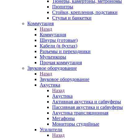
Тюнеры, камертоны, метрономы
Пюпитры
Стойки, крепления, подставки
Стулья и банкетки
Коммутация
Назад
Коммутация
Шнуры (готовые)
Кабели (в бухтах)
Разъемы и переходники
Мультикоры
Прочая коммутация
Звуковое оборудование
Назад
Звуковое оборудование
Акустика
Назад
Акустика
Активная акустика и сабвуферы
Пассивная акустика и сабвуферы
Акустика трансляционная
Мегафоны
Мониторы студийные
Усилители
Назад