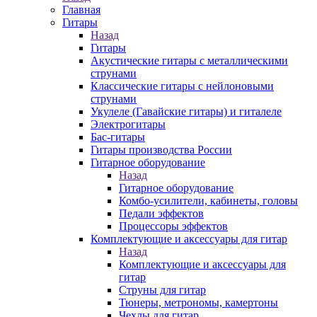
Главная
Гитары
Назад
Гитары
Акустические гитары с металлическими
струнами
Классические гитары с нейлоновыми
струнами
Укулеле (Гавайские гитары) и гиталеле
Электрогитары
Бас-гитары
Гитары производства России
Гитарное оборудование
Назад
Гитарное оборудование
Комбо-усилители, кабинеты, головы
Педали эффектов
Процессоры эффектов
Комплектующие и аксессуары для гитар
Назад
Комплектующие и аксессуары для
гитар
Струны для гитар
Тюнеры, метрономы, камертоны
Чехлы для гитар