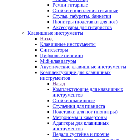
Ремни гитарные
Стойки и крепления гитарные
Стулья, табуреты, банкетки
Пюпитры (подставки для нот)
Аксессуары для гитаристов
Клавишные инструменты
Назад
Клавишные инструменты
Синтезаторы
Цифровые пианино
Midi-клавиатуры
Акустические клавишные инструменты
Комплектующие для клавишных
инструментов
Назад
Комплектующие для клавишных
инструментов
Стойки клавишные
Стульчики для пианиста
Подставки для нот (пюпитры)
Метрономы и камертоны
Адаптеры для клавишных
инструментов
Педали сустейна и прочие
комлектующие для клавишных