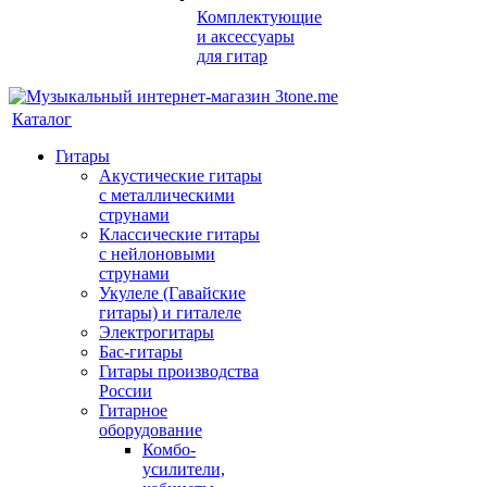
Комплектующие
и аксессуары
для гитар
Каталог
Гитары
Акустические гитары
с металлическими
струнами
Классические гитары
с нейлоновыми
струнами
Укулеле (Гавайские
гитары) и гиталеле
Электрогитары
Бас-гитары
Гитары производства
России
Гитарное
оборудование
Комбо-
усилители,