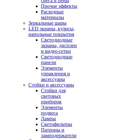
снега и пены
Прочие эффекты
Расходные
материалы
Зеркальные шары
LED экраны, кулисы,
напольные покрытия
Светодиодные
экраны, дисплеи
и видео-сетки
Светодиодные
панели
Элементы
управления и
аксессуары
Стойки и аксессуары
Стойки для
световых
приборов
Элементы
подвеса
Лампы
Светофильтры
Патроны и
ламподержатели