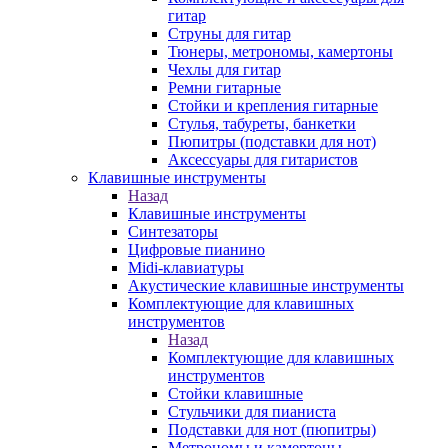
гитар
Струны для гитар
Тюнеры, метрономы, камертоны
Чехлы для гитар
Ремни гитарные
Стойки и крепления гитарные
Стулья, табуреты, банкетки
Пюпитры (подставки для нот)
Аксессуары для гитаристов
Клавишные инструменты
Назад
Клавишные инструменты
Синтезаторы
Цифровые пианино
Midi-клавиатуры
Акустические клавишные инструменты
Комплектующие для клавишных
инструментов
Назад
Комплектующие для клавишных
инструментов
Стойки клавишные
Стульчики для пианиста
Подставки для нот (пюпитры)
Метрономы и камертоны