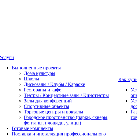
Услуги
Выполненные проекты
Дома культуры
Школы
Как куп
Дискозалы / Клубы / Караоке
Рестораны и кафе
Ус
Театры / Концертные залы / Кинотеатры
оп
Залы для конференций
Ус
Спортивные объекты
до
Торговые центры и вокзалы
Га
Городское пространство (парки, скверы,
то
фонтаны, площади, улицы)
Готовые комплекты
Поставка и инсталляция профессионального