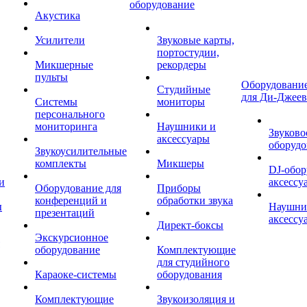
оборудование
Акустика
Усилители
Звуковые карты,
портостудии,
Микшерные
рекордеры
пульты
Оборудование
Студийные
для Ди-Джеев
Системы
мониторы
персонального
мониторинга
Наушники и
Звуково
аксессуары
оборудо
Звукоусилительные
комплекты
Микшеры
DJ-обор
и
аксессу
Оборудование для
Приборы
конференций и
обработки звука
ы
Наушни
презентаций
аксессу
Директ-боксы
Экскурсионное
оборудование
Комплектующие
для студийного
Караоке-системы
оборудования
Комплектующие
Звукоизоляция и