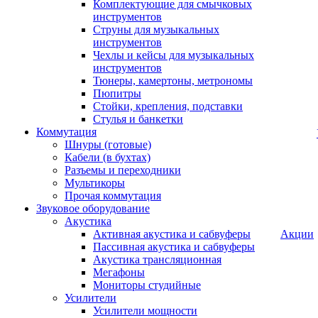
Комплектующие для смычковых
инструментов
Струны для музыкальных
инструментов
Чехлы и кейсы для музыкальных
инструментов
Тюнеры, камертоны, метрономы
Пюпитры
Стойки, крепления, подставки
Стулья и банкетки
Коммутация
Шнуры (готовые)
Кабели (в бухтах)
Разъемы и переходники
Мультикоры
Прочая коммутация
Звуковое оборудование
Акустика
Активная акустика и сабвуферы
Акции
Пассивная акустика и сабвуферы
Акустика трансляционная
Мегафоны
Мониторы студийные
Усилители
Усилители мощности