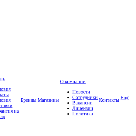
ить
О компании
ловия
Новости
латы
Сотрудники
Ещё
ловия
Бренды
Магазины
Контакты
Вакансии
ставки
Лицензии
рантия на
Политика
вар