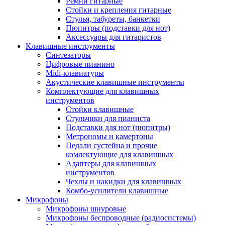
Ремни гитарные
Стойки и крепления гитарные
Стулья, табуреты, банкетки
Пюпитры (подставки для нот)
Аксессуары для гитаристов
Клавишные инструменты
Синтезаторы
Цифровые пианино
Midi-клавиатуры
Акустические клавишные инструменты
Комплектующие для клавишных
инструментов
Стойки клавишные
Стульчики для пианиста
Подставки для нот (пюпитры)
Метрономы и камертоны
Педали сустейна и прочие
комлектующие для клавишных
Адаптеры для клавишных
инструментов
Чехлы и накидки для клавишных
Комбо-усилители клавишные
Микрофоны
Микрофоны шнуровые
Микрофоны беспроводные (радиосистемы)