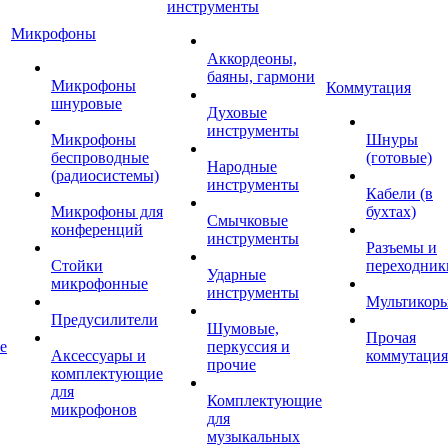
инструменты
Микрофоны
Аккордеоны,
баяны, гармони
Микрофоны
Коммутация
шнуровые
Духовые
инструменты
Микрофоны
Шнуры
беспроводные
(готовые)
Народные
(радиосистемы)
инструменты
Кабели (в
Микрофоны для
бухтах)
Смычковые
конференций
инструменты
Разъемы и
Стойки
переходник
Ударные
микрофонные
инструменты
Мультикор
Предусилители
Шумовые,
Прочая
е
перкуссия и
Аксессуары и
коммутация
прочие
комплектующие
для
Комплектующие
микрофонов
для
музыкальных