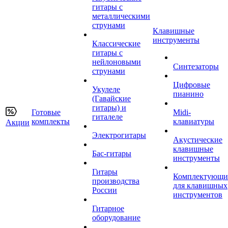
гитары с
металлическими
струнами
Клавишные
инструменты
Классические
гитары с
нейлоновыми
Синтезаторы
струнами
Цифровые
Укулеле
пианино
(Гавайские
гитары) и
Готовые
Midi-
гиталеле
комплекты
клавиатуры
Акции
Электрогитары
Акустические
клавишные
Бас-гитары
инструменты
Гитары
Комплектующи
производства
для клавишных
России
инструментов
Гитарное
оборудование