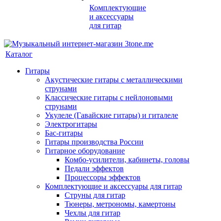
Комплектующие
и аксессуары
для гитар
Каталог
Гитары
Акустические гитары с металлическими
струнами
Классические гитары с нейлоновыми
струнами
Укулеле (Гавайские гитары) и гиталеле
Электрогитары
Бас-гитары
Гитары производства России
Гитарное оборудование
Комбо-усилители, кабинеты, головы
Педали эффектов
Процессоры эффектов
Комплектующие и аксессуары для гитар
Струны для гитар
Тюнеры, метрономы, камертоны
Чехлы для гитар