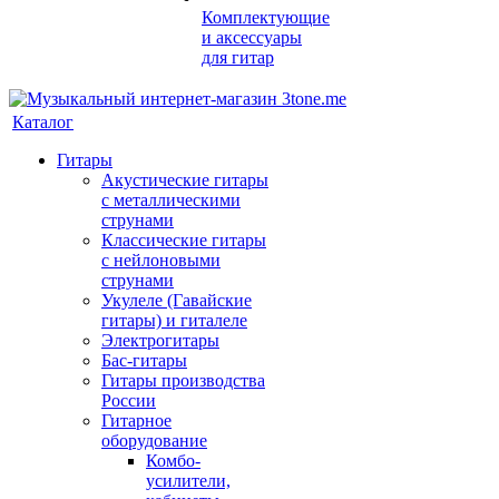
Комплектующие
и аксессуары
для гитар
Каталог
Гитары
Акустические гитары
с металлическими
струнами
Классические гитары
с нейлоновыми
струнами
Укулеле (Гавайские
гитары) и гиталеле
Электрогитары
Бас-гитары
Гитары производства
России
Гитарное
оборудование
Комбо-
усилители,