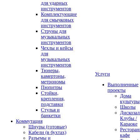
для ударных
инструментов
Комплектующие
для смычковых
инструментов
Струны для
музыкальных
инструментов
Чехлы и кейсы
для
музыкальных
инструментов
Тюнеры,
Услуги
камертоны,
метрономы
Выполненные
Пюпитры
проекты
Стойки,
Дома
крепления,
культуры
подставки
Школы
Стулья и
Дискозал
банкетки
Клубы /
Коммутация
Караоке
Шнуры (готовые)
Ресторан
Кабели (в бухтах)
кафе
Разъемы и