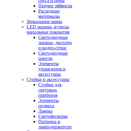
снега и пены
Прочие эффекты
Расходные
материалы
Зеркальные шары
LED экраны, кулисы,
напольные покрытия
Светодиодные
экраны, дисплеи
и видео-сетки
Светодиодные
панели
Элементы
управления и
аксессуары
Стойки и аксессуары
Стойки для
световых
приборов
Элементы
подвеса
Лампы
Светофильтры
Патроны и
ламподержатели