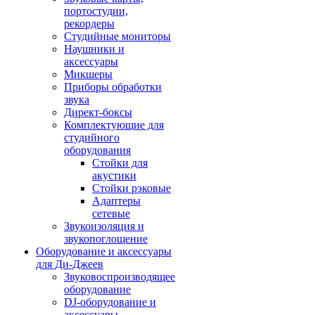
портостудии,
рекордеры
Студийные мониторы
Наушники и
аксессуары
Микшеры
Приборы обработки
звука
Директ-боксы
Комплектующие для
студийного
оборудования
Стойки для
акустики
Стойки рэковые
Адаптеры
сетевые
Звукоизоляция и
звукопоглощение
Оборудование и аксессуары
для Ди-Джеев
Звуковоспроизводящее
оборудование
DJ-оборудование и
аксессуары