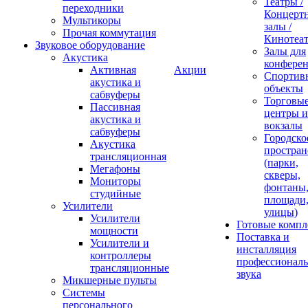
Театры /
переходники
Концерт
Мультикоры
залы /
Прочая коммутация
Кинотеа
Звуковое оборудование
Залы для
Акустика
конфере
Активная
Акции
Спортив
акустика и
объекты
сабвуферы
Торговы
Пассивная
центры и
акустика и
вокзалы
сабвуферы
Городско
Акустика
простран
трансляционная
(парки,
Мегафоны
скверы,
Мониторы
фонтаны
студийные
площади
Усилители
улицы)
Усилители
Готовые компл
мощности
Поставка и
Усилители и
инсталляция
контроллеры
профессиональ
трансляционные
звука
Микшерные пульты
Системы
персонального