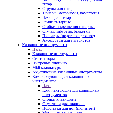
гитар
Струны для гитар
Тюнеры, метрономы, камертоны
Чехлы для гитар
Ремни гитарные
Стойки и крепления гитарные
Стулья, табуреты, банкетки
Пюпитры (подставки для нот)
Аксессуары для гитаристов
Клавишные инструменты
Назад
Клавишные инструменты
Синтезаторы
Цифровые пианино
Midi-клавиатуры
Акустические клавишные инструменты
Комплектующие для клавишных
инструментов
Назад
Комплектующие для клавишных
инструментов
Стойки клавишные
Стульчики для пианиста
Подставки для нот (пюпитры)
Метрономы и камертоны