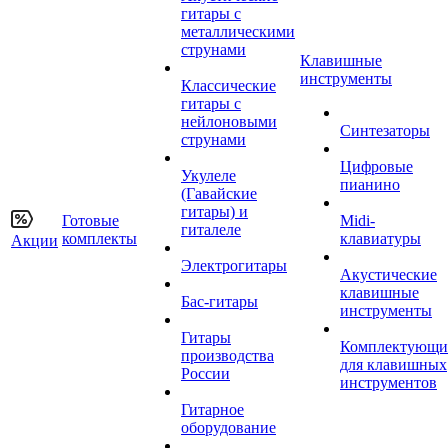
гитары с
металлическими
струнами
Клавишные
инструменты
Классические
гитары с
нейлоновыми
Синтезаторы
струнами
Цифровые
Укулеле
пианино
(Гавайские
гитары) и
Готовые
Midi-
гиталеле
комплекты
клавиатуры
Акции
Электрогитары
Акустические
клавишные
Бас-гитары
инструменты
Гитары
Комплектующи
производства
для клавишных
России
инструментов
Гитарное
оборудование