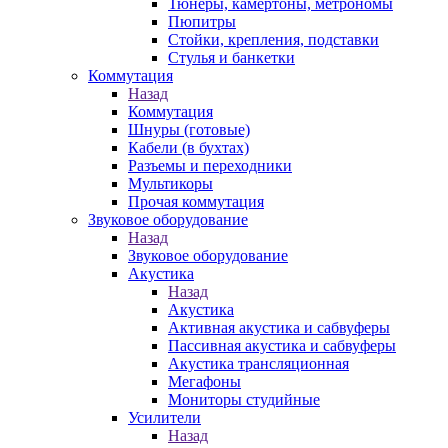
Тюнеры, камертоны, метрономы
Пюпитры
Стойки, крепления, подставки
Стулья и банкетки
Коммутация
Назад
Коммутация
Шнуры (готовые)
Кабели (в бухтах)
Разъемы и переходники
Мультикоры
Прочая коммутация
Звуковое оборудование
Назад
Звуковое оборудование
Акустика
Назад
Акустика
Активная акустика и сабвуферы
Пассивная акустика и сабвуферы
Акустика трансляционная
Мегафоны
Мониторы студийные
Усилители
Назад