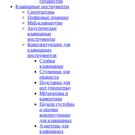
гитаристов
Клавишные инструменты
Синтезаторы
Цифровые пианино
Midi-клавиатуры
Акустические
клавишные
инструменты
Комплектующие для
клавишных
инструментов
Стойки
клавишные
Стульчики для
пианиста
Подставки для
нот (пюпитры)
Метрономы и
камертоны
Педали сустейна
и прочие
комлектующие
для клавишных
Адаптеры для
клавишных