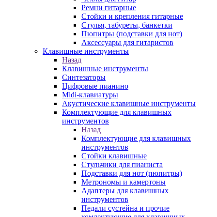
Ремни гитарные
Стойки и крепления гитарные
Стулья, табуреты, банкетки
Пюпитры (подставки для нот)
Аксессуары для гитаристов
Клавишные инструменты
Назад
Клавишные инструменты
Синтезаторы
Цифровые пианино
Midi-клавиатуры
Акустические клавишные инструменты
Комплектующие для клавишных
инструментов
Назад
Комплектующие для клавишных
инструментов
Стойки клавишные
Стульчики для пианиста
Подставки для нот (пюпитры)
Метрономы и камертоны
Адаптеры для клавишных
инструментов
Педали сустейна и прочие
комлектующие для клавишных