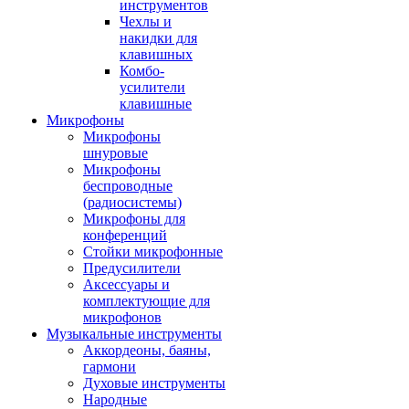
инструментов
Чехлы и
накидки для
клавишных
Комбо-
усилители
клавишные
Микрофоны
Микрофоны
шнуровые
Микрофоны
беспроводные
(радиосистемы)
Микрофоны для
конференций
Стойки микрофонные
Предусилители
Аксессуары и
комплектующие для
микрофонов
Музыкальные инструменты
Аккордеоны, баяны,
гармони
Духовые инструменты
Народные