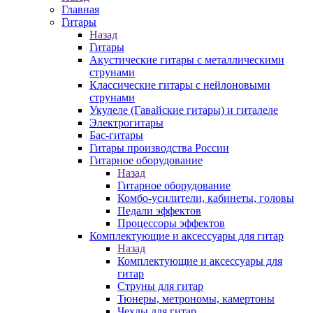
Главная
Гитары
Назад
Гитары
Акустические гитары с металлическими
струнами
Классические гитары с нейлоновыми
струнами
Укулеле (Гавайские гитары) и гиталеле
Электрогитары
Бас-гитары
Гитары производства России
Гитарное оборудование
Назад
Гитарное оборудование
Комбо-усилители, кабинеты, головы
Педали эффектов
Процессоры эффектов
Комплектующие и аксессуары для гитар
Назад
Комплектующие и аксессуары для
гитар
Струны для гитар
Тюнеры, метрономы, камертоны
Чехлы для гитар