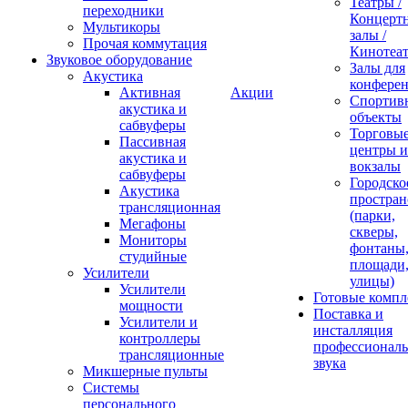
Театры /
переходники
Концерт
Мультикоры
залы /
Прочая коммутация
Кинотеа
Звуковое оборудование
Залы для
Акустика
конфере
Активная
Акции
Спортив
акустика и
объекты
сабвуферы
Торговы
Пассивная
центры и
акустика и
вокзалы
сабвуферы
Городско
Акустика
простран
трансляционная
(парки,
Мегафоны
скверы,
Мониторы
фонтаны
студийные
площади
Усилители
улицы)
Усилители
Готовые компл
мощности
Поставка и
Усилители и
инсталляция
контроллеры
профессиональ
трансляционные
звука
Микшерные пульты
Системы
персонального