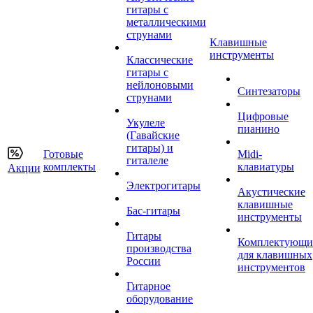
гитары с
металлическими
струнами
Клавишные
инструменты
Классические
гитары с
нейлоновыми
Синтезаторы
струнами
Цифровые
Укулеле
пианино
(Гавайские
гитары) и
Готовые
Midi-
гиталеле
комплекты
клавиатуры
Акции
Электрогитары
Акустические
клавишные
Бас-гитары
инструменты
Гитары
Комплектующи
производства
для клавишных
России
инструментов
Гитарное
оборудование