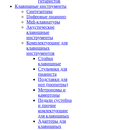
гитаристов
Клавишные инструменты
Синтезаторы
Цифровые пианино
Midi-клавиатуры
Акустические
клавишные
инструменты
Комплектующие для
клавишных
инструментов
Стойки
клавишные
Стульчики для
пианиста
Подставки для
нот (пюпитры)
Метрономы и
камертоны
Педали сустейна
и прочие
комлектующие
для клавишных
Адаптеры для
клавишных