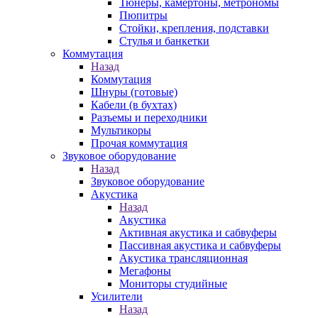
Тюнеры, камертоны, метрономы
Пюпитры
Стойки, крепления, подставки
Стулья и банкетки
Коммутация
Назад
Коммутация
Шнуры (готовые)
Кабели (в бухтах)
Разъемы и переходники
Мультикоры
Прочая коммутация
Звуковое оборудование
Назад
Звуковое оборудование
Акустика
Назад
Акустика
Активная акустика и сабвуферы
Пассивная акустика и сабвуферы
Акустика трансляционная
Мегафоны
Мониторы студийные
Усилители
Назад