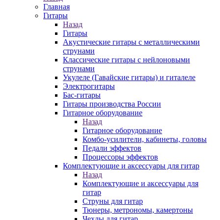
Главная
Гитары
Назад
Гитары
Акустические гитары с металлическими
струнами
Классические гитары с нейлоновыми
струнами
Укулеле (Гавайские гитары) и гиталеле
Электрогитары
Бас-гитары
Гитары производства России
Гитарное оборудование
Назад
Гитарное оборудование
Комбо-усилители, кабинеты, головы
Педали эффектов
Процессоры эффектов
Комплектующие и аксессуары для гитар
Назад
Комплектующие и аксессуары для
гитар
Струны для гитар
Тюнеры, метрономы, камертоны
Чехлы для гитар