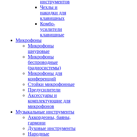
инструментов
Чехлы и
накидки для
клавишных
Комбо-
усилители
клавишные
Микрофоны
Микрофоны
шнуровые
Микрофоны
беспроводные
(радиосистемы)
Микрофоны для
конференций
Стойки микрофонные
Предусилители
Аксессуары и
комплектующие для
микрофонов
Музыкальные инструменты
Аккордеоны, баяны,
гармони
Духовые инструменты
Народные