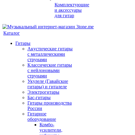
Комплектующие
и аксессуары
для гитар
Каталог
Гитары
Акустические гитары
с металлическими
струнами
Классические гитары
с нейлоновыми
струнами
Укулеле (Гавайские
гитары) и гиталеле
Электрогитары
Бас-гитары
Гитары производства
России
Гитарное
оборудование
Комбо-
усилители,