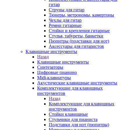
гитар
Струны для гитар
Тюнеры, метрономы, камертоны
Чехлы для гитар
Ремни гитарные
Стойки и крепления гитарные
Стулья, табуреты, банкетки
Пюпитры (подставки для нот)
Аксессуары для гитаристов
Клавишные инструменты
Назад
Клавишные инструменты
Синтезаторы
Цифровые пианино
Midi-клавиатуры
Акустические клавишные инструменты
Комплектующие для клавишных
инструментов
Назад
Комплектующие для клавишных
инструментов
Стойки клавишные
Стульчики для пианиста
Подставки для нот (пюпитры)
Метрономы и камертоны