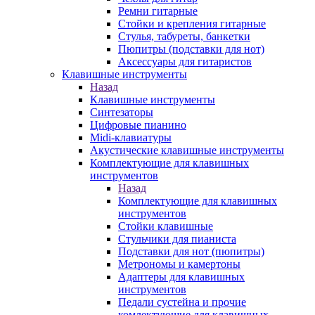
Ремни гитарные
Стойки и крепления гитарные
Стулья, табуреты, банкетки
Пюпитры (подставки для нот)
Аксессуары для гитаристов
Клавишные инструменты
Назад
Клавишные инструменты
Синтезаторы
Цифровые пианино
Midi-клавиатуры
Акустические клавишные инструменты
Комплектующие для клавишных
инструментов
Назад
Комплектующие для клавишных
инструментов
Стойки клавишные
Стульчики для пианиста
Подставки для нот (пюпитры)
Метрономы и камертоны
Адаптеры для клавишных
инструментов
Педали сустейна и прочие
комлектующие для клавишных