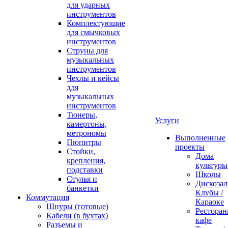
для ударных
инструментов
Комплектующие
для смычковых
инструментов
Струны для
музыкальных
инструментов
Чехлы и кейсы
для
музыкальных
инструментов
Тюнеры,
Услуги
камертоны,
метрономы
Выполненные
Пюпитры
проекты
Стойки,
Дома
крепления,
культуры
подставки
Школы
Стулья и
Дискозал
банкетки
Клубы /
Коммутация
Караоке
Шнуры (готовые)
Ресторан
Кабели (в бухтах)
кафе
Разъемы и