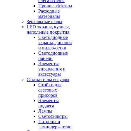
снега и пены
Прочие эффекты
Расходные
материалы
Зеркальные шары
LED экраны, кулисы,
напольные покрытия
Светодиодные
экраны, дисплеи
и видео-сетки
Светодиодные
панели
Элементы
управления и
аксессуары
Стойки и аксессуары
Стойки для
световых
приборов
Элементы
подвеса
Лампы
Светофильтры
Патроны и
ламподержатели