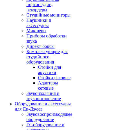
портостудии,
рекордеры
Студийные мониторы
Наушники и
аксессуары
Микшеры
Приборы обработки
звука
Директ-боксы
Комплектующие для
студийного
оборудования
Стойки для
акустики
Стойки рэковые
Адаптеры
сетевые
Звукоизоляция и
звукопоглощение
Оборудование и аксессуары
для Ди-Джеев
Звуковоспроизводящее
оборудование
DJ-оборудование и
аксессуары