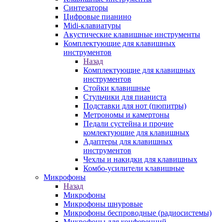
Синтезаторы
Цифровые пианино
Midi-клавиатуры
Акустические клавишные инструменты
Комплектующие для клавишных
инструментов
Назад
Комплектующие для клавишных
инструментов
Стойки клавишные
Стульчики для пианиста
Подставки для нот (пюпитры)
Метрономы и камертоны
Педали сустейна и прочие
комлектующие для клавишных
Адаптеры для клавишных
инструментов
Чехлы и накидки для клавишных
Комбо-усилители клавишные
Микрофоны
Назад
Микрофоны
Микрофоны шнуровые
Микрофоны беспроводные (радиосистемы)
Микрофоны для конференций