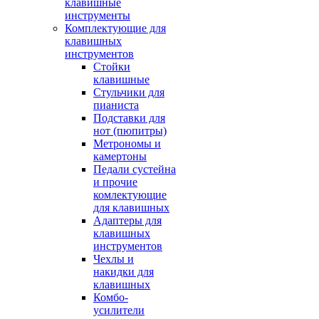
клавишные
инструменты
Комплектующие для
клавишных
инструментов
Стойки
клавишные
Стульчики для
пианиста
Подставки для
нот (пюпитры)
Метрономы и
камертоны
Педали сустейна
и прочие
комлектующие
для клавишных
Адаптеры для
клавишных
инструментов
Чехлы и
накидки для
клавишных
Комбо-
усилители