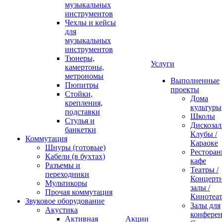
музыкальных
инструментов
Чехлы и кейсы
для
музыкальных
инструментов
Тюнеры,
Услуги
камертоны,
метрономы
Выполненные
Пюпитры
проекты
Стойки,
Дома
крепления,
культуры
подставки
Школы
Стулья и
Дискозал
банкетки
Клубы /
Коммутация
Караоке
Шнуры (готовые)
Ресторан
Кабели (в бухтах)
кафе
Разъемы и
Театры /
переходники
Концерт
Мультикоры
залы /
Прочая коммутация
Кинотеа
Звуковое оборудование
Залы для
Акустика
конфере
Активная
Акции