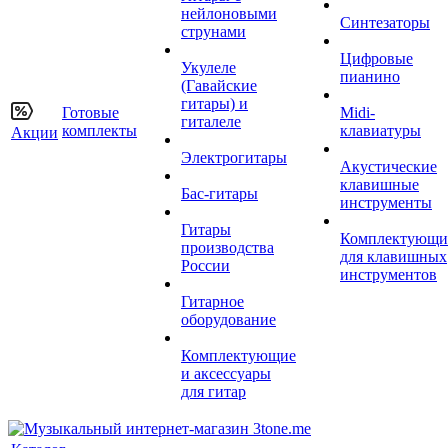
нейлоновыми
Синтезаторы
струнами
Цифровые
Укулеле
пианино
(Гавайские
гитары) и
Готовые
Midi-
гиталеле
комплекты
клавиатуры
Акции
Электрогитары
Акустические
клавишные
Бас-гитары
инструменты
Гитары
Комплектующи
производства
для клавишных
России
инструментов
Гитарное
оборудование
Комплектующие
и аксессуары
для гитар