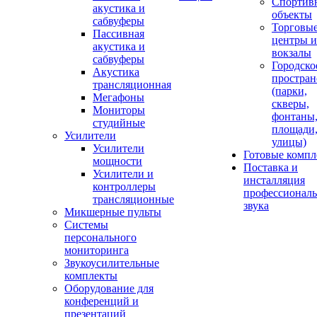
Спортив
акустика и
объекты
сабвуферы
Торговы
Пассивная
центры и
акустика и
вокзалы
сабвуферы
Городско
Акустика
простран
трансляционная
(парки,
Мегафоны
скверы,
Мониторы
фонтаны
студийные
площади
Усилители
улицы)
Усилители
Готовые компл
мощности
Поставка и
Усилители и
инсталляция
контроллеры
профессиональ
трансляционные
звука
Микшерные пульты
Системы
персонального
мониторинга
Звукоусилительные
комплекты
Оборудование для
конференций и
презентаций