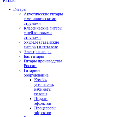
Каталог
Гитары
Акустические гитары
с металлическими
струнами
Классические гитары
с нейлоновыми
струнами
Укулеле (Гавайские
гитары) и гиталеле
Электрогитары
Бас-гитары
Гитары производства
России
Гитарное
оборудование
Комбо-
усилители,
кабинеты,
головы
Педали
эффектов
Процессоры
эффектов