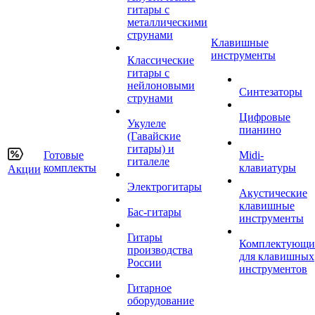
гитары с
металлическими
струнами
Клавишные
инструменты
Классические
гитары с
нейлоновыми
Синтезаторы
струнами
Цифровые
Укулеле
пианино
(Гавайские
гитары) и
Готовые
Midi-
гиталеле
комплекты
клавиатуры
Акции
Электрогитары
Акустические
клавишные
Бас-гитары
инструменты
Гитары
Комплектующи
производства
для клавишных
России
инструментов
Гитарное
оборудование