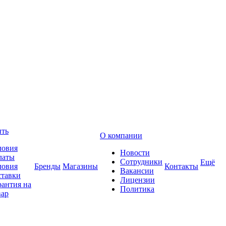
ить
О компании
ловия
Новости
латы
Сотрудники
Ещё
ловия
Бренды
Магазины
Контакты
Вакансии
ставки
Лицензии
рантия на
Политика
вар