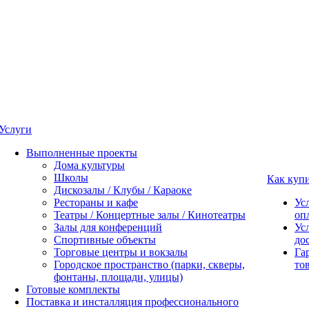
Услуги
Выполненные проекты
Дома культуры
Школы
Как куп
Дискозалы / Клубы / Караоке
Рестораны и кафе
Ус
Театры / Концертные залы / Кинотеатры
оп
Залы для конференций
Ус
Спортивные объекты
до
Торговые центры и вокзалы
Га
Городское пространство (парки, скверы,
то
фонтаны, площади, улицы)
Готовые комплекты
Поставка и инсталляция профессионального