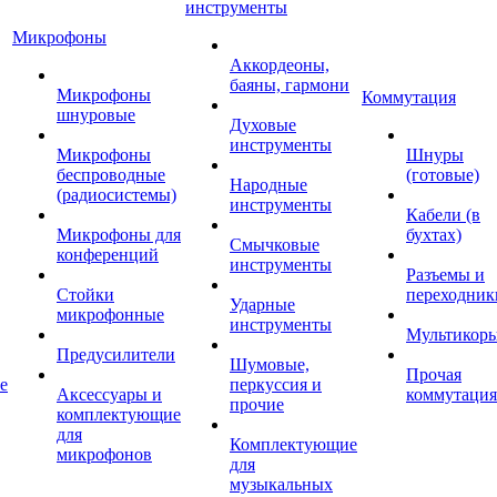
инструменты
Микрофоны
Аккордеоны,
баяны, гармони
Микрофоны
Коммутация
шнуровые
Духовые
инструменты
Микрофоны
Шнуры
беспроводные
(готовые)
Народные
(радиосистемы)
инструменты
Кабели (в
Микрофоны для
бухтах)
Смычковые
конференций
инструменты
Разъемы и
Стойки
переходник
Ударные
микрофонные
инструменты
Мультикор
Предусилители
Шумовые,
Прочая
е
перкуссия и
Аксессуары и
коммутация
прочие
комплектующие
для
Комплектующие
микрофонов
для
музыкальных