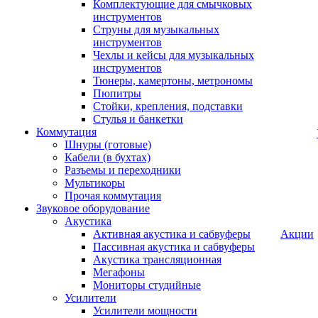
Комплектующие для смычковых
инструментов
Струны для музыкальных
инструментов
Чехлы и кейсы для музыкальных
инструментов
Тюнеры, камертоны, метрономы
Пюпитры
Стойки, крепления, подставки
Стулья и банкетки
Коммутация
Шнуры (готовые)
Кабели (в бухтах)
Разъемы и переходники
Мультикоры
Прочая коммутация
Звуковое оборудование
Акустика
Активная акустика и сабвуферы
Акции
Пассивная акустика и сабвуферы
Акустика трансляционная
Мегафоны
Мониторы студийные
Усилители
Усилители мощности