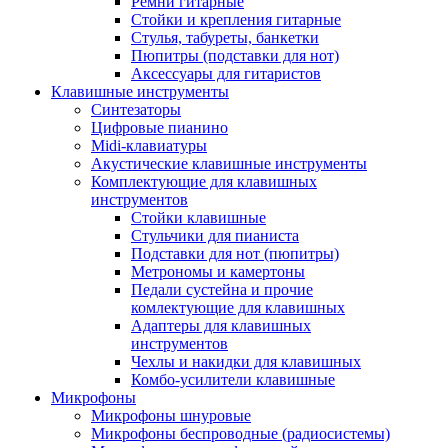
Ремни гитарные
Стойки и крепления гитарные
Стулья, табуреты, банкетки
Пюпитры (подставки для нот)
Аксессуары для гитаристов
Клавишные инструменты
Синтезаторы
Цифровые пианино
Midi-клавиатуры
Акустические клавишные инструменты
Комплектующие для клавишных
инструментов
Стойки клавишные
Стульчики для пианиста
Подставки для нот (пюпитры)
Метрономы и камертоны
Педали сустейна и прочие
комлектующие для клавишных
Адаптеры для клавишных
инструментов
Чехлы и накидки для клавишных
Комбо-усилители клавишные
Микрофоны
Микрофоны шнуровые
Микрофоны беспроводные (радиосистемы)