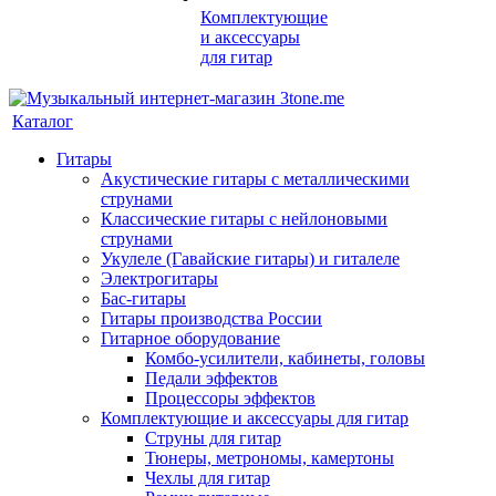
Комплектующие
и аксессуары
для гитар
Каталог
Гитары
Акустические гитары с металлическими
струнами
Классические гитары с нейлоновыми
струнами
Укулеле (Гавайские гитары) и гиталеле
Электрогитары
Бас-гитары
Гитары производства России
Гитарное оборудование
Комбо-усилители, кабинеты, головы
Педали эффектов
Процессоры эффектов
Комплектующие и аксессуары для гитар
Струны для гитар
Тюнеры, метрономы, камертоны
Чехлы для гитар