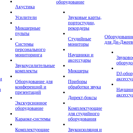
оборудование
Акустика
Усилители
Звуковые карты,
портостудии,
Микшерные
рекордеры
пульты
Оборудование
Студийные
для Ди-Джеев
Системы
мониторы
персонального
мониторинга
Наушники и
Звуково
аксессуары
оборудо
Звукоусилительные
комплекты
Микшеры
DJ-обор
и
аксессу
Оборудование для
Приборы
конференций и
обработки звука
ы
Наушни
презентаций
аксессу
Директ-боксы
Экскурсионное
оборудование
Комплектующие
для студийного
Караоке-системы
оборудования
Комплектующие
Звукоизоляция и