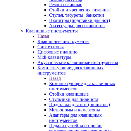
Ремни гитарные
Стойки и крепления гитарные
Стулья, табуреты, банкетки
Пюпитры (подставки для нот)
Аксессуары для гитаристов
Клавишные инструменты
Назад
Клавишные инструменты
Синтезаторы
Цифровые пианино
Midi-клавиатуры
Акустические клавишные инструменты
Комплектующие для клавишных
инструментов
Назад
Комплектующие для клавишных
инструментов
Стойки клавишные
Стульчики для пианиста
Подставки для нот (пюпитры)
Метрономы и камертоны
Адаптеры для клавишных
инструментов
Педали сустейна и прочие
комлектующие для клавишных