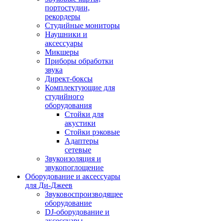
портостудии,
рекордеры
Студийные мониторы
Наушники и
аксессуары
Микшеры
Приборы обработки
звука
Директ-боксы
Комплектующие для
студийного
оборудования
Стойки для
акустики
Стойки рэковые
Адаптеры
сетевые
Звукоизоляция и
звукопоглощение
Оборудование и аксессуары
для Ди-Джеев
Звуковоспроизводящее
оборудование
DJ-оборудование и
аксессуары