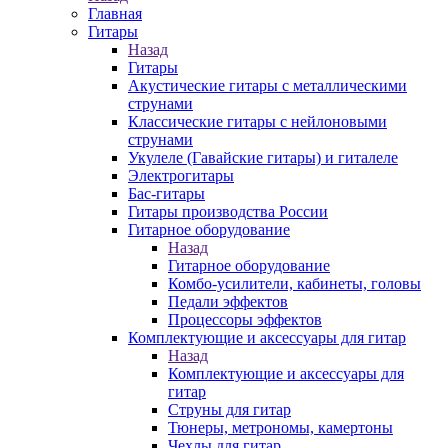
Главная
Гитары
Назад
Гитары
Акустические гитары с металлическими
струнами
Классические гитары с нейлоновыми
струнами
Укулеле (Гавайские гитары) и гиталеле
Электрогитары
Бас-гитары
Гитары производства России
Гитарное оборудование
Назад
Гитарное оборудование
Комбо-усилители, кабинеты, головы
Педали эффектов
Процессоры эффектов
Комплектующие и аксессуары для гитар
Назад
Комплектующие и аксессуары для
гитар
Струны для гитар
Тюнеры, метрономы, камертоны
Чехлы для гитар