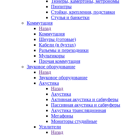
Тюнеры, камертоны, метрономы
Пюпитры
Стойки, крепления, подставки
Стулья и банкетки
Коммутация
Назад
Коммутация
Шнуры (готовые)
Кабели (в бухтах)
Разъемы и переходники
Мультикоры
Прочая коммутация
Звуковое оборудование
Назад
Звуковое оборудование
Акустика
Назад
Акустика
Активная акустика и сабвуферы
Пассивная акустика и сабвуферы
Акустика трансляционная
Мегафоны
Мониторы студийные
Усилители
Назад