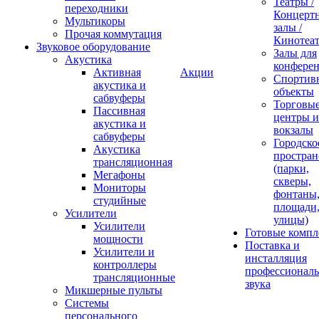
Театры /
переходники
Концерт
Мультикоры
залы /
Прочая коммутация
Кинотеа
Звуковое оборудование
Залы для
Акустика
конфере
Активная
Акции
Спортив
акустика и
объекты
сабвуферы
Торговы
Пассивная
центры и
акустика и
вокзалы
сабвуферы
Городско
Акустика
простран
трансляционная
(парки,
Мегафоны
скверы,
Мониторы
фонтаны
студийные
площади
Усилители
улицы)
Усилители
Готовые компл
мощности
Поставка и
Усилители и
инсталляция
контроллеры
профессиональ
трансляционные
звука
Микшерные пульты
Системы
персонального