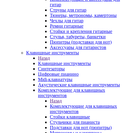
гитар
Струны для гитар
Тюнеры, метрономы, камертоны
Чехлы для гитар
Ремни гитарные
Стойки и крепления гитарные
Стулья, табуреты, банкетки
Пюпитры (подставки для нот)
Аксессуары для гитаристов
Клавишные инструменты
Назад
Клавишные инструменты
Синтезаторы
Цифровые пианино
Midi-клавиатуры
Акустические клавишные инструменты
Комплектующие для клавишных
инструментов
Назад
Комплектующие для клавишных
инструментов
Стойки клавишные
Стульчики для пианиста
Подставки для нот (пюпитры)
Метрономы и камертоны