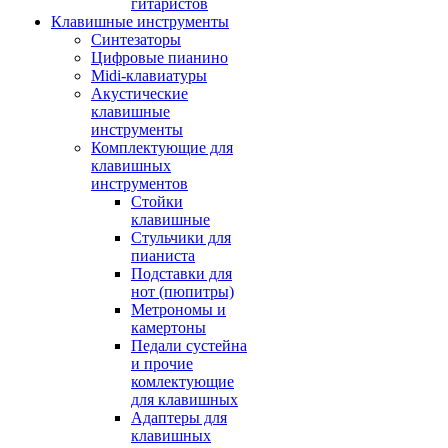
гитаристов
Клавишные инструменты
Синтезаторы
Цифровые пианино
Midi-клавиатуры
Акустические
клавишные
инструменты
Комплектующие для
клавишных
инструментов
Стойки
клавишные
Стульчики для
пианиста
Подставки для
нот (пюпитры)
Метрономы и
камертоны
Педали сустейна
и прочие
комлектующие
для клавишных
Адаптеры для
клавишных