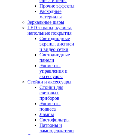
снега и пены
Прочие эффекты
Расходные
материалы
Зеркальные шары
LED экраны, кулисы,
напольные покрытия
Светодиодные
экраны, дисплеи
и видео-сетки
Светодиодные
панели
Элементы
управления и
аксессуары
Стойки и аксессуары
Стойки для
световых
приборов
Элементы
подвеса
Лампы
Светофильтры
Патроны и
ламподержатели