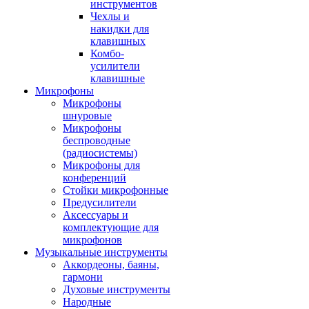
инструментов
Чехлы и
накидки для
клавишных
Комбо-
усилители
клавишные
Микрофоны
Микрофоны
шнуровые
Микрофоны
беспроводные
(радиосистемы)
Микрофоны для
конференций
Стойки микрофонные
Предусилители
Аксессуары и
комплектующие для
микрофонов
Музыкальные инструменты
Аккордеоны, баяны,
гармони
Духовые инструменты
Народные