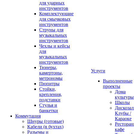
для ударных
инструментов
Комплектующие
для смычковых
инструментов
Струны для
музыкальных
инструментов
Чехлы и кейсы
для
музыкальных
инструментов
Тюнеры,
Услуги
камертоны,
метрономы
Выполненные
Пюпитры
проекты
Стойки,
Дома
крепления,
культуры
подставки
Школы
Стулья и
Дискозал
банкетки
Клубы /
Коммутация
Караоке
Шнуры (готовые)
Ресторан
Кабели (в бухтах)
кафе
Разъемы и