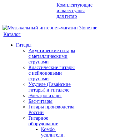
Комплектующие
и аксессуары
для гитар
Каталог
Гитары
Акустические гитары
с металлическими
струнами
Классические гитары
с нейлоновыми
струнами
Укулеле (Гавайские
гитары) и гиталеле
Электрогитары
Бас-гитары
Гитары производства
России
Гитарное
оборудование
Комбо-
усилители,