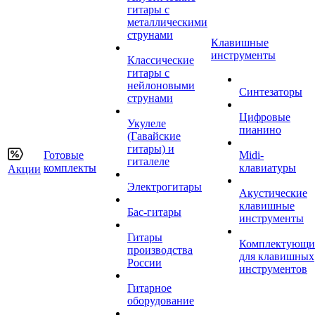
гитары с
металлическими
струнами
Клавишные
инструменты
Классические
гитары с
нейлоновыми
Синтезаторы
струнами
Цифровые
Укулеле
пианино
(Гавайские
гитары) и
Готовые
Midi-
гиталеле
комплекты
клавиатуры
Акции
Электрогитары
Акустические
клавишные
Бас-гитары
инструменты
Гитары
Комплектующи
производства
для клавишных
России
инструментов
Гитарное
оборудование