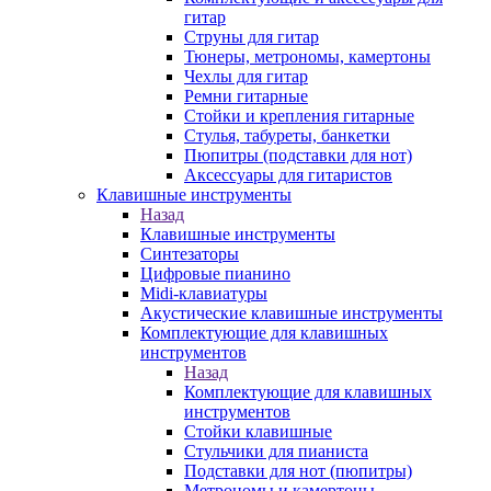
гитар
Струны для гитар
Тюнеры, метрономы, камертоны
Чехлы для гитар
Ремни гитарные
Стойки и крепления гитарные
Стулья, табуреты, банкетки
Пюпитры (подставки для нот)
Аксессуары для гитаристов
Клавишные инструменты
Назад
Клавишные инструменты
Синтезаторы
Цифровые пианино
Midi-клавиатуры
Акустические клавишные инструменты
Комплектующие для клавишных
инструментов
Назад
Комплектующие для клавишных
инструментов
Стойки клавишные
Стульчики для пианиста
Подставки для нот (пюпитры)
Метрономы и камертоны