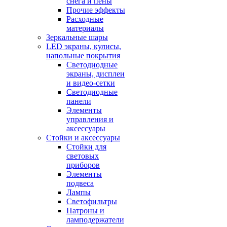
снега и пены
Прочие эффекты
Расходные
материалы
Зеркальные шары
LED экраны, кулисы,
напольные покрытия
Светодиодные
экраны, дисплеи
и видео-сетки
Светодиодные
панели
Элементы
управления и
аксессуары
Стойки и аксессуары
Стойки для
световых
приборов
Элементы
подвеса
Лампы
Светофильтры
Патроны и
ламподержатели