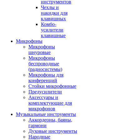
инструментов
Чехлы и
накидки для
клавишных
Комбо-
усилители
клавишные
Микрофоны
Микрофоны
шнуровые
Микрофоны
беспроводные
(радиосистемы)
Микрофоны для
конференций
Стойки микрофонные
Предусилители
Аксессуары и
комплектующие для
микрофонов
Музыкальные инструменты
Аккордеоны, баяны,
гармони
Духовые инструменты
Народные