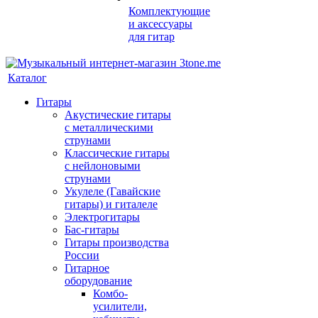
Комплектующие
и аксессуары
для гитар
Каталог
Гитары
Акустические гитары
с металлическими
струнами
Классические гитары
с нейлоновыми
струнами
Укулеле (Гавайские
гитары) и гиталеле
Электрогитары
Бас-гитары
Гитары производства
России
Гитарное
оборудование
Комбо-
усилители,