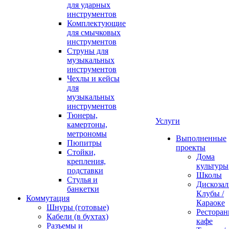
для ударных
инструментов
Комплектующие
для смычковых
инструментов
Струны для
музыкальных
инструментов
Чехлы и кейсы
для
музыкальных
инструментов
Тюнеры,
Услуги
камертоны,
метрономы
Выполненные
Пюпитры
проекты
Стойки,
Дома
крепления,
культуры
подставки
Школы
Стулья и
Дискозал
банкетки
Клубы /
Коммутация
Караоке
Шнуры (готовые)
Ресторан
Кабели (в бухтах)
кафе
Разъемы и