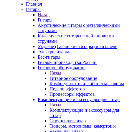
Главная
Гитары
Назад
Гитары
Акустические гитары с металлическими
струнами
Классические гитары с нейлоновыми
струнами
Укулеле (Гавайские гитары) и гиталеле
Электрогитары
Бас-гитары
Гитары производства России
Гитарное оборудование
Назад
Гитарное оборудование
Комбо-усилители, кабинеты, головы
Педали эффектов
Процессоры эффектов
Комплектующие и аксессуары для гитар
Назад
Комплектующие и аксессуары для
гитар
Струны для гитар
Тюнеры, метрономы, камертоны
Чехлы для гитар