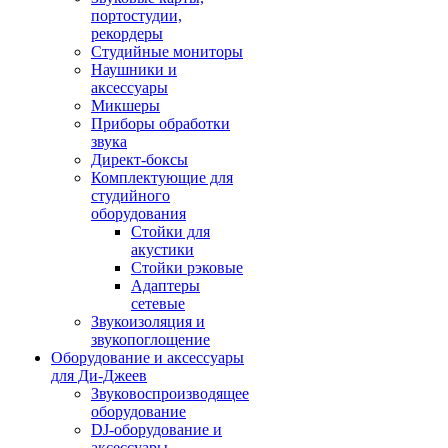
портостудии,
рекордеры
Студийные мониторы
Наушники и
аксессуары
Микшеры
Приборы обработки
звука
Директ-боксы
Комплектующие для
студийного
оборудования
Стойки для
акустики
Стойки рэковые
Адаптеры
сетевые
Звукоизоляция и
звукопоглощение
Оборудование и аксессуары
для Ди-Джеев
Звуковоспроизводящее
оборудование
DJ-оборудование и
аксессуары