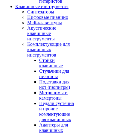
гитаристов
Клавишные инструменты
Синтезаторы
Цифровые пианино
Midi-клавиатуры
Акустические
клавишные
инструменты
Комплектующие для
клавишных
инструментов
Стойки
клавишные
Стульчики для
пианиста
Подставки для
нот (пюпитры)
Метрономы и
камертоны
Педали сустейна
и прочие
комлектующие
для клавишных
Адаптеры для
клавишных