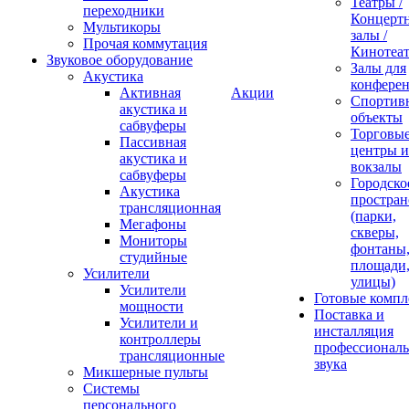
Театры /
переходники
Концерт
Мультикоры
залы /
Прочая коммутация
Кинотеа
Звуковое оборудование
Залы для
Акустика
конфере
Активная
Акции
Спортив
акустика и
объекты
сабвуферы
Торговы
Пассивная
центры и
акустика и
вокзалы
сабвуферы
Городско
Акустика
простран
трансляционная
(парки,
Мегафоны
скверы,
Мониторы
фонтаны
студийные
площади
Усилители
улицы)
Усилители
Готовые компл
мощности
Поставка и
Усилители и
инсталляция
контроллеры
профессиональ
трансляционные
звука
Микшерные пульты
Системы
персонального