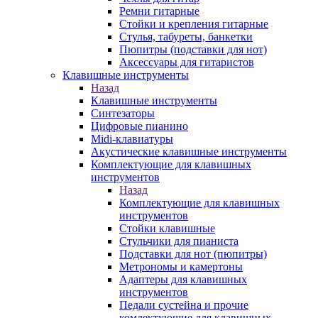
Ремни гитарные
Стойки и крепления гитарные
Стулья, табуреты, банкетки
Пюпитры (подставки для нот)
Аксессуары для гитаристов
Клавишные инструменты
Назад
Клавишные инструменты
Синтезаторы
Цифровые пианино
Midi-клавиатуры
Акустические клавишные инструменты
Комплектующие для клавишных
инструментов
Назад
Комплектующие для клавишных
инструментов
Стойки клавишные
Стульчики для пианиста
Подставки для нот (пюпитры)
Метрономы и камертоны
Адаптеры для клавишных
инструментов
Педали сустейна и прочие
комлектующие для клавишных