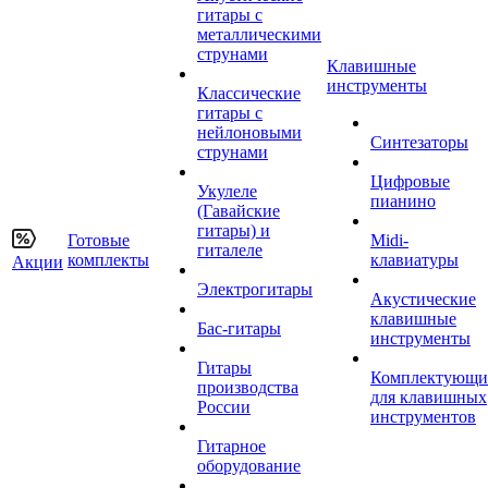
гитары с
металлическими
струнами
Клавишные
инструменты
Классические
гитары с
нейлоновыми
Синтезаторы
струнами
Цифровые
Укулеле
пианино
(Гавайские
гитары) и
Готовые
Midi-
гиталеле
комплекты
клавиатуры
Акции
Электрогитары
Акустические
клавишные
Бас-гитары
инструменты
Гитары
Комплектующи
производства
для клавишных
России
инструментов
Гитарное
оборудование