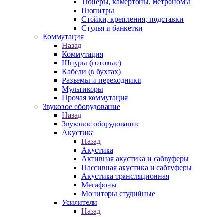
Тюнеры, камертоны, метрономы
Пюпитры
Стойки, крепления, подставки
Стулья и банкетки
Коммутация
Назад
Коммутация
Шнуры (готовые)
Кабели (в бухтах)
Разъемы и переходники
Мультикоры
Прочая коммутация
Звуковое оборудование
Назад
Звуковое оборудование
Акустика
Назад
Акустика
Активная акустика и сабвуферы
Пассивная акустика и сабвуферы
Акустика трансляционная
Мегафоны
Мониторы студийные
Усилители
Назад