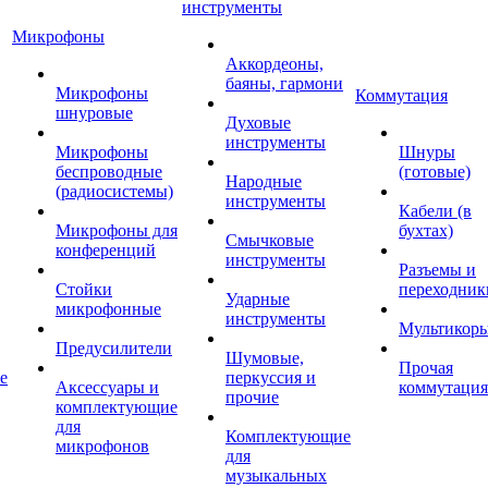
инструменты
Микрофоны
Аккордеоны,
баяны, гармони
Микрофоны
Коммутация
шнуровые
Духовые
инструменты
Микрофоны
Шнуры
беспроводные
(готовые)
Народные
(радиосистемы)
инструменты
Кабели (в
Микрофоны для
бухтах)
Смычковые
конференций
инструменты
Разъемы и
Стойки
переходник
Ударные
микрофонные
инструменты
Мультикор
Предусилители
Шумовые,
Прочая
е
перкуссия и
Аксессуары и
коммутация
прочие
комплектующие
для
Комплектующие
микрофонов
для
музыкальных