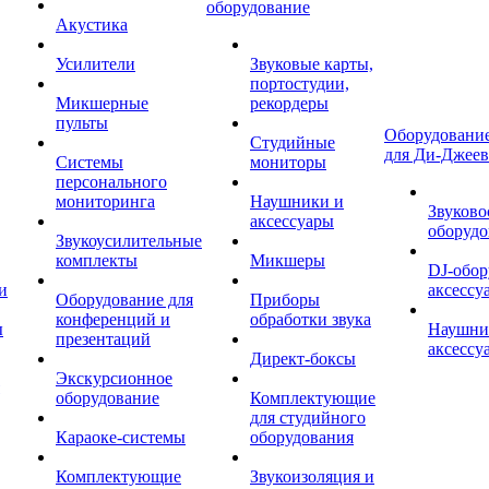
оборудование
Акустика
Усилители
Звуковые карты,
портостудии,
Микшерные
рекордеры
пульты
Оборудование
Студийные
для Ди-Джеев
Системы
мониторы
персонального
мониторинга
Наушники и
Звуково
аксессуары
оборудо
Звукоусилительные
комплекты
Микшеры
DJ-обор
и
аксессу
Оборудование для
Приборы
конференций и
обработки звука
ы
Наушни
презентаций
аксессу
Директ-боксы
Экскурсионное
оборудование
Комплектующие
для студийного
Караоке-системы
оборудования
Комплектующие
Звукоизоляция и