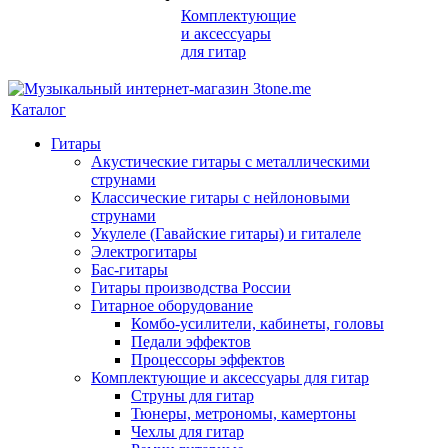
Комплектующие
и аксессуары
для гитар
Каталог
Гитары
Акустические гитары с металлическими
струнами
Классические гитары с нейлоновыми
струнами
Укулеле (Гавайские гитары) и гиталеле
Электрогитары
Бас-гитары
Гитары производства России
Гитарное оборудование
Комбо-усилители, кабинеты, головы
Педали эффектов
Процессоры эффектов
Комплектующие и аксессуары для гитар
Струны для гитар
Тюнеры, метрономы, камертоны
Чехлы для гитар