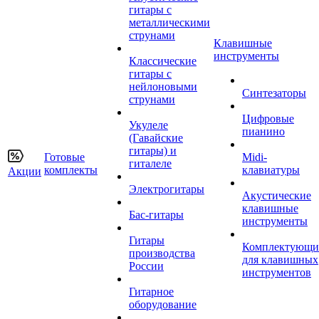
гитары с
металлическими
струнами
Клавишные
инструменты
Классические
гитары с
нейлоновыми
Синтезаторы
струнами
Цифровые
Укулеле
пианино
(Гавайские
гитары) и
Готовые
Midi-
гиталеле
комплекты
клавиатуры
Акции
Электрогитары
Акустические
клавишные
Бас-гитары
инструменты
Гитары
Комплектующи
производства
для клавишных
России
инструментов
Гитарное
оборудование