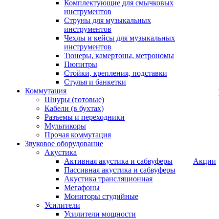
Комплектующие для смычковых
инструментов
Струны для музыкальных
инструментов
Чехлы и кейсы для музыкальных
инструментов
Тюнеры, камертоны, метрономы
Пюпитры
Стойки, крепления, подставки
Стулья и банкетки
Коммутация
Шнуры (готовые)
Кабели (в бухтах)
Разъемы и переходники
Мультикоры
Прочая коммутация
Звуковое оборудование
Акустика
Активная акустика и сабвуферы
Акции
Пассивная акустика и сабвуферы
Акустика трансляционная
Мегафоны
Мониторы студийные
Усилители
Усилители мощности