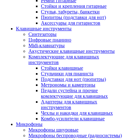
Ремни гитарные
Стойки и крепления гитарные
Стулья, табуреты, банкетки
Пюпитры (подставки для нот)
Аксессуары для гитаристов
Клавишные инструменты
Синтезаторы
Цифровые пианино
Midi-клавиатуры
Акустические клавишные инструменты
Комплектующие для клавишных
инструментов
Стойки клавишные
Стульчики для пианиста
Подставки для нот (пюпитры)
Метрономы и камертоны
Педали сустейна и прочие
комлектующие для клавишных
Адаптеры для клавишных
инструментов
Чехлы и накидки для клавишных
Комбо-усилители клавишные
Микрофоны
Микрофоны шнуровые
Микрофоны беспроводные (радиосистемы)