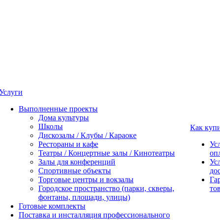
Услуги
Выполненные проекты
Дома культуры
Школы
Как куп
Дискозалы / Клубы / Караоке
Рестораны и кафе
Ус
Театры / Концертные залы / Кинотеатры
оп
Залы для конференций
Ус
Спортивные объекты
до
Торговые центры и вокзалы
Га
Городское пространство (парки, скверы,
то
фонтаны, площади, улицы)
Готовые комплекты
Поставка и инсталляция профессионального