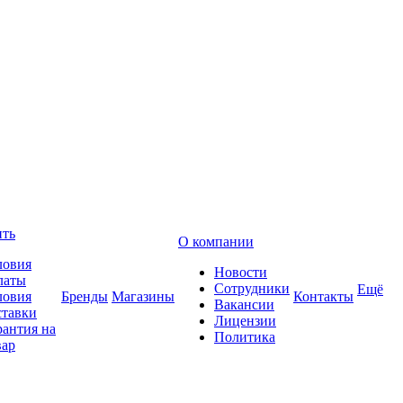
ить
О компании
ловия
Новости
латы
Сотрудники
Ещё
ловия
Бренды
Магазины
Контакты
Вакансии
ставки
Лицензии
рантия на
Политика
вар